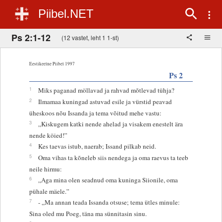
Piibel.NET
Ps 2:1-12
(12 vastet, leht 1 1-st)
Eestikeelne Piibel 1997
Ps 2
1
Miks paganad möllavad ja rahvad mõtlevad tühja?
2
Ilmamaa kuningad astuvad esile ja vürstid peavad
üheskoos nõu Issanda ja tema võitud mehe vastu:
3
„Kiskugem katki nende ahelad ja visakem enestelt ära
nende köied!”
4
Kes taevas istub, naerab; Issand pilkab neid.
5
Oma vihas ta kõneleb siis nendega ja oma raevus ta teeb
neile hirmu:
6
„Aga mina olen seadnud oma kuninga Siionile, oma
pühale mäele.”
7
- „Ma annan teada Issanda otsuse; tema ütles minule:
Sina oled mu Poeg, täna ma sünnitasin sinu.