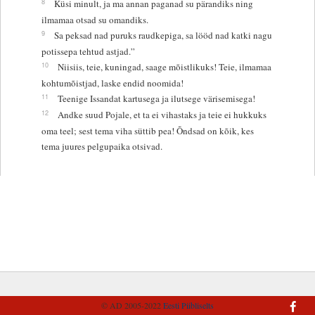
8
Küsi minult, ja ma annan paganad su pärandiks ning
ilmamaa otsad su omandiks.
9
Sa peksad nad puruks raudkepiga, sa lööd nad katki nagu
potissepa tehtud astjad.”
10
Niisiis, teie, kuningad, saage mõistlikuks! Teie, ilmamaa
kohtumõistjad, laske endid noomida!
11
Teenige Issandat kartusega ja ilutsege värisemisega!
12
Andke suud Pojale, et ta ei vihastaks ja teie ei hukkuks
oma teel; sest tema viha süttib pea! Õndsad on kõik, kes
tema juures pelgupaika otsivad.
© AD 2005-2022
Eesti Piibliselts