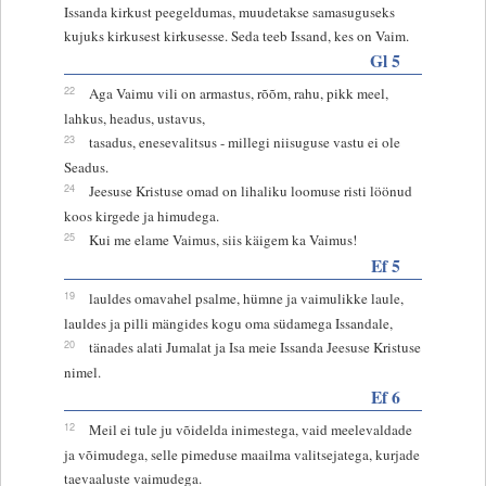
Issanda kirkust peegeldumas, muudetakse samasuguseks
kujuks kirkusest kirkusesse. Seda teeb Issand, kes on Vaim.
Gl 5
22
Aga Vaimu vili on armastus, rõõm, rahu, pikk meel,
lahkus, headus, ustavus,
23
tasadus, enesevalitsus - millegi niisuguse vastu ei ole
Seadus.
24
Jeesuse Kristuse omad on lihaliku loomuse risti löönud
koos kirgede ja himudega.
25
Kui me elame Vaimus, siis käigem ka Vaimus!
Ef 5
19
lauldes omavahel psalme, hümne ja vaimulikke laule,
lauldes ja pilli mängides kogu oma südamega Issandale,
20
tänades alati Jumalat ja Isa meie Issanda Jeesuse Kristuse
nimel.
Ef 6
12
Meil ei tule ju võidelda inimestega, vaid meelevaldade
ja võimudega, selle pimeduse maailma valitsejatega, kurjade
taevaaluste vaimudega.