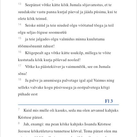
13
Seepärast võtke kätte kõik Jumala sõjavarustus, et te
suudaksite vastu panna kurjal päeval ja jääda püsima, kui te
olete kõik teinud.
14
Seiske nüüd ja teie niuded olgu vöötatud tõega ja teil
olgu seljas õiguse soomusrüü
15
ja teie jalgades olgu valmidus minna kuulutama
rõõmusõnumit rahust!
16
Kõigepealt aga võtke kätte usukilp, millega te võite
kustutada kõik kurja põlevad nooled!
17
Võtke ka päästekiiver ja vaimumõõk, see on Jumala
sõna!
18
Ja palve ja anumisega palvetage igal ajal Vaimus ning
selleks valvake kogu püsivusega ja eestpalvetega kõigi
pühade eest
Fl 3
7
Kuid mis mulle oli kasuks, seda ma olen arvanud kahjuks
Kristuse pärast.
8
Jah, enamgi: ma pean kõike kahjuks Issanda Kristuse
Jeesuse kõikeületava tunnetuse kõrval. Tema pärast olen ma