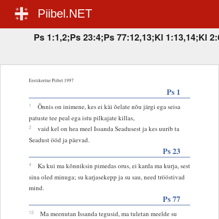
Piibel.NET
Ps 1:1,2;Ps 23:4;Ps 77:12,13;Kl 1:13,14;Kl 2
Eestikeelne Piibel 1997
Ps 1
1
Õnnis on inimene, kes ei käi õelate nõu järgi ega seisa
patuste tee peal ega istu pilkajate killas,
2
vaid kel on hea meel Issanda Seadusest ja kes uurib ta
Seadust ööd ja päevad.
Ps 23
4
Ka kui ma kõnniksin pimedas orus, ei karda ma kurja, sest
sina oled minuga; su karjasekepp ja su sau, need trööstivad
mind.
Ps 77
12
Ma meenutan Issanda tegusid, ma tuletan meelde su