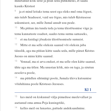
minetanud kõik selle ja pean seda pühkmeiks, et saada
kasuks Kristust
9
ja et mind leitaks tema seest ega oleks mul oma õigust,
mis tuleb Seadusest, vaid see õigus, mis tuleb Kristusesse
uskumisest, see, mille Jumal annab usu peale.
10
Ma püüan ära tunda teda ja tema ülestõusmise väge ja
tema kannatuste osadust, saades tema surma sarnaseks,
11
et ma kuidagi jõuaksin ülestõusmisele surnuist.
12
Mitte et ma selle oleksin saanud või oleksin juba
täiuslik, aga ma püüan kätte saada seda, mille pärast Kristus
Jeesus on minu kätte saanud.
13
Vennad, ma ei arva endast, et ma selle olen kätte saanud,
ühte aga ma ütlen: Ma unustan kõik, mis on taga, ja sirutun
eesoleva poole,
14
ma püüdlen sihtmärgi poole, Jumala üleva kutsumise
võiduhinna poole Kristuses Jeesuses.
Kl 1
13
kes meid on kiskunud välja pimeduse meelevallast ja
asetanud oma armsa Poja kuningriiki,
14
kelles meil on lunastus, pattude andeksandmine.