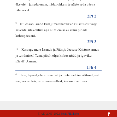
üksteist - ja seda enam, mida rohkem te näete seda päeva
lähenevat.
2Pt 2
9
Nii oskab Issand küll jumalakartlikke kiusatusest välja
kiskuda, ülekohtusi aga nuhtlemiseks kinni pidada
kohtupäevani.
2Pt 3
18
Kasvage meie Issanda ja Päästja Jeesuse Kristuse armus
ja tundmises! Tema päralt olgu kirkus nüüd ja igaviku
päevil! Aamen.
1Jh 4
4
Teie, lapsed, olete Jumalast ja olete nad ära võitnud, sest
see, kes on teis, on suurem sellest, kes on maailmas.
© AD 2005-2022
Eesti Piibliselts