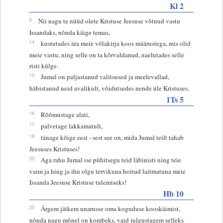
Kl 2
6
Nii nagu te nüüd olete Kristuse Jeesuse võtnud vastu
Issandaks, nõnda käige temas,
14
kustutades ära meie võlakirja koos määrustega, mis olid
meie vastu, ning selle on ta kõrvaldanud, naelutades selle
risti külge.
15
Jumal on paljastanud valitsused ja meelevallad,
häbistanud neid avalikult, võidutsedes nende üle Kristuses.
1Ts 5
16
Rõõmustage alati,
17
palvetage lakkamatult,
18
tänage kõige eest - sest see on, mida Jumal teilt tahab
Jeesuses Kristuses!
23
Aga rahu Jumal ise pühitsegu teid läbinisti ning teie
vaim ja hing ja ihu olgu tervikuna hoitud laitmatuna meie
Issanda Jeesuse Kristuse tulemiseks!
Hb 10
25
Ärgem jätkem unarusse oma koguduse kooskäimist,
nõnda nagu mõnel on kombeks, vaid julgustagem selleks