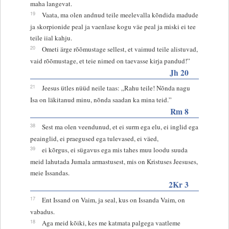
maha langevat.
19
Vaata, ma olen andnud teile meelevalla kõndida madude
ja skorpionide peal ja vaenlase kogu väe peal ja miski ei tee
teile iial kahju.
20
Ometi ärge rõõmustage sellest, et vaimud teile alistuvad,
vaid rõõmustage, et teie nimed on taevasse kirja pandud!”
Jh 20
21
Jeesus ütles nüüd neile taas: „Rahu teile! Nõnda nagu
Isa on läkitanud minu, nõnda saadan ka mina teid.”
Rm 8
38
Sest ma olen veendunud, et ei surm ega elu, ei inglid ega
peainglid, ei praegused ega tulevased, ei väed,
39
ei kõrgus, ei sügavus ega mis tahes muu loodu suuda
meid lahutada Jumala armastusest, mis on Kristuses Jeesuses,
meie Issandas.
2Kr 3
17
Ent Issand on Vaim, ja seal, kus on Issanda Vaim, on
vabadus.
18
Aga meid kõiki, kes me katmata palgega vaatleme