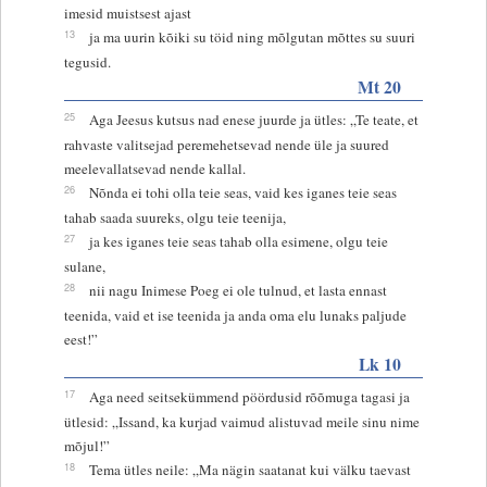
imesid muistsest ajast
13
ja ma uurin kõiki su töid ning mõlgutan mõttes su suuri
tegusid.
Mt 20
25
Aga Jeesus kutsus nad enese juurde ja ütles: „Te teate, et
rahvaste valitsejad peremehetsevad nende üle ja suured
meelevallatsevad nende kallal.
26
Nõnda ei tohi olla teie seas, vaid kes iganes teie seas
tahab saada suureks, olgu teie teenija,
27
ja kes iganes teie seas tahab olla esimene, olgu teie
sulane,
28
nii nagu Inimese Poeg ei ole tulnud, et lasta ennast
teenida, vaid et ise teenida ja anda oma elu lunaks paljude
eest!”
Lk 10
17
Aga need seitsekümmend pöördusid rõõmuga tagasi ja
ütlesid: „Issand, ka kurjad vaimud alistuvad meile sinu nime
mõjul!”
18
Tema ütles neile: „Ma nägin saatanat kui välku taevast