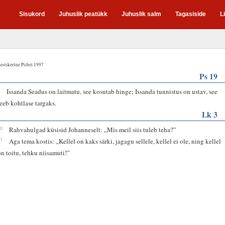
Sisukord
Juhuslik peatükk
Juhuslik salm
Tagasiside
L
estikeelne Piibel 1997
Ps 19
8
Issanda Seadus on laitmatu, see kosutab hinge; Issanda tunnistus on ustav, see
teeb kohtlase targaks.
Lk 3
10
Rahvahulgad küsisid Johanneselt: „Mis meil siis tuleb teha?”
11
Aga tema kostis: „Kellel on kaks särki, jagagu sellele, kellel ei ole, ning kellel
on toitu, tehku niisamuti!”