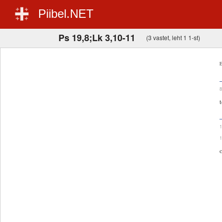
Piibel.NET
Ps 19,8;Lk 3,10-11
(3 vastet, leht 1 1-st)
E