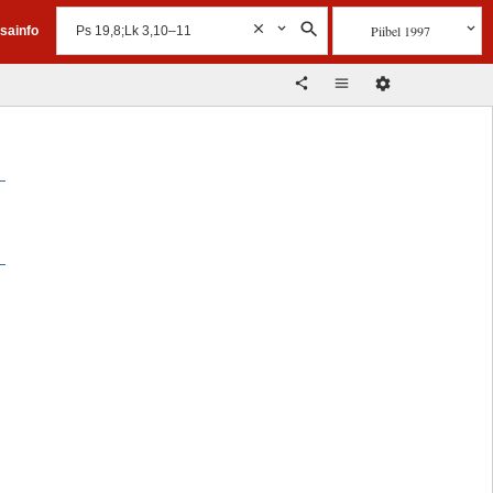
Piibel 1997
isainfo