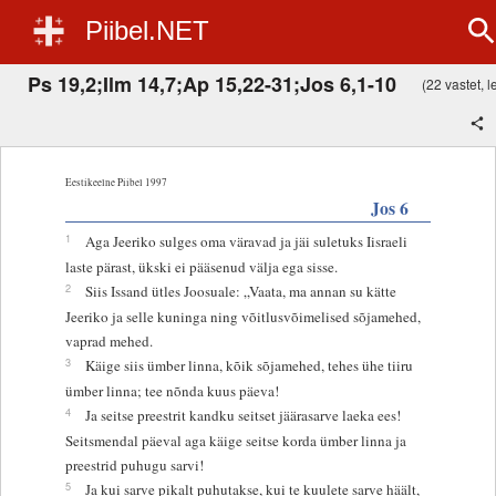
Piibel.NET
Ps 19,2;Ilm 14,7;Ap 15,22-31;Jos 6,1-10
(22 vastet, l
Eestikeelne Piibel 1997
Jos 6
1
Aga Jeeriko sulges oma väravad ja jäi suletuks Iisraeli
laste pärast, ükski ei pääsenud välja ega sisse.
2
Siis Issand ütles Joosuale: „Vaata, ma annan su kätte
Jeeriko ja selle kuninga ning võitlusvõimelised sõjamehed,
vaprad mehed.
3
Käige siis ümber linna, kõik sõjamehed, tehes ühe tiiru
ümber linna; tee nõnda kuus päeva!
4
Ja seitse preestrit kandku seitset jäärasarve laeka ees!
Seitsmendal päeval aga käige seitse korda ümber linna ja
preestrid puhugu sarvi!
5
Ja kui sarve pikalt puhutakse, kui te kuulete sarve häält,