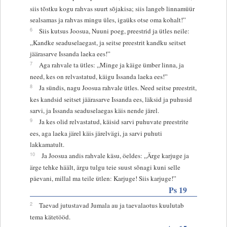
siis tõstku kogu rahvas suurt sõjakisa; siis langeb linnamüür
sealsamas ja rahvas mingu üles, igaüks otse oma kohalt!”
6
Siis kutsus Joosua, Nuuni poeg, preestrid ja ütles neile:
„Kandke seaduselaegast, ja seitse preestrit kandku seitset
jäärasarve Issanda laeka ees!”
7
Aga rahvale ta ütles: „Minge ja käige ümber linna, ja
need, kes on relvastatud, käigu Issanda laeka ees!”
8
Ja sündis, nagu Joosua rahvale ütles. Need seitse preestrit,
kes kandsid seitset jäärasarve Issanda ees, läksid ja puhusid
sarvi, ja Issanda seaduselaegas käis nende järel.
9
Ja kes olid relvastatud, käisid sarvi puhuvate preestrite
ees, aga laeka järel käis järelvägi, ja sarvi puhuti
lakkamatult.
10
Ja Joosua andis rahvale käsu, öeldes: „Ärge karjuge ja
ärge tehke häält, ärgu tulgu teie suust sõnagi kuni selle
päevani, millal ma teile ütlen: Karjuge! Siis karjuge!”
Ps 19
2
Taevad jutustavad Jumala au ja taevalaotus kuulutab
tema kätetööd.