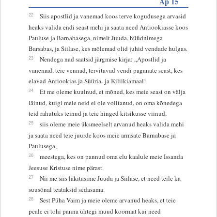
Ap 15
22
Siis apostlid ja vanemad koos terve kogudusega arvasid
heaks valida endi seast mehi ja saata need Antiookiasse koos
Pauluse ja Barnabasega, nimelt Juuda, hüüdnimega
Barsabas, ja Siilase, kes mõlemad olid juhid vendade hulgas.
23
Nendega nad saatsid järgmise kirja: „Apostlid ja
vanemad, teie vennad, tervitavad vendi paganate seast, kes
elavad Antiookias ja Süüria- ja Kiliikiamaal!
24
Et me oleme kuulnud, et mõned, kes meie seast on välja
läinud, kuigi meie neid ei ole volitanud, on oma kõnedega
teid rahutuks teinud ja teie hinged kitsikusse viinud,
25
siis oleme meie üksmeelselt arvanud heaks valida mehi
ja saata need teie juurde koos meie armsate Barnabase ja
Paulusega,
26
meestega, kes on pannud oma elu kaalule meie Issanda
Jeesuse Kristuse nime pärast.
27
Nii me siis läkitasime Juuda ja Siilase, et need teile ka
suusõnal teataksid sedasama.
28
Sest Püha Vaim ja meie oleme arvanud heaks, et teie
peale ei tohi panna ühtegi muud koormat kui need