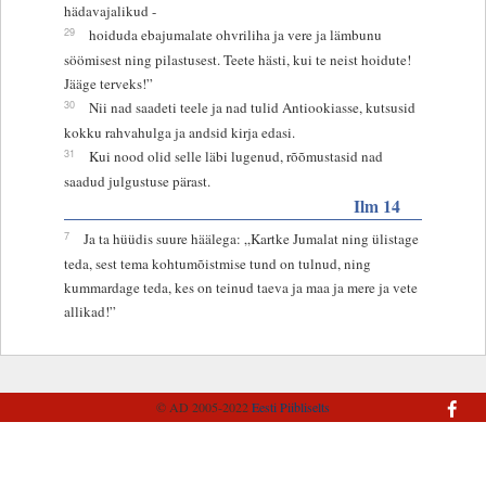
hädavajalikud -
29
hoiduda ebajumalate ohvriliha ja vere ja lämbunu
söömisest ning pilastusest. Teete hästi, kui te neist hoidute!
Jääge terveks!”
30
Nii nad saadeti teele ja nad tulid Antiookiasse, kutsusid
kokku rahvahulga ja andsid kirja edasi.
31
Kui nood olid selle läbi lugenud, rõõmustasid nad
saadud julgustuse pärast.
Ilm 14
7
Ja ta hüüdis suure häälega: „Kartke Jumalat ning ülistage
teda, sest tema kohtumõistmise tund on tulnud, ning
kummardage teda, kes on teinud taeva ja maa ja mere ja vete
allikad!”
© AD 2005-2022
Eesti Piibliselts