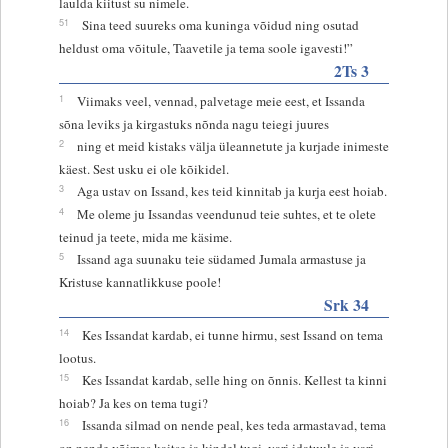
laulda kiitust su nimele.
51
Sina teed suureks oma kuninga võidud ning osutad
heldust oma võitule, Taavetile ja tema soole igavesti!”
2Ts 3
1
Viimaks veel, vennad, palvetage meie eest, et Issanda
sõna leviks ja kirgastuks nõnda nagu teiegi juures
2
ning et meid kistaks välja üleannetute ja kurjade inimeste
käest. Sest usku ei ole kõikidel.
3
Aga ustav on Issand, kes teid kinnitab ja kurja eest hoiab.
4
Me oleme ju Issandas veendunud teie suhtes, et te olete
teinud ja teete, mida me käsime.
5
Issand aga suunaku teie südamed Jumala armastuse ja
Kristuse kannatlikkuse poole!
Srk 34
14
Kes Issandat kardab, ei tunne hirmu, sest Issand on tema
lootus.
15
Kes Issandat kardab, selle hing on õnnis. Kellest ta kinni
hoiab? Ja kes on tema tugi?
16
Issanda silmad on nende peal, kes teda armastavad, tema
on nende võimas kaitse ja kindel tugi, vari idatuule ja vari