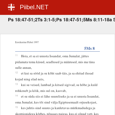
Piibel.NET
Ps 18:47-51;2Ts 3:1-5;Ps 18:47-51;5Ms 8:11-18a 
Eestikeelne Piibel 1997
5Ms 8
11
Hoia, et sa ei unusta Issandat, oma Jumalat, jättes
pidamata tema käsud, seadlused ja määrused, mis ma täna
sulle annan,
12
et kui sa sööd ja su kõht saab täis, ja sa ehitad ilusad
kojad ning elad neis,
13
kui su veised, lambad ja kitsed sigivad, su hõbe ja kuld
rohkeneb ja kõik, mis sul on, kasvab,
14
et su süda siis ei lähe suureliseks ja sa ei unusta Issandat,
oma Jumalat, kes tõi sind välja Egiptusemaalt orjusekojast,
15
kes juhtis sind suures ja kardetavas mürkmadudega ja
skorpionidega kõrbes, põuases paigas, kus ei olnud vett, kes