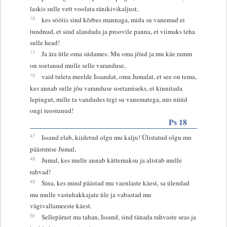
laskis sulle vett voolata ränikivikaljust,
16
kes söötis sind kõrbes mannaga, mida su vanemad ei
tundnud, et sind alandada ja proovile panna, et viimaks teha
sulle head!
17
Ja ära ütle oma südames: Mu oma jõud ja mu käe ramm
on soetanud mulle selle varanduse,
18
vaid tuleta meelde Issandat, oma Jumalat, et see on tema,
kes annab sulle jõu varanduse soetamiseks, et kinnitada
lepingut, mille ta vandudes tegi su vanematega, mis nüüd
ongi teostunud!
Ps 18
47
Issand elab, kiidetud olgu mu kalju! Ülistatud olgu mu
päästmise Jumal,
48
Jumal, kes mulle annab kättemaksu ja alistab mulle
rahvad!
49
Sina, kes mind päästad mu vaenlaste käest, sa ülendad
mu mulle vastuhakkajate üle ja vabastad mu
vägivallameeste käest.
50
Sellepärast ma tahan, Issand, sind tänada rahvaste seas ja