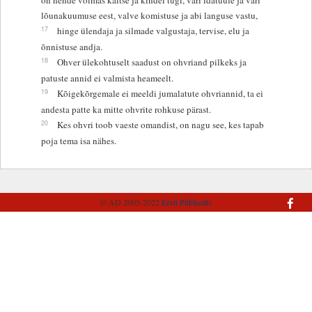
lõunakuumuse eest, valve komistuse ja abi languse vastu,
17
hinge ülendaja ja silmade valgustaja, tervise, elu ja
õnnistuse andja.
18
Ohver ülekohtuselt saadust on ohvriand pilkeks ja
patuste annid ei valmista heameelt.
19
Kõigekõrgemale ei meeldi jumalatute ohvriannid, ta ei
andesta patte ka mitte ohvrite rohkuse pärast.
20
Kes ohvri toob vaeste omandist, on nagu see, kes tapab
poja tema isa nähes.
© AD 2005-2022
Eesti Piibliselts