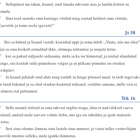
50
Sellepärast ma tahan, Issand, sind tänada rahvaste seas ja laulda kiitust su
nimele.
51
Sina teed suureks oma kuninga võidud ning osutad heldust oma võitule,
Taavetile ja tema soole igavesti!”
Js 58
9
Siis sa hüüad ja Issand vastab, kisendad appi ja tema ütleb: „Vaata, siin ma olen!
Kui sa oma keskelt eemaldad ikke, sõrmega näitamise ja nurjatu kõne,
10
kui sa pakud näljasele sedasama, mida sa ka ise himustad, ja toidad alandatud
hinge, siis koidab sulle pimeduses valgus ja su pilkane pimedus on otsekui
keskpäev.
11
Ja Issand juhatab sind alati ning toidab su hinge põuasel maal; ta teeb tugevaks
su luud-liikmed ja sa oled otsekui kastetud rohuaed, veelätte sarnane, mille vesi ei
valmista iial pettumust.
Trk 16
20
Selle asemel söötsid sa oma rahvast inglite roaga, ilma et nad oleksid vaeva
näinud, andsid neile taevast valmis leiba, mis iga isu rahuldas ja igale maitsele
vastas.
21
Sest sinu olemus ilmutas sinu lastele sinu armsust, ja vastu tulles vastuvõtjate
soovile muutus selleks, mida igaüks himustas.