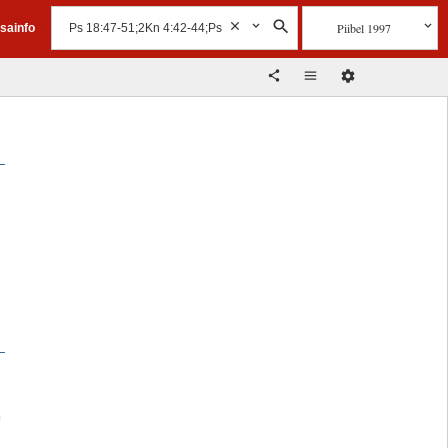
Piibel 1997
isainfo
e