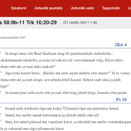
Sisukord
Juhuslik peatükk
Juhuslik salm
Tagasiside
L
s 58:9b-11 Trk 16:20-29
(21 vastet, leht 1 1-st)
estikeelne Piibel 1997
2Kn 4
42
Ja keegi mees tuli Baal-Saalisast ning tõi jumalamehele uudseleiba -
kakskümmend odraleiba, ja tema leivakotis oli vastvalminud vilja. Eliisa ütles:
„Anna rahvale, et nad süüa saaksid!”
43
Aga tema teener küsis: „Kuidas ma seda sajale mehele ette annan?” Ja ta vastas:
„Anna rahvale ja nad söögu, sest nõnda ütleb Issand: Sellest saab süüa ja jääb
ülegi!”
44
Ja teener pani selle neile ette ja nad sõid ning jätsid ülegi, Issanda sõna peale.
Ps 18
47
Issand elab, kiidetud olgu mu kalju! Ülistatud olgu mu päästmise Jumal,
48
Jumal, kes mulle annab kättemaksu ja alistab mulle rahvad!
49
Sina, kes mind päästad mu vaenlaste käest, sa ülendad mu mulle vastuhakkajat
üle ja vabastad mu vägivallameeste käest.