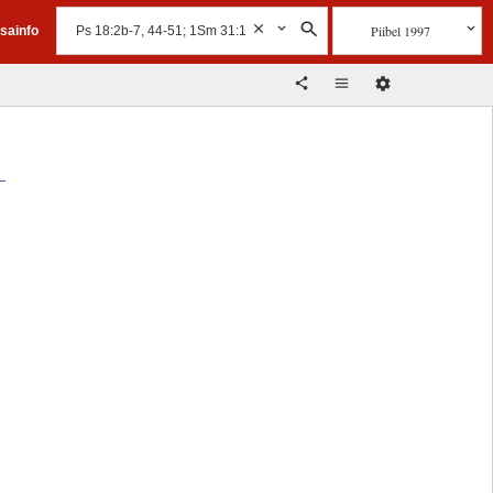
Piibel 1997
isainfo