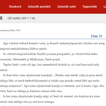
Sisukord
Juhuslik peatükk
Juhuslik salm
Tagasiside
L
-5
(32 vastet, leht 1 1-st)
estikeelne Piibel 1997
1Sm 31
1
Aga vilistid sõdisid Iisraeli vastu; ja Iisraeli mehed põgenesid vilistite eest ning
langesid mahalööduina Gilboa mäele.
2
Ja vilistid tungisid kallale Saulile ja tema poegadele; ja vilistid lõid maha
Joonatani, Abinadabi ja Malkisuua, Sauli pojad.
3
Taplus Sauli vastu oli äge; kui ammukütid leidsid ta, siis nad haavasid teda
askelt.
4
Ja Saul ütles oma sõjariistade kandjale: „Tõmba oma mõõk välja ja pista mind
sellega läbi, et need ümberlõikamatud ei tuleks ega pistaks mind läbi ega teeks
minuga nurjatust!” Aga tema sõjariistade kandja ei tahtnud, sest ta kartis väga. Siis
võttis Saul ise mõõga ja kukutas ennast selle otsa.
5
Ja kui tema sõjariistade kandja nägi, et Saul oli surnud, siis kukutas ka tema
ennast oma mõõga otsa ja suri koos temaga.
6