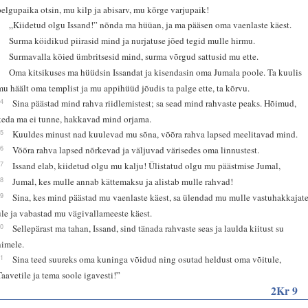
pelgupaika otsin, mu kilp ja abisarv, mu kõrge varjupaik!
4
„Kiidetud olgu Issand!” nõnda ma hüüan, ja ma pääsen oma vaenlaste käest.
5
Surma köidikud piirasid mind ja nurjatuse jõed tegid mulle hirmu.
6
Surmavalla köied ümbritsesid mind, surma võrgud sattusid mu ette.
7
Oma kitsikuses ma hüüdsin Issandat ja kisendasin oma Jumala poole. Ta kuulis
mu häält oma templist ja mu appihüüd jõudis ta palge ette, ta kõrvu.
44
Sina päästad mind rahva riidlemistest; sa sead mind rahvaste peaks. Hõimud,
keda ma ei tunne, hakkavad mind orjama.
45
Kuuldes minust nad kuulevad mu sõna, võõra rahva lapsed meelitavad mind.
46
Võõra rahva lapsed nõrkevad ja väljuvad värisedes oma linnustest.
47
Issand elab, kiidetud olgu mu kalju! Ülistatud olgu mu päästmise Jumal,
48
Jumal, kes mulle annab kättemaksu ja alistab mulle rahvad!
49
Sina, kes mind päästad mu vaenlaste käest, sa ülendad mu mulle vastuhakkajat
üle ja vabastad mu vägivallameeste käest.
50
Sellepärast ma tahan, Issand, sind tänada rahvaste seas ja laulda kiitust su
nimele.
51
Sina teed suureks oma kuninga võidud ning osutad heldust oma võitule,
Taavetile ja tema soole igavesti!”
2Kr 9