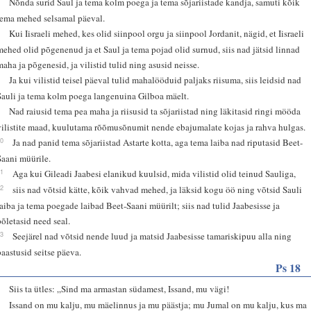
Nõnda surid Saul ja tema kolm poega ja tema sõjariistade kandja, samuti kõik
tema mehed selsamal päeval.
7
Kui Iisraeli mehed, kes olid siinpool orgu ja siinpool Jordanit, nägid, et Iisraeli
mehed olid põgenenud ja et Saul ja tema pojad olid surnud, siis nad jätsid linnad
maha ja põgenesid, ja vilistid tulid ning asusid neisse.
8
Ja kui vilistid teisel päeval tulid mahalööduid paljaks riisuma, siis leidsid nad
Sauli ja tema kolm poega langenuina Gilboa mäelt.
9
Nad raiusid tema pea maha ja riisusid ta sõjariistad ning läkitasid ringi mööda
vilistite maad, kuulutama rõõmusõnumit nende ebajumalate kojas ja rahva hulgas.
10
Ja nad panid tema sõjariistad Astarte kotta, aga tema laiba nad riputasid Beet-
Saani müürile.
11
Aga kui Gileadi Jaabesi elanikud kuulsid, mida vilistid olid teinud Sauliga,
12
siis nad võtsid kätte, kõik vahvad mehed, ja läksid kogu öö ning võtsid Sauli
laiba ja tema poegade laibad Beet-Saani müürilt; siis nad tulid Jaabesisse ja
põletasid need seal.
13
Seejärel nad võtsid nende luud ja matsid Jaabesisse tamariskipuu alla ning
paastusid seitse päeva.
Ps 18
2
Siis ta ütles: „Sind ma armastan südamest, Issand, mu vägi!
3
Issand on mu kalju, mu mäelinnus ja mu päästja; mu Jumal on mu kalju, kus ma