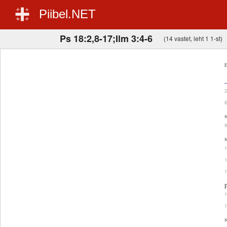
Piibel.NET
Ps 18:2,8-17;Ilm 3:4-6
(14 vastet, leht 1 1-st)
E
s
s