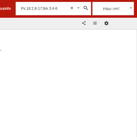
Piibel 1997
isainfo