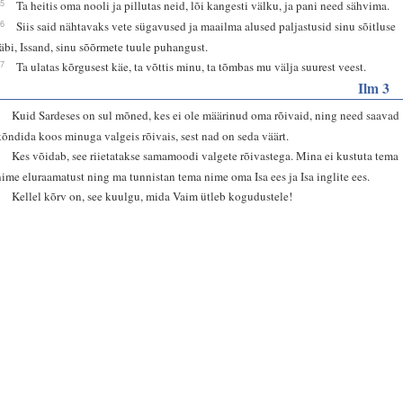
15
Ta heitis oma nooli ja pillutas neid, lõi kangesti välku, ja pani need sähvima.
16
Siis said nähtavaks vete sügavused ja maailma alused paljastusid sinu sõitluse
läbi, Issand, sinu sõõrmete tuule puhangust.
17
Ta ulatas kõrgusest käe, ta võttis minu, ta tõmbas mu välja suurest veest.
Ilm 3
4
Kuid Sardeses on sul mõned, kes ei ole määrinud oma rõivaid, ning need saavad
kõndida koos minuga valgeis rõivais, sest nad on seda väärt.
5
Kes võidab, see riietatakse samamoodi valgete rõivastega. Mina ei kustuta tema
nime eluraamatust ning ma tunnistan tema nime oma Isa ees ja Isa inglite ees.
6
Kellel kõrv on, see kuulgu, mida Vaim ütleb kogudustele!