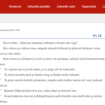
Sisukord
Juhuslik peatükk
Juhuslik salm
Tagasiside
L
estikeelne Piibel 1997
Ps 18
2
Siis ta ütles: „Sind ma armastan südamest, Issand, mu vägi!
8
Siis värises ja vabises maa, mägede alused kõikusid ja põrusid üksteise vastu,
est ta viha süttis.
9
Suits tõusis ta sõõrmeist ja tuli ta suust oli neelamas, tulised söed lõõmasid tema
eest.
10
Ta vajutas taeva ja tuli maha, ja ta jalge all oli tume pilv.
11
Ta sõitis keerubi peal ja lendas ning ta hõljus tuule tiibadel.
12
Ta pani enesele katteks pimeduse, majaks enda ümber mustavad veed, paksud
pilved.
13
Kumast lõhkesid pilved ta ees, sadas rahet ja tuliseid süsi.
14
Issand müristas taevast ja Kõigekõrgem andis kuulda oma häält rahe ja tuliste
sütega.