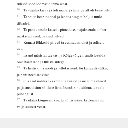
tulised söed lõõmasid tema seest.
10
Ta vajutas taeva ja tuli maha, ja ta jalge all oli tume pilv.
11
Ta sõitis keerubi peal ja lendas ning ta hõljus tuule
tiibadel.
12
Ta pani enesele katteks pimeduse, majaks enda ümber
mustavad veed, paksud pilved.
13
Kumast lõhkesid pilved ta ees, sadas rahet ja tuliseid
süsi.
14
Issand müristas taevast ja Kõigekõrgem andis kuulda
oma häält rahe ja tuliste sütega.
15
Ta heitis oma nooli ja pillutas neid, lõi kangesti välku,
ja pani need sähvima.
16
Siis said nähtavaks vete sügavused ja maailma alused
paljastusid sinu sõitluse läbi, Issand, sinu sõõrmete tuule
puhangust.
17
Ta ulatas kõrgusest käe, ta võttis minu, ta tõmbas mu
välja suurest veest.