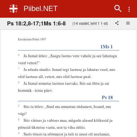
Piibel.NET
Ps 18:2,8-17;1Ms 1:6-8
(14 vastet, leht 1 1-st)
Eestikeelne Piibel 1997
1Ms 1
6
Ja Jumal ütles: „Saagu laotus vete vahele ja see lahutagu
veed vetest!”
7
Ja nõnda sündis: Jumal tegi laotuse ja lahutas veed, mis
olid laotuse all, vetest, mis olid laotuse peal.
8
Ja Jumal nimetas laotuse taevaks. Siis sai õhtu ja sai
hommik - teine päev.
Ps 18
2
Siis ta ütles: „Sind ma armastan südamest, Issand, mu
vägi!
8
Siis värises ja vabises maa, mägede alused kõikusid ja
põrusid üksteise vastu, sest ta viha süttis.
9
Suits tõusis ta sõõrmeist ja tuli ta suust oli neelamas,