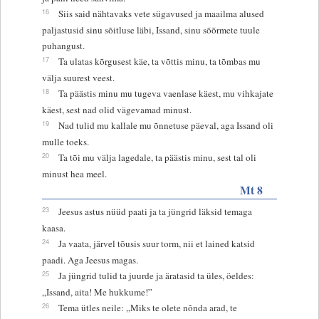
16
Siis said nähtavaks vete sügavused ja maailma alused
paljastusid sinu sõitluse läbi, Issand, sinu sõõrmete tuule
puhangust.
17
Ta ulatas kõrgusest käe, ta võttis minu, ta tõmbas mu
välja suurest veest.
18
Ta päästis minu mu tugeva vaenlase käest, mu vihkajate
käest, sest nad olid vägevamad minust.
19
Nad tulid mu kallale mu õnnetuse päeval, aga Issand oli
mulle toeks.
20
Ta tõi mu välja lagedale, ta päästis minu, sest tal oli
minust hea meel.
Mt 8
23
Jeesus astus nüüd paati ja ta jüngrid läksid temaga
kaasa.
24
Ja vaata, järvel tõusis suur torm, nii et lained katsid
paadi. Aga Jeesus magas.
25
Ja jüngrid tulid ta juurde ja äratasid ta üles, öeldes:
„Issand, aita! Me hukkume!”
26
Tema ütles neile: „Miks te olete nõnda arad, te