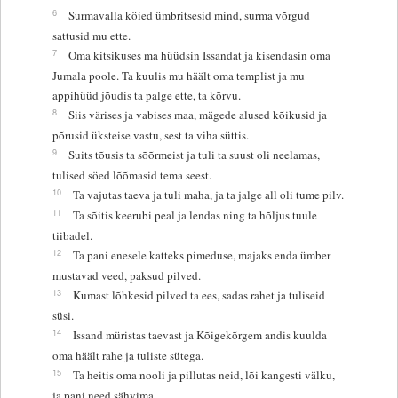
6
Surmavalla köied ümbritsesid mind, surma võrgud
sattusid mu ette.
7
Oma kitsikuses ma hüüdsin Issandat ja kisendasin oma
Jumala poole. Ta kuulis mu häält oma templist ja mu
appihüüd jõudis ta palge ette, ta kõrvu.
8
Siis värises ja vabises maa, mägede alused kõikusid ja
põrusid üksteise vastu, sest ta viha süttis.
9
Suits tõusis ta sõõrmeist ja tuli ta suust oli neelamas,
tulised söed lõõmasid tema seest.
10
Ta vajutas taeva ja tuli maha, ja ta jalge all oli tume pilv.
11
Ta sõitis keerubi peal ja lendas ning ta hõljus tuule
tiibadel.
12
Ta pani enesele katteks pimeduse, majaks enda ümber
mustavad veed, paksud pilved.
13
Kumast lõhkesid pilved ta ees, sadas rahet ja tuliseid
süsi.
14
Issand müristas taevast ja Kõigekõrgem andis kuulda
oma häält rahe ja tuliste sütega.
15
Ta heitis oma nooli ja pillutas neid, lõi kangesti välku,
ja pani need sähvima.