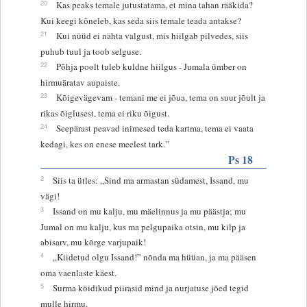
20
Kas peaks temale jutustatama, et mina tahan rääkida?
Kui keegi kõneleb, kas seda siis temale teada antakse?
21
Kui nüüd ei nähta valgust, mis hiilgab pilvedes, siis
puhub tuul ja toob selguse.
22
Põhja poolt tuleb kuldne hiilgus - Jumala ümber on
hirmuäratav aupaiste.
23
Kõigevägevam - temani me ei jõua, tema on suur jõult ja
rikas õiglusest, tema ei riku õigust.
24
Seepärast peavad inimesed teda kartma, tema ei vaata
kedagi, kes on enese meelest tark.”
Ps 18
2
Siis ta ütles: „Sind ma armastan südamest, Issand, mu
vägi!
3
Issand on mu kalju, mu mäelinnus ja mu päästja; mu
Jumal on mu kalju, kus ma pelgupaika otsin, mu kilp ja
abisarv, mu kõrge varjupaik!
4
„Kiidetud olgu Issand!” nõnda ma hüüan, ja ma pääsen
oma vaenlaste käest.
5
Surma köidikud piirasid mind ja nurjatuse jõed tegid
mulle hirmu.