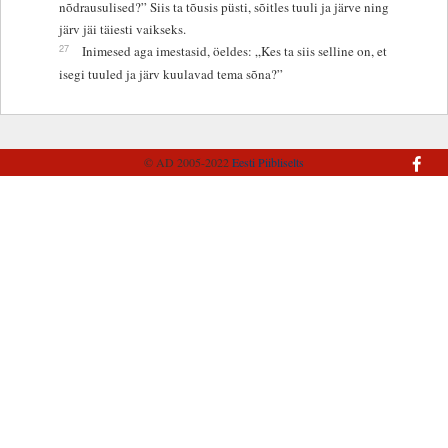
nõdrausulised?” Siis ta tõusis püsti, sõitles tuuli ja järve ning
järv jäi täiesti vaikseks.
27
Inimesed aga imestasid, öeldes: „Kes ta siis selline on, et
isegi tuuled ja järv kuulavad tema sõna?”
© AD 2005-2022
Eesti Piibliselts