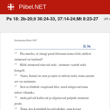
Piibel.NET
Ps 18: 2b-20;Ii 36:24-33, 37:14-24;Mt 8:23-27
(45 v
Eestikeelne Piibel 1997
Ii 36
24
Pea meeles, et sinagi pead ülistama tema tööd, millest
inimesed on laulnud!
25
Kõik inimesed näevad seda - inimene vaatab seda
kaugelt.
26
Vaata, Jumal on suur ja meie ei mõista teda, tema aastate
arv on uurimatu.
27
Sest ta tõmbab veepiisad üles: need nõrguvad tema
udust vihmaks,
28
mida pilved kallavad ja tilgutavad paljude inimeste
peale.
29
Tema, kes korraldab ka pilvekihte, oma kojast