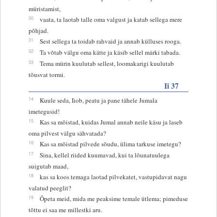
müristamist,
30
vaata, ta laotab talle oma valgust ja katab sellega mere
põhjad.
31
Sest sellega ta toidab rahvaid ja annab külluses rooga.
32
Ta võtab välgu oma kätte ja käsib sellel märki tabada.
33
Tema mürin kuulutab sellest, loomakarigi kuulutab
tõusvat tormi.
Ii 37
14
Kuule seda, Iiob, peatu ja pane tähele Jumala
imetegusid!
15
Kas sa mõistad, kuidas Jumal annab neile käsu ja laseb
oma pilvest välgu sähvatada?
16
Kas sa mõistad pilvede sõudu, ülima tarkuse imetegu?
17
Sina, kellel riided kuumavad, kui ta lõunatuulega
suigutab maad,
18
kas sa koos temaga laotad pilvekatet, vastupidavat nagu
valatud peeglit?
19
Õpeta meid, mida me peaksime temale ütlema; pimeduse
tõttu ei saa me millestki aru.