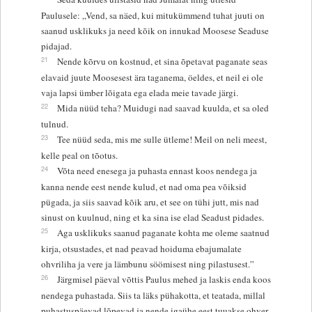
Paulusele: „Vend, sa näed, kui mitukümmend tuhat juuti on
saanud usklikuks ja need kõik on innukad Moosese Seaduse
pidajad.
21
Nende kõrvu on kostnud, et sina õpetavat paganate seas
elavaid juute Moosesest ära taganema, öeldes, et neil ei ole
vaja lapsi ümber lõigata ega elada meie tavade järgi.
22
Mida nüüd teha? Muidugi nad saavad kuulda, et sa oled
tulnud.
23
Tee nüüd seda, mis me sulle ütleme! Meil on neli meest,
kelle peal on tõotus.
24
Võta need enesega ja puhasta ennast koos nendega ja
kanna nende eest nende kulud, et nad oma pea võiksid
pügada, ja siis saavad kõik aru, et see on tühi jutt, mis nad
sinust on kuulnud, ning et ka sina ise elad Seadust pidades.
25
Aga usklikuks saanud paganate kohta me oleme saatnud
kirja, otsustades, et nad peavad hoiduma ebajumalate
ohvriliha ja vere ja lämbunu söömisest ning pilastusest.”
26
Järgmisel päeval võttis Paulus mehed ja laskis enda koos
nendega puhastada. Siis ta läks pühakotta, et teatada, millal
puhastuspäevad lõpevad ja nende igaühe eest tuuakse ohver.