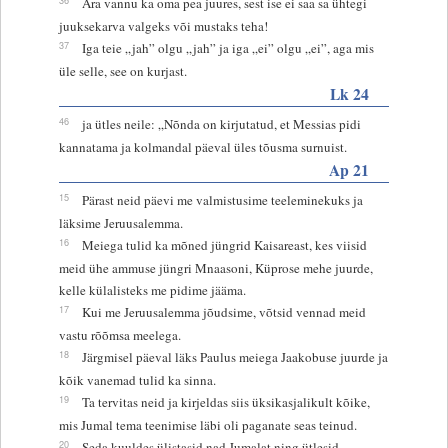
Ära vannu ka oma pea juures, sest ise ei saa sa ühtegi
juuksekarva valgeks või mustaks teha!
37
Iga teie „jah” olgu „jah” ja iga „ei” olgu „ei”, aga mis
üle selle, see on kurjast.
Lk 24
46
ja ütles neile: „Nõnda on kirjutatud, et Messias pidi
kannatama ja kolmandal päeval üles tõusma surnuist.
Ap 21
15
Pärast neid päevi me valmistusime teeleminekuks ja
läksime Jeruusalemma.
16
Meiega tulid ka mõned jüngrid Kaisareast, kes viisid
meid ühe ammuse jüngri Mnaasoni, Küprose mehe juurde,
kelle külalisteks me pidime jääma.
17
Kui me Jeruusalemma jõudsime, võtsid vennad meid
vastu rõõmsa meelega.
18
Järgmisel päeval läks Paulus meiega Jaakobuse juurde ja
kõik vanemad tulid ka sinna.
19
Ta tervitas neid ja kirjeldas siis üksikasjalikult kõike,
mis Jumal tema teenimise läbi oli paganate seas teinud.
20
Seda kuuldes ülistasid nad Jumalat ning ütlesid