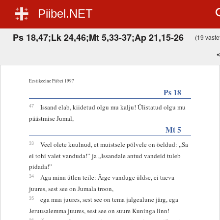
Piibel.NET
Ps 18,47;Lk 24,46;Mt 5,33-37;Ap 21,15-26
(19 vastet
Eestikeelne Piibel 1997
Ps 18
47
Issand elab, kiidetud olgu mu kalju! Ülistatud olgu mu
päästmise Jumal,
Mt 5
33
Veel olete kuulnud, et muistsele põlvele on öeldud: „Sa
ei tohi valet vanduda!” ja „Issandale antud vandeid tuleb
pidada!”
34
Aga mina ütlen teile: Ärge vanduge üldse, ei taeva
juures, sest see on Jumala troon,
35
ega maa juures, sest see on tema jalgealune järg, ega
Jeruusalemma juures, sest see on suure Kuninga linn!
36