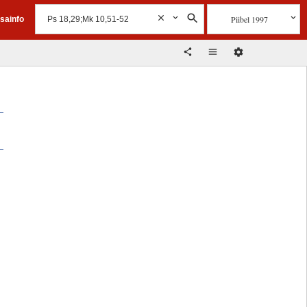
Piibel 1997
isainfo
g