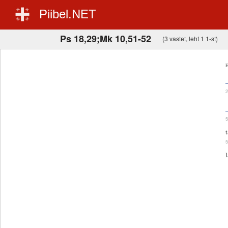
Piibel.NET
Ps 18,29;Mk 10,51-52
(3 vastet, leht 1 1-st)
E