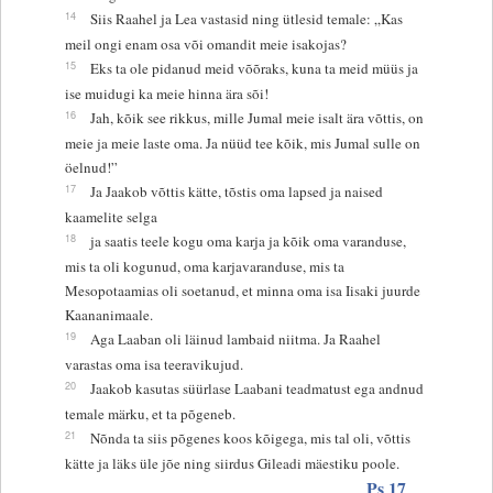
14
Siis Raahel ja Lea vastasid ning ütlesid temale: „Kas
meil ongi enam osa või omandit meie isakojas?
15
Eks ta ole pidanud meid võõraks, kuna ta meid müüs ja
ise muidugi ka meie hinna ära sõi!
16
Jah, kõik see rikkus, mille Jumal meie isalt ära võttis, on
meie ja meie laste oma. Ja nüüd tee kõik, mis Jumal sulle on
öelnud!”
17
Ja Jaakob võttis kätte, tõstis oma lapsed ja naised
kaamelite selga
18
ja saatis teele kogu oma karja ja kõik oma varanduse,
mis ta oli kogunud, oma karjavaranduse, mis ta
Mesopotaamias oli soetanud, et minna oma isa Iisaki juurde
Kaananimaale.
19
Aga Laaban oli läinud lambaid niitma. Ja Raahel
varastas oma isa teeravikujud.
20
Jaakob kasutas süürlase Laabani teadmatust ega andnud
temale märku, et ta põgeneb.
21
Nõnda ta siis põgenes koos kõigega, mis tal oli, võttis
kätte ja läks üle jõe ning siirdus Gileadi mäestiku poole.
Ps 17