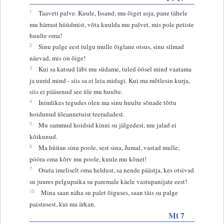
1
Taaveti palve. Kuule, Issand, mu õiget asja, pane tähele
mu härrast hüüdmist, võta kuulda mu palvet, mis pole petiste
huulte oma!
2
Sinu palge eest tulgu mulle õiglane otsus, sinu silmad
näevad, mis on õige!
3
Kui sa katsud läbi mu südame, tuled öösel mind vaatama
ja uurid mind - siis sa ei leia midagi. Kui ma mõtlesin kurja,
siis ei pääsenud see üle mu huulte.
4
Inimlikes tegudes olen ma sinu huulte sõnade tõttu
hoidunud üleannetuist teeradadest.
5
Mu sammud hoidsid kinni su jälgedest, mu jalad ei
kõikunud.
6
Ma hüüan sinu poole, sest sina, Jumal, vastad mulle;
pööra oma kõrv mu poole, kuule mu kõnet!
7
Osuta imeliselt oma heldust, sa nende päästja, kes otsivad
su juures pelgupaika su paremale käele vastupanijate eest!
15
Mina saan näha su palet õiguses, saan täis su palge
paistusest, kui ma ärkan.
Mt 7