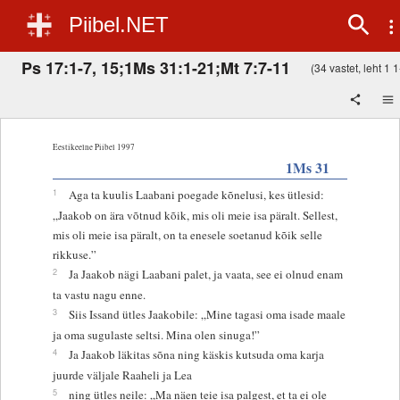
Piibel.NET
Ps 17:1-7, 15;1Ms 31:1-21;Mt 7:7-11
(34 vastet, leht 1 1
Eestikeelne Piibel 1997
1Ms 31
1
Aga ta kuulis Laabani poegade kõnelusi, kes ütlesid:
„Jaakob on ära võtnud kõik, mis oli meie isa päralt. Sellest,
mis oli meie isa päralt, on ta enesele soetanud kõik selle
rikkuse.”
2
Ja Jaakob nägi Laabani palet, ja vaata, see ei olnud enam
ta vastu nagu enne.
3
Siis Issand ütles Jaakobile: „Mine tagasi oma isade maale
ja oma sugulaste seltsi. Mina olen sinuga!”
4
Ja Jaakob läkitas sõna ning käskis kutsuda oma karja
juurde väljale Raaheli ja Lea
5
ning ütles neile: „Ma näen teie isa palgest, et ta ei ole