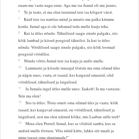
enam mu vastu nagu enne. Aga mu isa Jumal oli mu juures.
6
Te ju teate, et ma olen teeninud teie isa kõigest väest.
7
Kuid teie isa narritas mind ja muutis mu palka kümme
korda. Jumal aga ei ole lubanud teda mulle kurja teha.
8
Kui ta ütles nõnda: Tähnilised saagu sinule palgaks, siis
kõik lambad ja kitsed poegisid tähnilisi. Ja kui ta ütles
nõnda: Vöödilised saagu sinule palgaks, siis kõik loomad
poegisid vöödilisi.
9
Nõnda võttis Jumal teie isa karja ja andis mulle.
10
Lammaste ja kitsede innaajal tõstsin ma oma silmad üles
ja nägin unes, vaata, et isased, kes kargasid emaseid, olid
vöödilised, tähnilised ja laigulised.
11
Ja Jumala ingel ütles mulle unes: Jaakob! Ja ma vastasin:
Siin ma olen!
12
Siis ta ütles: Tõsta ometi oma silmad üles ja vaata: kõik
isased, kes kargavad emaseid, on vöödilised, tähnilised ja
laigulised, sest ma olen näinud kõike, mis Laaban sulle teeb!
13
Mina olen Peeteli Jumal, kus sa võidsid samba, kus sa
andsid mulle tõotuse. Võta nüüd kätte, lahku siit maalt ja
mine tagasi oma sünnimaale!”