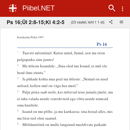
Piibel.NET
Ps 16;Ül 2:8-15;Kl 4:2-5
(23 vastet, leht 1 1-st)
Eestikeelne Piibel 1997
Ps 16
1
Taaveti mõistulaul. Kaitse mind, Jumal, sest ma otsin
pelgupaika sinu juures!
2
Ma ütlesin Issandale: „Sina oled mu Issand, ei mul ole
head ilma sinuta.”
3
Ja pühade kohta maa peal ma ütlesin: „Nemad on need
aulised, kellest mul on väga hea meel.”
4
Palju piina saab neile, kes ruttavad teise jumala järele; ma
ei taha valada nende vereohvreid ega võtta nende nimesid
oma huultele.
5
Issand on mu põllu- ja mu karikaosa; sina hoiad alles, mis
ma liisu teel olen saanud.
6
Mõõdunöörid on mulle langenud meeldivate paikade