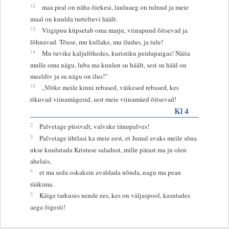
12
maa peal on näha õiekesi, lauluaeg on tulnud ja meie
maal on kuulda turteltuvi häält.
13
Viigipuu küpsetab oma marju, viinapuud õitsevad ja
lõhnavad. Tõuse, mu kullake, mu iludus, ja tule!
14
Mu tuvike kaljulõhedes, kuristiku peidupaigas! Näita
mulle oma nägu, luba ma kuulen su häält, sest su hääl on
meeldiv ja su nägu on ilus!”
15
„Võtke meile kinni rebased, väikesed rebased, kes
rikuvad viinamägesid, sest meie viinamäed õitsevad!
Kl 4
2
Palvetage püsivalt, valvake tänupalves!
3
Palvetage ühtlasi ka meie eest, et Jumal avaks meile sõna
ukse kuulutada Kristuse saladust, mille pärast ma ju olen
ahelais,
4
et ma seda oskaksin avaldada nõnda, nagu ma pean
rääkima.
5
Käige tarkuses nende ees, kes on väljaspool, kasutades
aega õigesti!