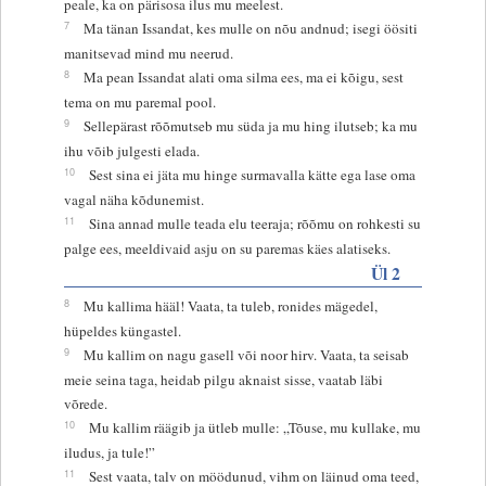
peale, ka on pärisosa ilus mu meelest.
7
Ma tänan Issandat, kes mulle on nõu andnud; isegi öösiti
manitsevad mind mu neerud.
8
Ma pean Issandat alati oma silma ees, ma ei kõigu, sest
tema on mu paremal pool.
9
Sellepärast rõõmutseb mu süda ja mu hing ilutseb; ka mu
ihu võib julgesti elada.
10
Sest sina ei jäta mu hinge surmavalla kätte ega lase oma
vagal näha kõdunemist.
11
Sina annad mulle teada elu teeraja; rõõmu on rohkesti su
palge ees, meeldivaid asju on su paremas käes alatiseks.
Ül 2
8
Mu kallima hääl! Vaata, ta tuleb, ronides mägedel,
hüpeldes küngastel.
9
Mu kallim on nagu gasell või noor hirv. Vaata, ta seisab
meie seina taga, heidab pilgu aknaist sisse, vaatab läbi
võrede.
10
Mu kallim räägib ja ütleb mulle: „Tõuse, mu kullake, mu
iludus, ja tule!”
11
Sest vaata, talv on möödunud, vihm on läinud oma teed,