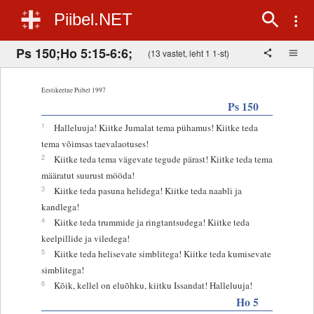
Piibel.NET
Ps 150;Ho 5:15-6:6;
(13 vastet, leht 1 1-st)
Eestikeelne Piibel 1997
Ps 150
1
Halleluuja! Kiitke Jumalat tema pühamus! Kiitke teda
tema võimsas taevalaotuses!
2
Kiitke teda tema vägevate tegude pärast! Kiitke teda tema
määratut suurust mööda!
3
Kiitke teda pasuna helidega! Kiitke teda naabli ja
kandlega!
4
Kiitke teda trummide ja ringtantsudega! Kiitke teda
keelpillide ja viledega!
5
Kiitke teda helisevate simblitega! Kiitke teda kumisevate
simblitega!
6
Kõik, kellel on eluõhku, kiitku Issandat! Halleluuja!
Ho 5