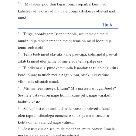
15
Ma lähen, pöördun tagasi oma asupaika, kuni nad
kahetsevad ja otsivad mu palet; oma kitsikuses otsivad nad
mind.
Ho 6
1
Tulge, pöördugem Issanda poole, sest tema on meid
murdnud ja tema parandab meid; tema on meid löönud ja
tema seob meid!
2
Tema teeb meid elavaks kahe päevaga, kolmandal päeval
aitab ta meid üles ja me võime elada tema palge ees.
3
Tundkem siis, püüdkem tunda Issandat: ta tuleb nagu ilus
koidupuna; ta tuleb meile nagu vihm, otsekui kevadine
vihm, mis niisutab maad.
4
Mis ma teen sinuga, Efraim? Mis ma teen sinuga, Juuda?
Sest teie ustavus on nagu hommikune pilv, nagu varakult
haihtuv kaste.
5
Sellepärast olen andnud sulle rooska prohvetite kaudu,
olen tapnud sõnadega omaenese suust, ja mu otsused su
kohta on lahvatanud nagu valgus.
6
Sest ustavus on see, mida ma tahan, mitte ohver; Jumala
tundmine on enam kui põletusohvrid.