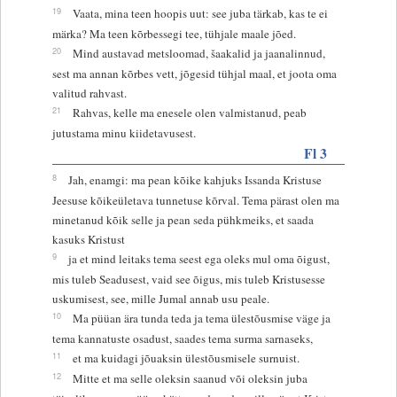
19
Vaata, mina teen hoopis uut: see juba tärkab, kas te ei
märka? Ma teen kõrbessegi tee, tühjale maale jõed.
20
Mind austavad metsloomad, šaakalid ja jaanalinnud,
sest ma annan kõrbes vett, jõgesid tühjal maal, et joota oma
valitud rahvast.
21
Rahvas, kelle ma enesele olen valmistanud, peab
jutustama minu kiidetavusest.
Fl 3
8
Jah, enamgi: ma pean kõike kahjuks Issanda Kristuse
Jeesuse kõikeületava tunnetuse kõrval. Tema pärast olen ma
minetanud kõik selle ja pean seda pühkmeiks, et saada
kasuks Kristust
9
ja et mind leitaks tema seest ega oleks mul oma õigust,
mis tuleb Seadusest, vaid see õigus, mis tuleb Kristusesse
uskumisest, see, mille Jumal annab usu peale.
10
Ma püüan ära tunda teda ja tema ülestõusmise väge ja
tema kannatuste osadust, saades tema surma sarnaseks,
11
et ma kuidagi jõuaksin ülestõusmisele surnuist.
12
Mitte et ma selle oleksin saanud või oleksin juba