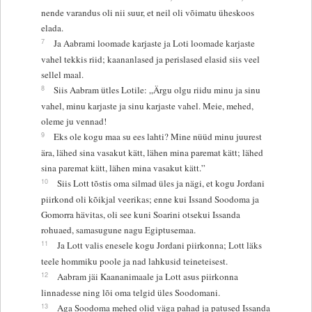
nende varandus oli nii suur, et neil oli võimatu üheskoos
elada.
7
Ja Aabrami loomade karjaste ja Loti loomade karjaste
vahel tekkis riid; kaananlased ja perislased elasid siis veel
sellel maal.
8
Siis Aabram ütles Lotile: „Ärgu olgu riidu minu ja sinu
vahel, minu karjaste ja sinu karjaste vahel. Meie, mehed,
oleme ju vennad!
9
Eks ole kogu maa su ees lahti? Mine nüüd minu juurest
ära, lähed sina vasakut kätt, lähen mina paremat kätt; lähed
sina paremat kätt, lähen mina vasakut kätt.”
10
Siis Lott tõstis oma silmad üles ja nägi, et kogu Jordani
piirkond oli kõikjal veerikas; enne kui Issand Soodoma ja
Gomorra hävitas, oli see kuni Soarini otsekui Issanda
rohuaed, samasugune nagu Egiptusemaa.
11
Ja Lott valis enesele kogu Jordani piirkonna; Lott läks
teele hommiku poole ja nad lahkusid teineteisest.
12
Aabram jäi Kaananimaale ja Lott asus piirkonna
linnadesse ning lõi oma telgid üles Soodomani.
13
Aga Soodoma mehed olid väga pahad ja patused Issanda