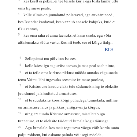
kes keelt ei peksa, ei tee teisele kurja ega tõsta laimujuttu
oma ligimese peale,
4
kelle silmis on jumalatud põlatavad, aga auväärt need,
kes Issandat kardavad, kes vannub enesele kahjuks, kuid ei
riku vannet,
5
kes oma raha ei anna laenuks, et kasu saada, ega võta
altkäemaksu süütu vastu. Kes nii teeb, see ei kõigu iialgi.
Ef 3
14
Sellepärast ma põlvitan Isa ees,
15
kelle käest iga suguvõsa taevas ja maa peal saab nime,
16
et ta teile oma kirkuse rikkust mööda annaks väge saada
tema Vaimu läbi tugevaks seesmise inimese poolest,
17
et Kristus usu kaudu elaks teie südameis ning te oleksite
juurdunud ja kinnitatud armastuses,
18
et te suudaksite koos kõigi pühadega tunnetada, milline
on armastuse laius ja pikkus ja sügavus ja kõrgus,
19
ning ära tunda Kristuse armastust, mis ületab iga
tunnetuse, et te oleksite täidetud Jumala kogu täiusega.
20
Aga Jumalale, kes meis tegutseva väega võib korda saata
palju rohkem, kui oskame paluda või isegi mõelda,