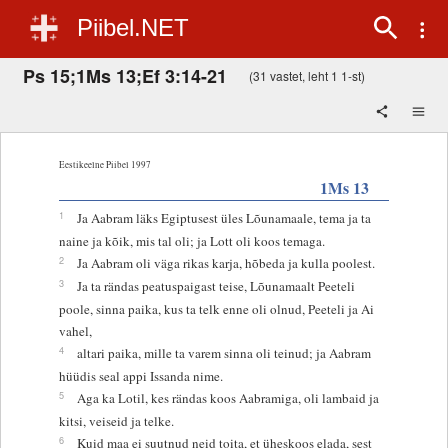
Piibel.NET
Ps 15;1Ms 13;Ef 3:14-21
(31 vastet, leht 1 1-st)
Eestikeelne Piibel 1997
1Ms 13
1
Ja Aabram läks Egiptusest üles Lõunamaale, tema ja ta
naine ja kõik, mis tal oli; ja Lott oli koos temaga.
2
Ja Aabram oli väga rikas karja, hõbeda ja kulla poolest.
3
Ja ta rändas peatuspaigast teise, Lõunamaalt Peeteli
poole, sinna paika, kus ta telk enne oli olnud, Peeteli ja Ai
vahel,
4
altari paika, mille ta varem sinna oli teinud; ja Aabram
hüüdis seal appi Issanda nime.
5
Aga ka Lotil, kes rändas koos Aabramiga, oli lambaid ja
kitsi, veiseid ja telke.
6
Kuid maa ei suutnud neid toita, et üheskoos elada, sest