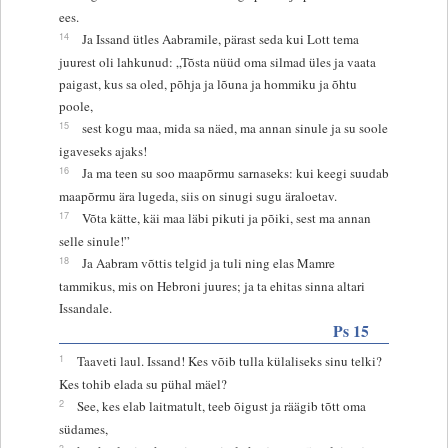
ees.
14
Ja Issand ütles Aabramile, pärast seda kui Lott tema
juurest oli lahkunud: „Tõsta nüüd oma silmad üles ja vaata
paigast, kus sa oled, põhja ja lõuna ja hommiku ja õhtu
poole,
15
sest kogu maa, mida sa näed, ma annan sinule ja su soole
igaveseks ajaks!
16
Ja ma teen su soo maapõrmu sarnaseks: kui keegi suudab
maapõrmu ära lugeda, siis on sinugi sugu äraloetav.
17
Võta kätte, käi maa läbi pikuti ja põiki, sest ma annan
selle sinule!”
18
Ja Aabram võttis telgid ja tuli ning elas Mamre
tammikus, mis on Hebroni juures; ja ta ehitas sinna altari
Issandale.
Ps 15
1
Taaveti laul. Issand! Kes võib tulla külaliseks sinu telki?
Kes tohib elada su pühal mäel?
2
See, kes elab laitmatult, teeb õigust ja räägib tõtt oma
südames,
3