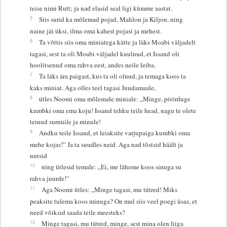
teise nimi Rutt; ja nad elasid seal ligi kümme aastat.
5
Siis surid ka mõlemad pojad, Mahlon ja Kiljon, ning
naine jäi üksi, ilma oma kahest pojast ja mehest.
6
Ta võttis siis oma miniatega kätte ja läks Moabi väljadelt
tagasi, sest ta oli Moabi väljadel kuulnud, et Issand oli
hoolitsenud oma rahva eest, andes neile leiba.
7
Ta läks ära paigast, kus ta oli olnud, ja temaga koos ta
kaks miniat. Aga olles teel tagasi Juudamaale,
8
ütles Noomi oma mõlemale miniale: „Minge, pöörduge
kumbki oma ema koju! Issand tehku teile head, nagu te olete
teinud surnuile ja minule!
9
Andku teile Issand, et leiaksite varjupaiga kumbki oma
mehe kojas!” Ja ta suudles neid. Aga nad tõstsid häält ja
nutsid
10
ning ütlesid temale: „Ei, me läheme koos sinuga su
rahva juurde!”
11
Aga Noomi ütles: „Minge tagasi, mu tütred! Miks
peaksite tulema koos minuga? On mul siis veel poegi üsas, et
need võiksid saada teile meesteks?
12
Minge tagasi, mu tütred, minge, sest mina olen liiga