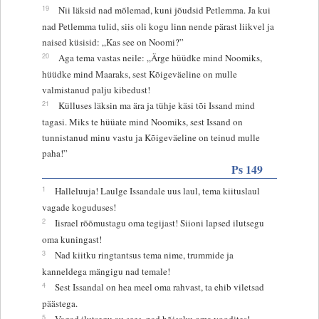
19
Nii läksid nad mõlemad, kuni jõudsid Petlemma. Ja kui
nad Petlemma tulid, siis oli kogu linn nende pärast liikvel ja
naised küsisid: „Kas see on Noomi?”
20
Aga tema vastas neile: „Ärge hüüdke mind Noomiks,
hüüdke mind Maaraks, sest Kõigeväeline on mulle
valmistanud palju kibedust!
21
Külluses läksin ma ära ja tühje käsi tõi Issand mind
tagasi. Miks te hüüate mind Noomiks, sest Issand on
tunnistanud minu vastu ja Kõigeväeline on teinud mulle
paha!”
Ps 149
1
Halleluuja! Laulge Issandale uus laul, tema kiituslaul
vagade koguduses!
2
Iisrael rõõmustagu oma tegijast! Siioni lapsed ilutsegu
oma kuningast!
3
Nad kiitku ringtantsus tema nime, trummide ja
kanneldega mängigu nad temale!
4
Sest Issandal on hea meel oma rahvast, ta ehib viletsad
päästega.
5
Vagad ilutsegu au sees, nad hõisaku oma voodites!