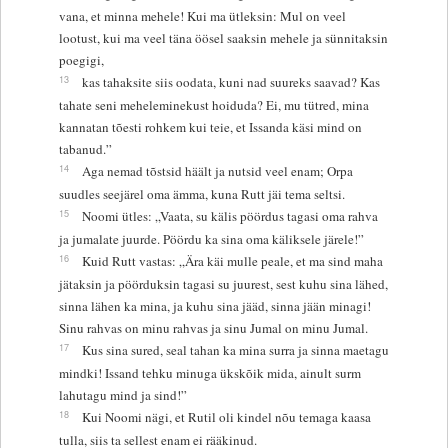
vana, et minna mehele! Kui ma ütleksin: Mul on veel
lootust, kui ma veel täna öösel saaksin mehele ja sünnitaksin
poegigi,
13
kas tahaksite siis oodata, kuni nad suureks saavad? Kas
tahate seni meheleminekust hoiduda? Ei, mu tütred, mina
kannatan tõesti rohkem kui teie, et Issanda käsi mind on
tabanud.”
14
Aga nemad tõstsid häält ja nutsid veel enam; Orpa
suudles seejärel oma ämma, kuna Rutt jäi tema seltsi.
15
Noomi ütles: „Vaata, su kälis pöördus tagasi oma rahva
ja jumalate juurde. Pöördu ka sina oma käliksele järele!”
16
Kuid Rutt vastas: „Ära käi mulle peale, et ma sind maha
jätaksin ja pöörduksin tagasi su juurest, sest kuhu sina lähed,
sinna lähen ka mina, ja kuhu sina jääd, sinna jään minagi!
Sinu rahvas on minu rahvas ja sinu Jumal on minu Jumal.
17
Kus sina sured, seal tahan ka mina surra ja sinna maetagu
mindki! Issand tehku minuga ükskõik mida, ainult surm
lahutagu mind ja sind!”
18
Kui Noomi nägi, et Rutil oli kindel nõu temaga kaasa
tulla, siis ta sellest enam ei rääkinud.