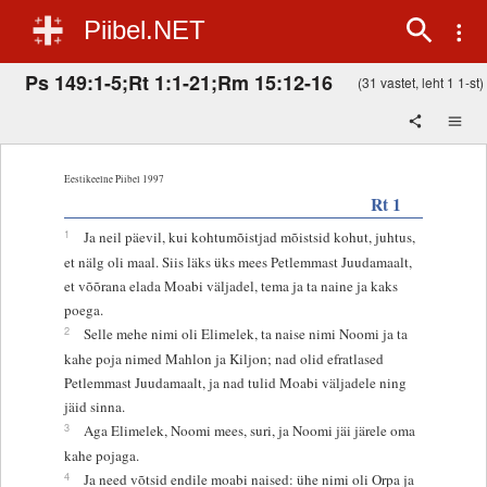
Piibel.NET
Ps 149:1-5;Rt 1:1-21;Rm 15:12-16
(31 vastet, leht 1 1-st)
Eestikeelne Piibel 1997
Rt 1
1
Ja neil päevil, kui kohtumõistjad mõistsid kohut, juhtus,
et nälg oli maal. Siis läks üks mees Petlemmast Juudamaalt,
et võõrana elada Moabi väljadel, tema ja ta naine ja kaks
poega.
2
Selle mehe nimi oli Elimelek, ta naise nimi Noomi ja ta
kahe poja nimed Mahlon ja Kiljon; nad olid efratlased
Petlemmast Juudamaalt, ja nad tulid Moabi väljadele ning
jäid sinna.
3
Aga Elimelek, Noomi mees, suri, ja Noomi jäi järele oma
kahe pojaga.
4
Ja need võtsid endile moabi naised: ühe nimi oli Orpa ja