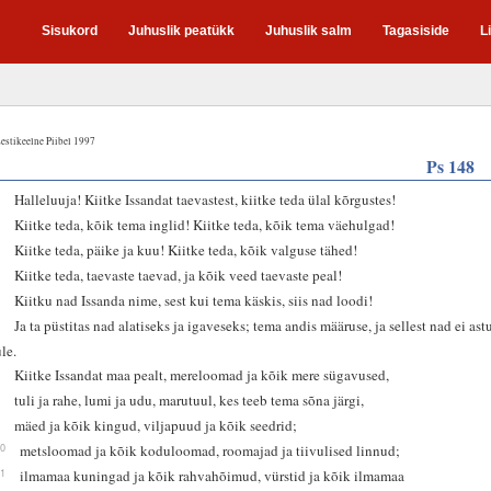
Sisukord
Juhuslik peatükk
Juhuslik salm
Tagasiside
L
estikeelne Piibel 1997
Ps 148
1
Halleluuja! Kiitke Issandat taevastest, kiitke teda ülal kõrgustes!
2
Kiitke teda, kõik tema inglid! Kiitke teda, kõik tema väehulgad!
3
Kiitke teda, päike ja kuu! Kiitke teda, kõik valguse tähed!
4
Kiitke teda, taevaste taevad, ja kõik veed taevaste peal!
5
Kiitku nad Issanda nime, sest kui tema käskis, siis nad loodi!
6
Ja ta püstitas nad alatiseks ja igaveseks; tema andis määruse, ja sellest nad ei ast
üle.
7
Kiitke Issandat maa pealt, mereloomad ja kõik mere sügavused,
8
tuli ja rahe, lumi ja udu, marutuul, kes teeb tema sõna järgi,
9
mäed ja kõik kingud, viljapuud ja kõik seedrid;
10
metsloomad ja kõik koduloomad, roomajad ja tiivulised linnud;
11
ilmamaa kuningad ja kõik rahvahõimud, vürstid ja kõik ilmamaa