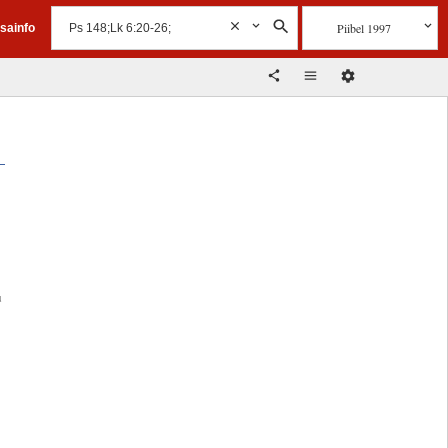
Piibel 1997
isainfo
u