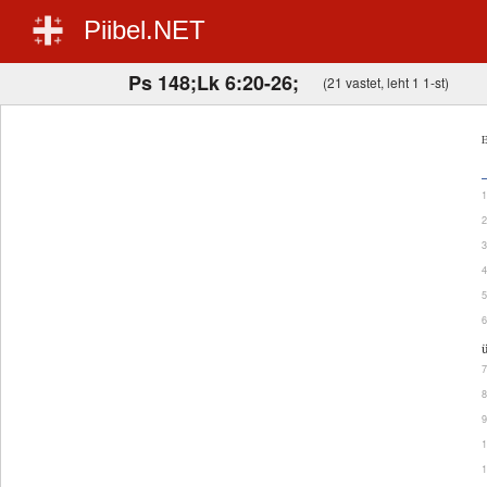
Piibel.NET
Ps 148;Lk 6:20-26;
(21 vastet, leht 1 1-st)
E