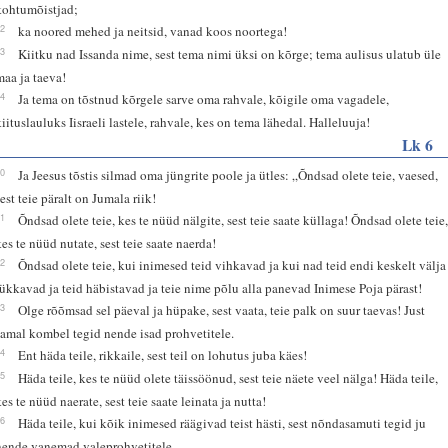
kohtumõistjad;
12
ka noored mehed ja neitsid, vanad koos noortega!
13
Kiitku nad Issanda nime, sest tema nimi üksi on kõrge; tema aulisus ulatub üle
maa ja taeva!
14
Ja tema on tõstnud kõrgele sarve oma rahvale, kõigile oma vagadele,
kiituslauluks Iisraeli lastele, rahvale, kes on tema lähedal. Halleluuja!
Lk 6
20
Ja Jeesus tõstis silmad oma jüngrite poole ja ütles: „Õndsad olete teie, vaesed,
sest teie päralt on Jumala riik!
21
Õndsad olete teie, kes te nüüd nälgite, sest teie saate küllaga! Õndsad olete teie
kes te nüüd nutate, sest teie saate naerda!
22
Õndsad olete teie, kui inimesed teid vihkavad ja kui nad teid endi keskelt välja
lükkavad ja teid häbistavad ja teie nime põlu alla panevad Inimese Poja pärast!
23
Olge rõõmsad sel päeval ja hüpake, sest vaata, teie palk on suur taevas! Just
samal kombel tegid nende isad prohvetitele.
24
Ent häda teile, rikkaile, sest teil on lohutus juba käes!
25
Häda teile, kes te nüüd olete täissöönud, sest teie näete veel nälga! Häda teile,
kes te nüüd naerate, sest teie saate leinata ja nutta!
26
Häda teile, kui kõik inimesed räägivad teist hästi, sest nõndasamuti tegid ju
nende vanemad valeprohvetitele.