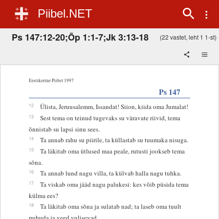
Piibel.NET
Ps 147:12-20;Õp 1:1-7;Jk 3:13-18
(22 vastet, leht 1 1-st)
Eestikeelne Piibel 1997
Ps 147
12
Ülista, Jeruusalemm, Issandat! Siion, kiida oma Jumalat!
13
Sest tema on teinud tugevaks su väravate riivid, tema
õnnistab su lapsi sinu sees.
14
Ta annab rahu su piirile, ta küllastab su tuumaka nisuga.
15
Ta läkitab oma ütlused maa peale, rutusti jookseb tema
sõna.
16
Ta annab lund nagu villa, ta külvab halla nagu tuhka.
17
Ta viskab oma jääd nagu palukesi: kes võib püsida tema
külma ees?
18
Ta läkitab oma sõna ja sulatab nad; ta laseb oma tuult
puhuda ja veed vulisevad.