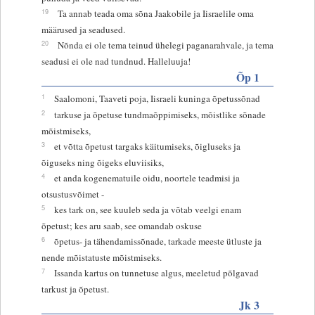
19
Ta annab teada oma sõna Jaakobile ja Iisraelile oma
määrused ja seadused.
20
Nõnda ei ole tema teinud ühelegi paganarahvale, ja tema
seadusi ei ole nad tundnud. Halleluuja!
Õp 1
1
Saalomoni, Taaveti poja, Iisraeli kuninga õpetussõnad
2
tarkuse ja õpetuse tundmaõppimiseks, mõistlike sõnade
mõistmiseks,
3
et võtta õpetust targaks käitumiseks, õigluseks ja
õiguseks ning õigeks eluviisiks,
4
et anda kogenematuile oidu, noortele teadmisi ja
otsustusvõimet -
5
kes tark on, see kuuleb seda ja võtab veelgi enam
õpetust; kes aru saab, see omandab oskuse
6
õpetus- ja tähendamissõnade, tarkade meeste ütluste ja
nende mõistatuste mõistmiseks.
7
Issanda kartus on tunnetuse algus, meeletud põlgavad
tarkust ja õpetust.
Jk 3