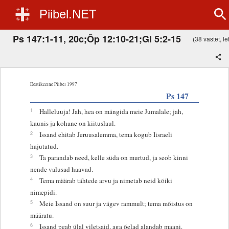
Piibel.NET
Ps 147:1-11, 20c;Õp 12:10-21;Gl 5:2-15
(38 vastet, le
Eestikeelne Piibel 1997
Ps 147
1
Halleluuja! Jah, hea on mängida meie Jumalale; jah,
kaunis ja kohane on kiituslaul.
2
Issand ehitab Jeruusalemma, tema kogub Iisraeli
hajutatud.
3
Ta parandab need, kelle süda on murtud, ja seob kinni
nende valusad haavad.
4
Tema määrab tähtede arvu ja nimetab neid kõiki
nimepidi.
5
Meie Issand on suur ja vägev rammult; tema mõistus on
määratu.
6
Issand peab ülal viletsaid, aga õelad alandab maani.