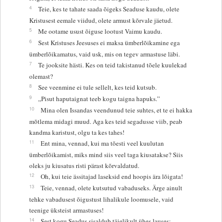
4
Teie, kes te tahate saada õigeks Seaduse kaudu, olete
Kristusest eemale viidud, olete armust kõrvale jäetud.
5
Me ootame usust õiguse lootust Vaimu kaudu.
6
Sest Kristuses Jeesuses ei maksa ümberlõikamine ega
ümberlõikamatus, vaid usk, mis on tegev armastuse läbi.
7
Te jooksite hästi. Kes on teid takistanud tõele kuulekad
olemast?
8
See veenmine ei tule sellelt, kes teid kutsub.
9
„Pisut haputaignat teeb kogu taigna hapuks.”
10
Mina olen Issandas veendunud teie suhtes, et te ei hakka
mõtlema midagi muud. Aga kes teid segadusse viib, peab
kandma karistust, olgu ta kes tahes!
11
Ent mina, vennad, kui ma tõesti veel kuulutan
ümberlõikamist, miks mind siis veel taga kiusatakse? Siis
oleks ju kiusatus risti pärast kõrvaldatud.
12
Oh, kui teie ässitajad laseksid end hoopis ära lõigata!
13
Teie, vennad, olete kutsutud vabaduseks. Ärge ainult
tehke vabadusest õigustust lihalikule loomusele, vaid
teenige üksteist armastuses!
14
Sest kogu Seadus sisaldub täielikult ühes lauses: