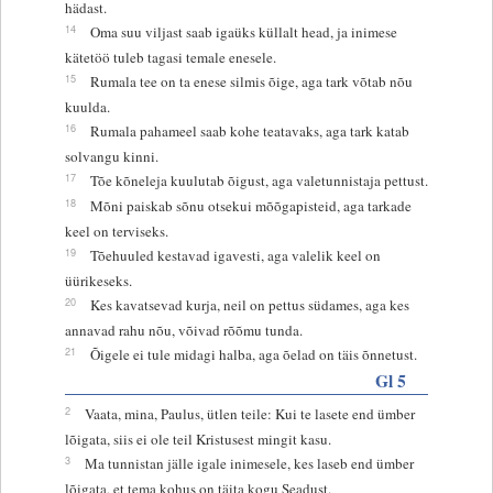
hädast.
14
Oma suu viljast saab igaüks küllalt head, ja inimese
kätetöö tuleb tagasi temale enesele.
15
Rumala tee on ta enese silmis õige, aga tark võtab nõu
kuulda.
16
Rumala pahameel saab kohe teatavaks, aga tark katab
solvangu kinni.
17
Tõe kõneleja kuulutab õigust, aga valetunnistaja pettust.
18
Mõni paiskab sõnu otsekui mõõgapisteid, aga tarkade
keel on terviseks.
19
Tõehuuled kestavad igavesti, aga valelik keel on
üürikeseks.
20
Kes kavatsevad kurja, neil on pettus südames, aga kes
annavad rahu nõu, võivad rõõmu tunda.
21
Õigele ei tule midagi halba, aga õelad on täis õnnetust.
Gl 5
2
Vaata, mina, Paulus, ütlen teile: Kui te lasete end ümber
lõigata, siis ei ole teil Kristusest mingit kasu.
3
Ma tunnistan jälle igale inimesele, kes laseb end ümber
lõigata, et tema kohus on täita kogu Seadust.