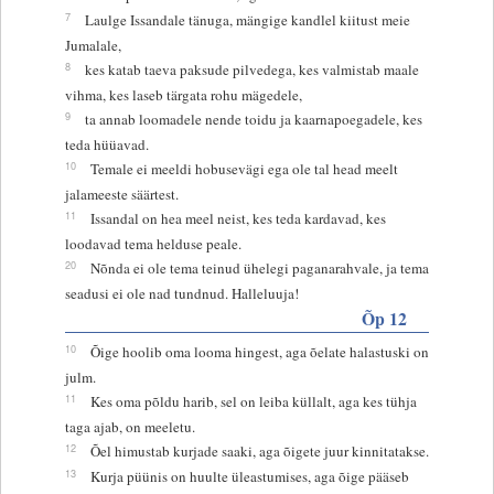
7
Laulge Issandale tänuga, mängige kandlel kiitust meie
Jumalale,
8
kes katab taeva paksude pilvedega, kes valmistab maale
vihma, kes laseb tärgata rohu mägedele,
9
ta annab loomadele nende toidu ja kaarnapoegadele, kes
teda hüüavad.
10
Temale ei meeldi hobusevägi ega ole tal head meelt
jalameeste säärtest.
11
Issandal on hea meel neist, kes teda kardavad, kes
loodavad tema helduse peale.
20
Nõnda ei ole tema teinud ühelegi paganarahvale, ja tema
seadusi ei ole nad tundnud. Halleluuja!
Õp 12
10
Õige hoolib oma looma hingest, aga õelate halastuski on
julm.
11
Kes oma põldu harib, sel on leiba küllalt, aga kes tühja
taga ajab, on meeletu.
12
Õel himustab kurjade saaki, aga õigete juur kinnitatakse.
13
Kurja püünis on huulte üleastumises, aga õige pääseb