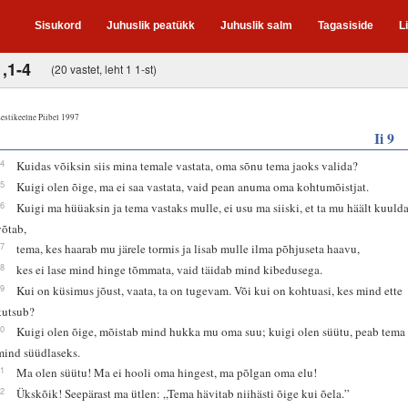
Sisukord
Juhuslik peatükk
Juhuslik salm
Tagasiside
L
1,1-4
(20 vastet, leht 1 1-st)
estikeelne Piibel 1997
Ii 9
14
Kuidas võiksin siis mina temale vastata, oma sõnu tema jaoks valida?
15
Kuigi olen õige, ma ei saa vastata, vaid pean anuma oma kohtumõistjat.
16
Kuigi ma hüüaksin ja tema vastaks mulle, ei usu ma siiski, et ta mu häält kuuld
võtab,
17
tema, kes haarab mu järele tormis ja lisab mulle ilma põhjuseta haavu,
18
kes ei lase mind hinge tõmmata, vaid täidab mind kibedusega.
19
Kui on küsimus jõust, vaata, ta on tugevam. Või kui on kohtuasi, kes mind ette
kutsub?
20
Kuigi olen õige, mõistab mind hukka mu oma suu; kuigi olen süütu, peab tema
mind süüdlaseks.
21
Ma olen süütu! Ma ei hooli oma hingest, ma põlgan oma elu!
22
Ükskõik! Seepärast ma ütlen: „Tema hävitab niihästi õige kui õela.”