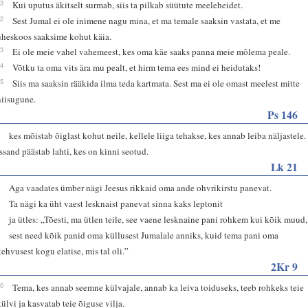
23
Kui uputus äkitselt surmab, siis ta pilkab süütute meeleheidet.
32
Sest Jumal ei ole inimene nagu mina, et ma temale saaksin vastata, et me
üheskoos saaksime kohut käia.
33
Ei ole meie vahel vahemeest, kes oma käe saaks panna meie mõlema peale.
34
Võtku ta oma vits ära mu pealt, et hirm tema ees mind ei heidutaks!
35
Siis ma saaksin rääkida ilma teda kartmata. Sest ma ei ole omast meelest mitte
niisugune.
Ps 146
7
kes mõistab õiglast kohut neile, kellele liiga tehakse, kes annab leiba näljastele.
Issand päästab lahti, kes on kinni seotud.
Lk 21
1
Aga vaadates ümber nägi Jeesus rikkaid oma ande ohvrikirstu panevat.
2
Ta nägi ka üht vaest lesknaist panevat sinna kaks leptonit
3
ja ütles: „Tõesti, ma ütlen teile, see vaene lesknaine pani rohkem kui kõik muud,
4
sest need kõik panid oma küllusest Jumalale anniks, kuid tema pani oma
kehvusest kogu elatise, mis tal oli.”
2Kr 9
10
Tema, kes annab seemne külvajale, annab ka leiva toiduseks, teeb rohkeks teie
külvi ja kasvatab teie õiguse vilja.