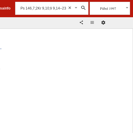
Piibel 1997
isainfo
a