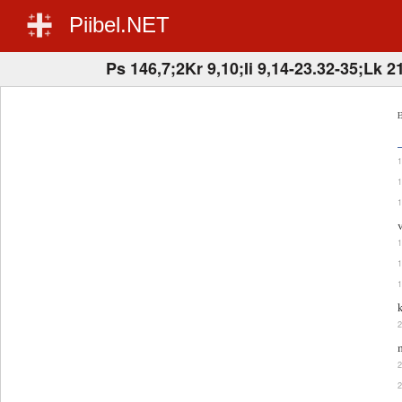
Piibel.NET
Ps 146,7;2Kr 9,10;Ii 9,14-23.32-35;Lk 2
E