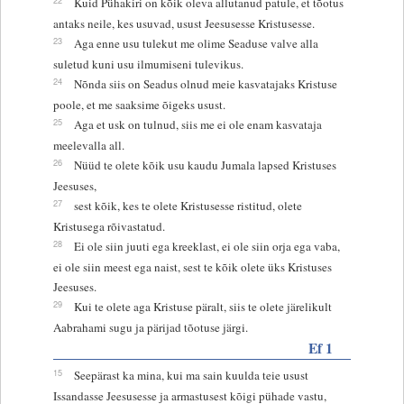
Kuid Pühakiri on kõik oleva allutanud patule, et tõotus
antaks neile, kes usuvad, usust Jeesusesse Kristusesse.
23
Aga enne usu tulekut me olime Seaduse valve alla
suletud kuni usu ilmumiseni tulevikus.
24
Nõnda siis on Seadus olnud meie kasvatajaks Kristuse
poole, et me saaksime õigeks usust.
25
Aga et usk on tulnud, siis me ei ole enam kasvataja
meelevalla all.
26
Nüüd te olete kõik usu kaudu Jumala lapsed Kristuses
Jeesuses,
27
sest kõik, kes te olete Kristusesse ristitud, olete
Kristusega rõivastatud.
28
Ei ole siin juuti ega kreeklast, ei ole siin orja ega vaba,
ei ole siin meest ega naist, sest te kõik olete üks Kristuses
Jeesuses.
29
Kui te olete aga Kristuse päralt, siis te olete järelikult
Aabrahami sugu ja pärijad tõotuse järgi.
Ef 1
15
Seepärast ka mina, kui ma sain kuulda teie usust
Issandasse Jeesusesse ja armastusest kõigi pühade vastu,