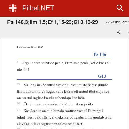
Piibel.NET
Ps 146,3;Ilm 1,5;Ef 1,15-23;Gl 3,19-29
(22 vastet, leht 
Eestikeelne Piibel 1997
Ps 146
3
Ärge lootke vürstide peale, inimlaste peale, kelle käes ei
ole abi!
Gl 3
19
Milleks siis Seadus? See on üleastumiste pärast juurde
lisatud, kuni tuleb sugu, kelle kohta oli antud tõotus, ja see
on seatud inglite kaudu vahendaja käe läbi.
20
Üksainus ei vaja vahendajat, Jumal on ju üks.
21
Kas Seadus on siis Jumala tõotuse vastu? Ei mingil
juhul! Sest vaid siis, kui oleks antud seadus, mis suudab teha
elavaks, tuleks õigus tõepoolest seadusest.
22