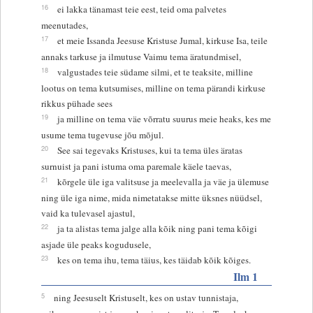
16
ei lakka tänamast teie eest, teid oma palvetes
meenutades,
17
et meie Issanda Jeesuse Kristuse Jumal, kirkuse Isa, teile
annaks tarkuse ja ilmutuse Vaimu tema äratundmisel,
18
valgustades teie südame silmi, et te teaksite, milline
lootus on tema kutsumises, milline on tema pärandi kirkuse
rikkus pühade sees
19
ja milline on tema väe võrratu suurus meie heaks, kes me
usume tema tugevuse jõu mõjul.
20
See sai tegevaks Kristuses, kui ta tema üles äratas
surnuist ja pani istuma oma paremale käele taevas,
21
kõrgele üle iga valitsuse ja meelevalla ja väe ja ülemuse
ning üle iga nime, mida nimetatakse mitte üksnes nüüdsel,
vaid ka tulevasel ajastul,
22
ja ta alistas tema jalge alla kõik ning pani tema kõigi
asjade üle peaks kogudusele,
23
kes on tema ihu, tema täius, kes täidab kõik kõiges.
Ilm 1
5
ning Jeesuselt Kristuselt, kes on ustav tunnistaja,