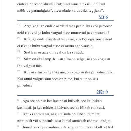
endiste põlvede alusmüürid; sind nimetatakse „lõhutud
müüride parandajaks”, „teeradade käidavaks tegijaks”.
Mt 6
19
Ärge koguge endile aardeid maa peale, kus koi ja rooste
neid rikuvad ja kuhu vargad sisse murravad ja varastavad!
20
Koguge endile aardeid taevasse, kus koi ega rooste neid
ei riku ja kuhu vargad sisse ei murra ega varasta!
21
Sest kus su aare on, seal on ka su süda.
22
Silm on ihu lamp. Kui su silm on selge, siis on kogu su
ihu valgust täis.
23
Kui su silm on aga vigane, on kogu su ihu pimedust täis.
Kui nüüd valgus sinu sees on pime, kui suur on siis
pimedus?
2Kr 9
6
Aga see on nii: kes kasinasti külvab, see ka lõikab
kasinasti, ja kes rohkesti külvab, see ka lõikab rohkesti.
7
Igaüks andku nii, nagu ta süda on lubanud, mitte
nördinult või sunnitult, sest Jumal armastab rõõmsat andjat.
8
Jumal on vägev andma teile kogu armu rikkalikult, et teil