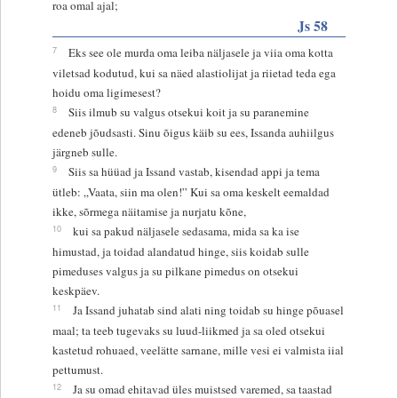
roa omal ajal;
Js 58
7
Eks see ole murda oma leiba näljasele ja viia oma kotta
viletsad kodutud, kui sa näed alastiolijat ja riietad teda ega
hoidu oma ligimesest?
8
Siis ilmub su valgus otsekui koit ja su paranemine
edeneb jõudsasti. Sinu õigus käib su ees, Issanda auhiilgus
järgneb sulle.
9
Siis sa hüüad ja Issand vastab, kisendad appi ja tema
ütleb: „Vaata, siin ma olen!” Kui sa oma keskelt eemaldad
ikke, sõrmega näitamise ja nurjatu kõne,
10
kui sa pakud näljasele sedasama, mida sa ka ise
himustad, ja toidad alandatud hinge, siis koidab sulle
pimeduses valgus ja su pilkane pimedus on otsekui
keskpäev.
11
Ja Issand juhatab sind alati ning toidab su hinge põuasel
maal; ta teeb tugevaks su luud-liikmed ja sa oled otsekui
kastetud rohuaed, veelätte sarnane, mille vesi ei valmista iial
pettumust.
12
Ja su omad ehitavad üles muistsed varemed, sa taastad