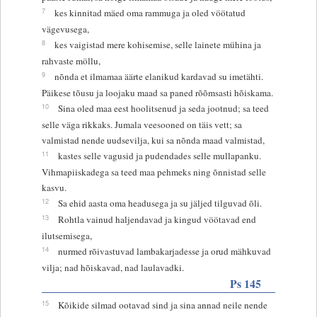
7
kes kinnitad mäed oma rammuga ja oled vöötatud
vägevusega,
8
kes vaigistad mere kohisemise, selle lainete mühina ja
rahvaste möllu,
9
nõnda et ilmamaa äärte elanikud kardavad su imetähti.
Päikese tõusu ja loojaku maad sa paned rõõmsasti hõiskama.
10
Sina oled maa eest hoolitsenud ja seda jootnud; sa teed
selle väga rikkaks. Jumala veesooned on täis vett; sa
valmistad nende uudsevilja, kui sa nõnda maad valmistad,
11
kastes selle vagusid ja pudendades selle mullapanku.
Vihmapiiskadega sa teed maa pehmeks ning õnnistad selle
kasvu.
12
Sa ehid aasta oma headusega ja su jäljed tilguvad õli.
13
Rohtla vainud haljendavad ja kingud vöötavad end
ilutsemisega,
14
nurmed rõivastuvad lambakarjadesse ja orud mähkuvad
vilja; nad hõiskavad, nad laulavadki.
Ps 145
15
Kõikide silmad ootavad sind ja sina annad neile nende