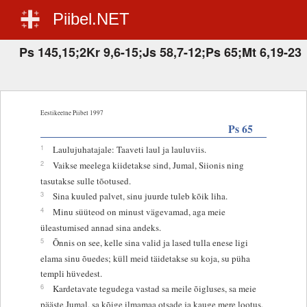
Piibel.NET
Ps 145,15;2Kr 9,6-15;Js 58,7-12;Ps 65;Mt 6,19-23
Eestikeelne Piibel 1997
Ps 65
1
Laulujuhatajale: Taaveti laul ja lauluviis.
2
Vaikse meelega kiidetakse sind, Jumal, Siionis ning
tasutakse sulle tõotused.
3
Sina kuuled palvet, sinu juurde tuleb kõik liha.
4
Minu süüteod on minust vägevamad, aga meie
üleastumised annad sina andeks.
5
Õnnis on see, kelle sina valid ja lased tulla enese ligi
elama sinu õuedes; küll meid täidetakse su koja, su püha
templi hüvedest.
6
Kardetavate tegudega vastad sa meile õigluses, sa meie
pääste Jumal, sa kõige ilmamaa otsade ja kauge mere lootus,