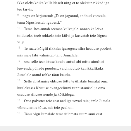
ikka oleks kõike küllaldaselt ning et te oleksite rikkad iga
teo tarvis,
9
nagu on kirjutatud: „Ta on jaganud, andnud vaestele,
tema õigus kestab igavesti.”
10
Tema, kes annab seemne külvajale, annab ka leiva
toiduseks, teeb rohkeks teie külvi ja kasvatab teie õiguse
vilja.
11
Te saate kõigiti rikkaks igasuguse siira headuse poolest,
mis meie läbi valmistab tänu Jumalale,
12
sest selle teenistuse kaudu antud abi mitte ainult ei
leevenda pühade puudust, vaid muutub ka rikkalikuks
Jumalale antud rohke tänu kaudu.
13
Selle abistamise ehtsuse tõttu te ülistate Jumalat oma
kuulekuses Kristuse evangeeliumi tunnistamisel ja oma
osaduse siiruses nende ja kõikidega.
14
Oma palvetes teie eest nad igatsevad teie järele Jumala
võrratu armu tõttu, mis teie peal on.
15
Tänu olgu Jumalale tema ütlemata suure anni eest!