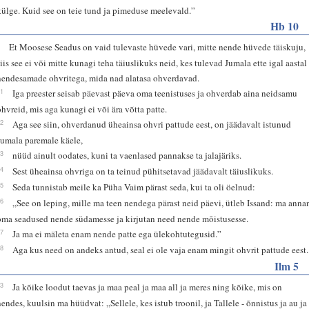
külge. Kuid see on teie tund ja pimeduse meelevald.”
Hb 10
1
Et Moosese Seadus on vaid tulevaste hüvede vari, mitte nende hüvede täiskuju,
siis see ei või mitte kunagi teha täiuslikuks neid, kes tulevad Jumala ette igal aastal
nendesamade ohvritega, mida nad alatasa ohverdavad.
11
Iga preester seisab päevast päeva oma teenistuses ja ohverdab aina neidsamu
ohvreid, mis aga kunagi ei või ära võtta patte.
12
Aga see siin, ohverdanud üheainsa ohvri pattude eest, on jäädavalt istunud
Jumala paremale käele,
13
nüüd ainult oodates, kuni ta vaenlased pannakse ta jalajäriks.
14
Sest üheainsa ohvriga on ta teinud pühitsetavad jäädavalt täiuslikuks.
15
Seda tunnistab meile ka Püha Vaim pärast seda, kui ta oli öelnud:
16
„See on leping, mille ma teen nendega pärast neid päevi, ütleb Issand: ma anna
oma seadused nende südamesse ja kirjutan need nende mõistusesse.
17
Ja ma ei mäleta enam nende patte ega ülekohtutegusid.”
18
Aga kus need on andeks antud, seal ei ole vaja enam mingit ohvrit pattude eest.
Ilm 5
13
Ja kõike loodut taevas ja maa peal ja maa all ja meres ning kõike, mis on
nendes, kuulsin ma hüüdvat: „Sellele, kes istub troonil, ja Tallele - õnnistus ja au ja