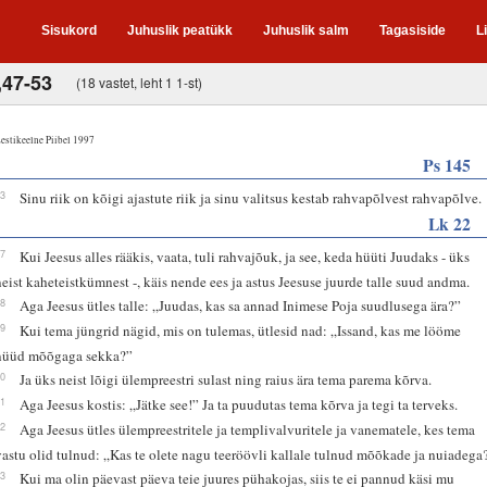
Sisukord
Juhuslik peatükk
Juhuslik salm
Tagasiside
L
,47-53
(18 vastet, leht 1 1-st)
estikeelne Piibel 1997
Ps 145
13
Sinu riik on kõigi ajastute riik ja sinu valitsus kestab rahvapõlvest rahvapõlve.
Lk 22
47
Kui Jeesus alles rääkis, vaata, tuli rahvajõuk, ja see, keda hüüti Juudaks - üks
neist kaheteistkümnest -, käis nende ees ja astus Jeesuse juurde talle suud andma.
48
Aga Jeesus ütles talle: „Juudas, kas sa annad Inimese Poja suudlusega ära?”
49
Kui tema jüngrid nägid, mis on tulemas, ütlesid nad: „Issand, kas me lööme
nüüd mõõgaga sekka?”
50
Ja üks neist lõigi ülempreestri sulast ning raius ära tema parema kõrva.
51
Aga Jeesus kostis: „Jätke see!” Ja ta puudutas tema kõrva ja tegi ta terveks.
52
Aga Jeesus ütles ülempreestritele ja templivalvuritele ja vanematele, kes tema
vastu olid tulnud: „Kas te olete nagu teeröövli kallale tulnud mõõkade ja nuiadega
53
Kui ma olin päevast päeva teie juures pühakojas, siis te ei pannud käsi mu