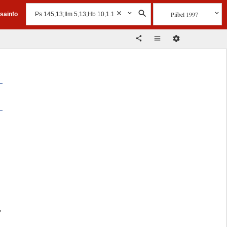
Piibel 1997
isainfo
?