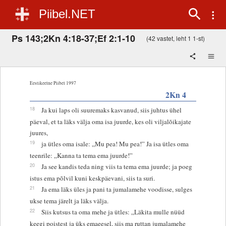
Piibel.NET
Ps 143;2Kn 4:18-37;Ef 2:1-10
(42 vastet, leht 1 1-st)
Eestikeelne Piibel 1997
2Kn 4
18
Ja kui laps oli suuremaks kasvanud, siis juhtus ühel
päeval, et ta läks välja oma isa juurde, kes oli viljalõikajate
juures,
19
ja ütles oma isale: „Mu pea! Mu pea!” Ja isa ütles oma
teenrile: „Kanna ta tema ema juurde!”
20
Ja see kandis teda ning viis ta tema ema juurde; ja poeg
istus ema põlvil kuni keskpäevani, siis ta suri.
21
Ja ema läks üles ja pani ta jumalamehe voodisse, sulges
ukse tema järelt ja läks välja.
22
Siis kutsus ta oma mehe ja ütles: „Läkita mulle nüüd
keegi poistest ja üks emaeesel, siis ma ruttan jumalamehe