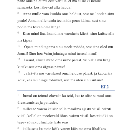
pane oma palet mu eest varjule, et ma ei saaks nende
sarnaseks, kes lähevad alla hauda!
8
Anna mulle vara kuulda oma heldust, sest ma loodan sinu
peale! Anna mulle teada tee, mida pean käima, sest sinu
poole ma tõstan oma hinge!
9
Kisu mind ära, Issand, mu vaenlaste käest; sinu kaitse alla
ma kipun!
10
Õpeta mind tegema sinu meelt mööda, sest sina oled mu
Jumal! Sinu hea Vaim juhatagu mind tasasel maal!
11
Issand, elusta mind oma nime pärast, vii välja mu hing
kitsikusest oma õiguse pärast!
12
Ja hävita mu vaenlased oma helduse pärast, ja kaota ära
kõik, kes mu hinge rõhuvad, sest ma olen sinu sulane!
Ef 2
1
Jumal on teinud elavaks ka teid, kes te olite surnud oma
üleastumistes ja pattudes,
2
milles te varem käisite selle maailma ajastu viisil, vürsti
viisil, kellel on meelevald õhus, vaimu viisil, kes nüüdki on
tegev sõnakuulmatute laste seas;
3
kelle seas ka meie kõik varem käisime oma lihalikes