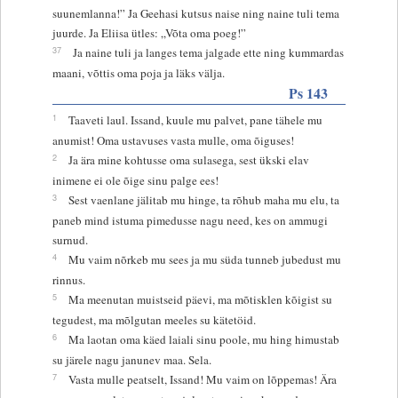
suunemlanna!” Ja Geehasi kutsus naise ning naine tuli tema
juurde. Ja Eliisa ütles: „Võta oma poeg!”
37
Ja naine tuli ja langes tema jalgade ette ning kummardas
maani, võttis oma poja ja läks välja.
Ps 143
1
Taaveti laul. Issand, kuule mu palvet, pane tähele mu
anumist! Oma ustavuses vasta mulle, oma õiguses!
2
Ja ära mine kohtusse oma sulasega, sest ükski elav
inimene ei ole õige sinu palge ees!
3
Sest vaenlane jälitab mu hinge, ta rõhub maha mu elu, ta
paneb mind istuma pimedusse nagu need, kes on ammugi
surnud.
4
Mu vaim nõrkeb mu sees ja mu süda tunneb jubedust mu
rinnus.
5
Ma meenutan muistseid päevi, ma mõtisklen kõigist su
tegudest, ma mõlgutan meeles su kätetöid.
6
Ma laotan oma käed laiali sinu poole, mu hing himustab
su järele nagu janunev maa. Sela.
7
Vasta mulle peatselt, Issand! Mu vaim on lõppemas! Ära