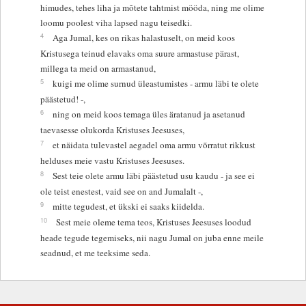
himudes, tehes liha ja mõtete tahtmist mööda, ning me olime
loomu poolest viha lapsed nagu teisedki.
4
Aga Jumal, kes on rikas halastuselt, on meid koos
Kristusega teinud elavaks oma suure armastuse pärast,
millega ta meid on armastanud,
5
kuigi me olime surnud üleastumistes - armu läbi te olete
päästetud! -,
6
ning on meid koos temaga üles äratanud ja asetanud
taevasesse olukorda Kristuses Jeesuses,
7
et näidata tulevastel aegadel oma armu võrratut rikkust
helduses meie vastu Kristuses Jeesuses.
8
Sest teie olete armu läbi päästetud usu kaudu - ja see ei
ole teist enestest, vaid see on and Jumalalt -,
9
mitte tegudest, et ükski ei saaks kiidelda.
10
Sest meie oleme tema teos, Kristuses Jeesuses loodud
heade tegude tegemiseks, nii nagu Jumal on juba enne meile
seadnud, et me teeksime seda.