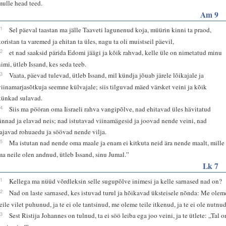
mulle head teed.
Am 9
11
Sel päeval taastan ma jälle Taaveti lagunenud koja, müürin kinni ta praod,
koristan ta varemed ja ehitan ta üles, nagu ta oli muistseil päevil,
12
et nad saaksid pärida Edomi jäägi ja kõik rahvad, kelle üle on nimetatud minu
nimi, ütleb Issand, kes seda teeb.
13
Vaata, päevad tulevad, ütleb Issand, mil kündja jõuab järele lõikajale ja
viinamarjasõtkuja seemne külvajale; siis tilguvad mäed värsket veini ja kõik
künkad sulavad.
14
Siis ma pööran oma Iisraeli rahva vangipõlve, nad ehitavad üles hävitatud
linnad ja elavad neis; nad istutavad viinamägesid ja joovad nende veini, nad
rajavad rohuaedu ja söövad nende vilja.
15
Ma istutan nad nende oma maale ja enam ei kitkuta neid ära nende maalt, mille
ma neile olen andnud, ütleb Issand, sinu Jumal.”
Lk 7
31
Kellega ma nüüd võrdleksin selle sugupõlve inimesi ja kelle sarnased nad on?
32
Nad on laste sarnased, kes istuvad turul ja hõikavad üksteisele nõnda: Me olem
teile vilet puhunud, ja te ei ole tantsinud, me oleme teile itkenud, ja te ei ole nutnud
33
Sest Ristija Johannes on tulnud, ta ei söö leiba ega joo veini, ja te ütlete: „Tal o