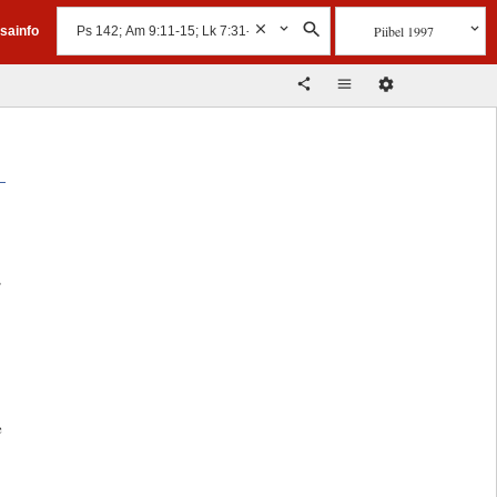
Piibel 1997
isainfo
,
e