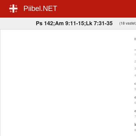
Piibel.NET
Ps 142;Am 9:11-15;Lk 7:31-35
(18 vastet,
E