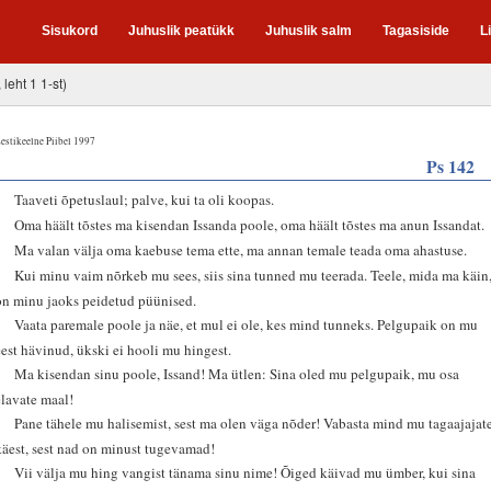
Sisukord
Juhuslik peatükk
Juhuslik salm
Tagasiside
L
 leht 1 1-st)
estikeelne Piibel 1997
Ps 142
1
Taaveti õpetuslaul; palve, kui ta oli koopas.
2
Oma häält tõstes ma kisendan Issanda poole, oma häält tõstes ma anun Issandat.
3
Ma valan välja oma kaebuse tema ette, ma annan temale teada oma ahastuse.
4
Kui minu vaim nõrkeb mu sees, siis sina tunned mu teerada. Teele, mida ma käin
on minu jaoks peidetud püünised.
5
Vaata paremale poole ja näe, et mul ei ole, kes mind tunneks. Pelgupaik on mu
eest hävinud, ükski ei hooli mu hingest.
6
Ma kisendan sinu poole, Issand! Ma ütlen: Sina oled mu pelgupaik, mu osa
elavate maal!
7
Pane tähele mu halisemist, sest ma olen väga nõder! Vabasta mind mu tagaajajat
käest, sest nad on minust tugevamad!
8
Vii välja mu hing vangist tänama sinu nime! Õiged käivad mu ümber, kui sina