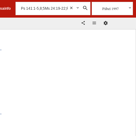
Piibel 1997
isainfo