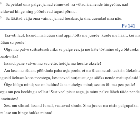
29
Sa peidad oma palge, ja nad ehmuvad; sa võtad ära nende hingeõhu, nad
heidavad hinge ning pöörduvad tagasi põrmu.
30
Sa läkitad välja oma vaimu, ja nad luuakse, ja sina uuendad maa näo.
Ps 141
1
Taaveti laul. Issand, ma hüüan sind appi, tõtta mu juurde; kuule mu häält, kui m
hüüan su poole!
2
Olgu mu palve suitsutusohvriks su palge ees, ja mu käte tõstmine olgu õhtuseks
roaohvriks!
3
Issand, pane valvur mu suu ette, hoidja mu huulte uksele!
4
Ära lase mu südant pöörduda paha asja poole, et ma üleannetult teeksin ülekoht
tegusid õeluses koos meestega, kes teevad nurjatust, ega sööks nende maiuspalasid!
5
Õige löögu mind; see on heldus! Ja ta nuhelgu mind; see on õli mu pea peale!
Ärgu mu pea keeldugu sellest! Sest veel pisut aega, ja minu palve läheb täide nende
õnnetustes!
8
Sest mu silmad, Issand Jumal, vaatavad sinule. Sinu juures ma otsin pelgupaika,
ära lase mu hinge hukka minna!