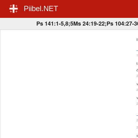
Piibel.NET
Ps 141:1-5,8;5Ms 24:19-22;Ps 104:27-3
E