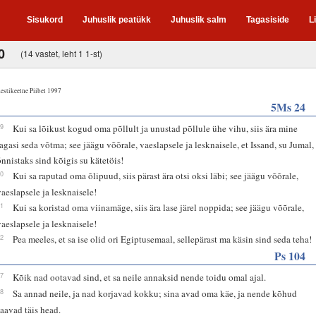
Sisukord
Juhuslik peatükk
Juhuslik salm
Tagasiside
L
0
(14 vastet, leht 1 1-st)
estikeelne Piibel 1997
5Ms 24
19
Kui sa lõikust kogud oma põllult ja unustad põllule ühe vihu, siis ära mine
tagasi seda võtma; see jäägu võõrale, vaeslapsele ja lesknaisele, et Issand, su Jumal,
õnnistaks sind kõigis su kätetöis!
20
Kui sa raputad oma õlipuud, siis pärast ära otsi oksi läbi; see jäägu võõrale,
vaeslapsele ja lesknaisele!
21
Kui sa koristad oma viinamäge, siis ära lase järel noppida; see jäägu võõrale,
vaeslapsele ja lesknaisele!
22
Pea meeles, et sa ise olid ori Egiptusemaal, sellepärast ma käsin sind seda teha!
Ps 104
27
Kõik nad ootavad sind, et sa neile annaksid nende toidu omal ajal.
28
Sa annad neile, ja nad korjavad kokku; sina avad oma käe, ja nende kõhud
saavad täis head.