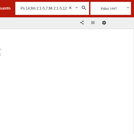
Piibel 1997
isainfo
d