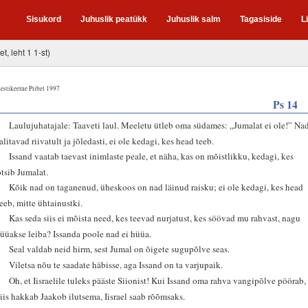
Sisukord
Juhuslik peatükk
Juhuslik salm
Tagasiside
L
et, leht 1 1-st)
estikeelne Piibel 1997
Ps 14
1
Laulujuhatajale: Taaveti laul. Meeletu ütleb oma südames: „Jumalat ei ole!” Na
talitavad riivatult ja jõledasti, ei ole kedagi, kes head teeb.
2
Issand vaatab taevast inimlaste peale, et näha, kas on mõistlikku, kedagi, kes
otsib Jumalat.
3
Kõik nad on taganenud, üheskoos on nad läinud raisku; ei ole kedagi, kes head
teeb, mitte ühtainustki.
4
Kas seda siis ei mõista need, kes teevad nurjatust, kes söövad mu rahvast, nagu
süüakse leiba? Issanda poole nad ei hüüa.
5
Seal valdab neid hirm, sest Jumal on õigete sugupõlve seas.
6
Viletsa nõu te saadate häbisse, aga Issand on ta varjupaik.
7
Oh, et Iisraelile tuleks pääste Siionist! Kui Issand oma rahva vangipõlve pöörab,
siis hakkab Jaakob ilutsema, Iisrael saab rõõmsaks.