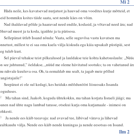
Mi 2
1
Häda neile, kes kavatsevad nurjatust ja hauvad oma voodites kurje mõtteid, et
neid hommiku koites täide saata, sest nende käes on võim.
2
Nad ihaldavad põlde ja haaravad need endile, kodasid, ja võtavad need ära; nad
rõhuvad meest ja ta koda, igaühte ja ta pärisosa.
3
Sellepärast ütleb Issand nõnda: Vaata, selle suguvõsa vastu kavatsen ma
õnnetust, millest te ei saa oma kaela välja kiskuda ega käia upsakalt püstipäi, sest
aeg tuleb kuri.
4
Sel päeval tehakse teist pilkealused ja lauldakse teie kohta kahetsuslaulu: „Nüü
on see juhtunud,” öeldakse, „nüüd me oleme hävitatud sootuks; ta on vahetanud är
mu rahvale kuuluva osa. Oh, ta eemaldab mu sealt, ta jagab meie põllud
vangistajaile!”
5
Seepärast ei ole sul kedagi, kes heidaks mõõdunööri liisuosaks Issanda
koguduses.
12
Ma tahan sind, Jaakob, koguda ühtekokku, ma tahan korjata Iisraeli jäägi; ma
panen nad ühte nagu lambad tarasse, otsekui karja oma karjamaale - inimesi on
rohkesti.
13
Ja nende ees käib teeavaja: nad avavad tee, läbivad värava ja lähevad
sealtkaudu välja. Nende ees käib nende kuningas ja nende eesotsas on Issand.
Ilm 2