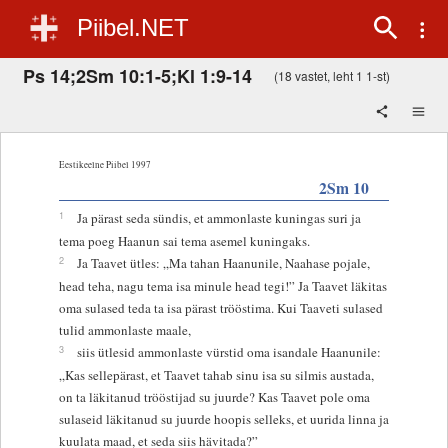
Piibel.NET
Ps 14;2Sm 10:1-5;Kl 1:9-14
(18 vastet, leht 1 1-st)
Eestikeelne Piibel 1997
2Sm 10
1
Ja pärast seda sündis, et ammonlaste kuningas suri ja
tema poeg Haanun sai tema asemel kuningaks.
2
Ja Taavet ütles: „Ma tahan Haanunile, Naahase pojale,
head teha, nagu tema isa minule head tegi!” Ja Taavet läkitas
oma sulased teda ta isa pärast trööstima. Kui Taaveti sulased
tulid ammonlaste maale,
3
siis ütlesid ammonlaste vürstid oma isandale Haanunile:
„Kas sellepärast, et Taavet tahab sinu isa su silmis austada,
on ta läkitanud trööstijad su juurde? Kas Taavet pole oma
sulaseid läkitanud su juurde hoopis selleks, et uurida linna ja
kuulata maad, et seda siis hävitada?”