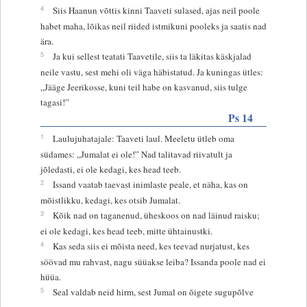
4
Siis Haanun võttis kinni Taaveti sulased, ajas neil poole
habet maha, lõikas neil riided istmikuni pooleks ja saatis nad
ära.
5
Ja kui sellest teatati Taavetile, siis ta läkitas käskjalad
neile vastu, sest mehi oli väga häbistatud. Ja kuningas ütles:
„Jääge Jeerikosse, kuni teil habe on kasvanud, siis tulge
tagasi!”
Ps 14
1
Laulujuhatajale: Taaveti laul. Meeletu ütleb oma
südames: „Jumalat ei ole!” Nad talitavad riivatult ja
jõledasti, ei ole kedagi, kes head teeb.
2
Issand vaatab taevast inimlaste peale, et näha, kas on
mõistlikku, kedagi, kes otsib Jumalat.
3
Kõik nad on taganenud, üheskoos on nad läinud raisku;
ei ole kedagi, kes head teeb, mitte ühtainustki.
4
Kas seda siis ei mõista need, kes teevad nurjatust, kes
söövad mu rahvast, nagu süüakse leiba? Issanda poole nad ei
hüüa.
5
Seal valdab neid hirm, sest Jumal on õigete sugupõlve