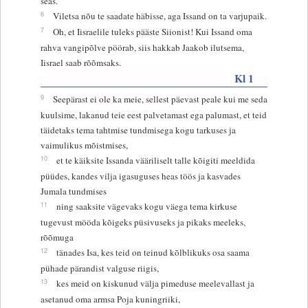
seas.
6
Viletsa nõu te saadate häbisse, aga Issand on ta varjupaik.
7
Oh, et Iisraelile tuleks pääste Siionist! Kui Issand oma
rahva vangipõlve pöörab, siis hakkab Jaakob ilutsema,
Iisrael saab rõõmsaks.
Kl 1
9
Seepärast ei ole ka meie, sellest päevast peale kui me seda
kuulsime, lakanud teie eest palvetamast ega palumast, et teid
täidetaks tema tahtmise tundmisega kogu tarkuses ja
vaimulikus mõistmises,
10
et te käiksite Issanda vääriliselt talle kõigiti meeldida
püüdes, kandes vilja igasuguses heas töös ja kasvades
Jumala tundmises
11
ning saaksite vägevaks kogu väega tema kirkuse
tugevust mööda kõigeks püsivuseks ja pikaks meeleks,
rõõmuga
12
tänades Isa, kes teid on teinud kõlblikuks osa saama
pühade pärandist valguse riigis,
13
kes meid on kiskunud välja pimeduse meelevallast ja
asetanud oma armsa Poja kuningriiki,