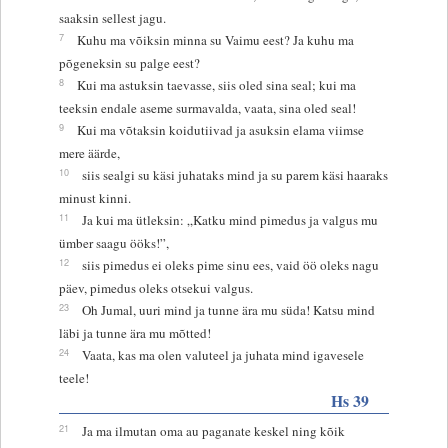
saaksin sellest jagu.
7
Kuhu ma võiksin minna su Vaimu eest? Ja kuhu ma
põgeneksin su palge eest?
8
Kui ma astuksin taevasse, siis oled sina seal; kui ma
teeksin endale aseme surmavalda, vaata, sina oled seal!
9
Kui ma võtaksin koidutiivad ja asuksin elama viimse
mere äärde,
10
siis sealgi su käsi juhataks mind ja su parem käsi haaraks
minust kinni.
11
Ja kui ma ütleksin: „Katku mind pimedus ja valgus mu
ümber saagu ööks!”,
12
siis pimedus ei oleks pime sinu ees, vaid öö oleks nagu
päev, pimedus oleks otsekui valgus.
23
Oh Jumal, uuri mind ja tunne ära mu süda! Katsu mind
läbi ja tunne ära mu mõtted!
24
Vaata, kas ma olen valuteel ja juhata mind igavesele
teele!
Hs 39
21
Ja ma ilmutan oma au paganate keskel ning kõik