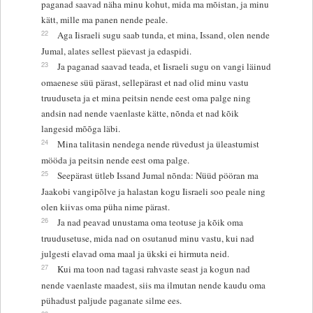
paganad saavad näha minu kohut, mida ma mõistan, ja minu
kätt, mille ma panen nende peale.
22
Aga Iisraeli sugu saab tunda, et mina, Issand, olen nende
Jumal, alates sellest päevast ja edaspidi.
23
Ja paganad saavad teada, et Iisraeli sugu on vangi läinud
omaenese süü pärast, sellepärast et nad olid minu vastu
truuduseta ja et mina peitsin nende eest oma palge ning
andsin nad nende vaenlaste kätte, nõnda et nad kõik
langesid mõõga läbi.
24
Mina talitasin nendega nende rüvedust ja üleastumist
mööda ja peitsin nende eest oma palge.
25
Seepärast ütleb Issand Jumal nõnda: Nüüd pööran ma
Jaakobi vangipõlve ja halastan kogu Iisraeli soo peale ning
olen kiivas oma püha nime pärast.
26
Ja nad peavad unustama oma teotuse ja kõik oma
truudusetuse, mida nad on osutanud minu vastu, kui nad
julgesti elavad oma maal ja ükski ei hirmuta neid.
27
Kui ma toon nad tagasi rahvaste seast ja kogun nad
nende vaenlaste maadest, siis ma ilmutan nende kaudu oma
pühadust paljude paganate silme ees.