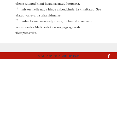
oleme rutanud kinni haarama antud lootusest,
19
mis on meile nagu hinge ankur, kindel ja kinnitatud. See
ulatub vahevaiba taha sisimasse,
20
kuhu Jeesus, meie eeljooksja, on läinud sisse meie
heaks, saades Melkisedeki korra järgi igavesti
ülempreestriks.
© AD 2005-2022
Eesti Piibliselts