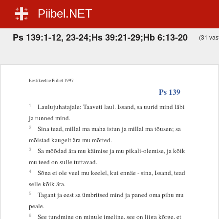
Piibel.NET
Ps 139:1-12, 23-24;Hs 39:21-29;Hb 6:13-20
(31 vast
Eestikeelne Piibel 1997
Ps 139
1
Laulujuhatajale: Taaveti laul. Issand, sa uurid mind läbi
ja tunned mind.
2
Sina tead, millal ma maha istun ja millal ma tõusen; sa
mõistad kaugelt ära mu mõtted.
3
Sa mõõdad ära mu käimise ja mu pikali-olemise, ja kõik
mu teed on sulle tuttavad.
4
Sõna ei ole veel mu keelel, kui ennäe - sina, Issand, tead
selle kõik ära.
5
Tagant ja eest sa ümbritsed mind ja paned oma pihu mu
peale.
6
See tundmine on minule imeline, see on liiga kõrge, et