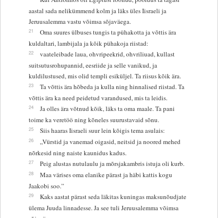
aastal sada nelikümmend kolm ja läks üles Iisraeli ja
Jeruusalemma vastu võimsa sõjaväega.
21
Oma suures ülbuses tungis ta pühakotta ja võttis ära
kuldaltari, lambijala ja kõik pühakoja riistad:
22
vaateleibade laua, ohvripeekrid, ohvriliuad, kullast
suitsutusrohupannid, eesriide ja selle vanikud, ja
kuldilustused, mis olid templi esiküljel. Ta riisus kõik ära.
23
Ta võttis ära hõbeda ja kulla ning hinnalised riistad. Ta
võttis ära ka need peidetud varandused, mis ta leidis.
24
Ja olles ära võtnud kõik, läks ta oma maale. Ta pani
toime ka veretöö ning kõneles suurustavaid sõnu.
25
Siis haaras Iisraeli suur lein kõigis tema asulais:
26
„Vürstid ja vanemad oigasid, neitsid ja noored mehed
nõrkesid ning naiste kaunidus kadus.
27
Peig alustas nutulaulu ja mõrsjakambris istuja oli kurb.
28
Maa värises oma elanike pärast ja häbi kattis kogu
Jaakobi soo.”
29
Kaks aastat pärast seda läkitas kuningas maksunõudjate
ülema Juuda linnadesse. Ja see tuli Jeruusalemma võimsa