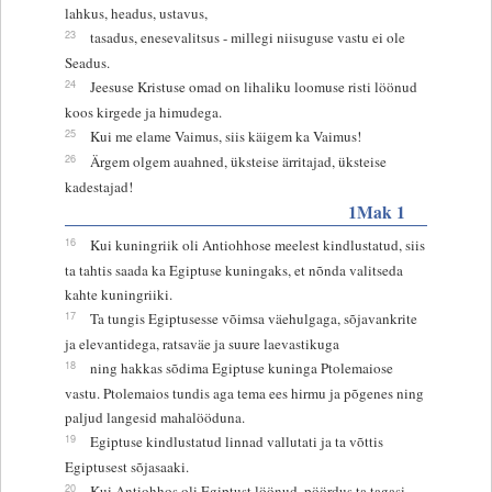
lahkus, headus, ustavus,
23
tasadus, enesevalitsus - millegi niisuguse vastu ei ole
Seadus.
24
Jeesuse Kristuse omad on lihaliku loomuse risti löönud
koos kirgede ja himudega.
25
Kui me elame Vaimus, siis käigem ka Vaimus!
26
Ärgem olgem auahned, üksteise ärritajad, üksteise
kadestajad!
1Mak 1
16
Kui kuningriik oli Antiohhose meelest kindlustatud, siis
ta tahtis saada ka Egiptuse kuningaks, et nõnda valitseda
kahte kuningriiki.
17
Ta tungis Egiptusesse võimsa väehulgaga, sõjavankrite
ja elevantidega, ratsaväe ja suure laevastikuga
18
ning hakkas sõdima Egiptuse kuninga Ptolemaiose
vastu. Ptolemaios tundis aga tema ees hirmu ja põgenes ning
paljud langesid mahalööduna.
19
Egiptuse kindlustatud linnad vallutati ja ta võttis
Egiptusest sõjasaaki.
20
Kui Antiohhos oli Egiptust löönud, pöördus ta tagasi