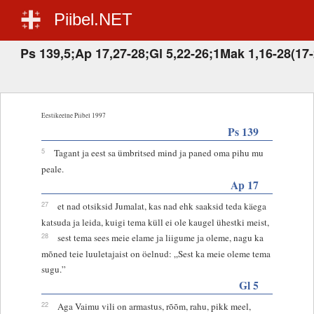
Piibel.NET
Ps 139,5;Ap 17,27-28;Gl 5,22-26;1Mak 1,16-28(17-
Eestikeelne Piibel 1997
Ps 139
5
Tagant ja eest sa ümbritsed mind ja paned oma pihu mu
peale.
Ap 17
27
et nad otsiksid Jumalat, kas nad ehk saaksid teda käega
katsuda ja leida, kuigi tema küll ei ole kaugel ühestki meist,
28
sest tema sees meie elame ja liigume ja oleme, nagu ka
mõned teie luuletajaist on öelnud: „Sest ka meie oleme tema
sugu.”
Gl 5
22
Aga Vaimu vili on armastus, rõõm, rahu, pikk meel,