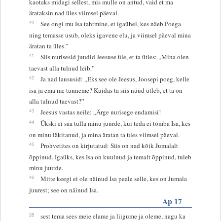
kaotaks midagi sellest, mis mulle on antud, vaid et ma
ärataksin nad üles viimsel päeval.
40
See ongi mu Isa tahtmine, et igaühel, kes näeb Poega
ning temasse usub, oleks igavene elu, ja viimsel päeval mina
äratan ta üles.”
41
Siis nurisesid juudid Jeesuse üle, et ta ütles: „Mina olen
taevast alla tulnud leib.”
42
Ja nad laususid: „Eks see ole Jeesus, Joosepi poeg, kelle
isa ja ema me tunneme? Kuidas ta siis nüüd ütleb, et ta on
alla tulnud taevast?”
43
Jeesus vastas neile: „Ärge nurisege endamisi!
44
Ükski ei saa tulla minu juurde, kui teda ei tõmba Isa, kes
on minu läkitanud, ja mina äratan ta üles viimsel päeval.
45
Prohvetites on kirjutatud: Siis on nad kõik Jumalalt
õppinud. Igaüks, kes Isa on kuulnud ja temalt õppinud, tuleb
minu juurde.
46
Mitte keegi ei ole näinud Isa peale selle, kes on Jumala
juurest; see on näinud Isa.
Ap 17
28
sest tema sees meie elame ja liigume ja oleme, nagu ka