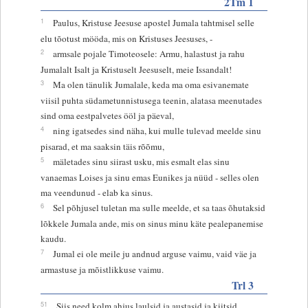
2Tm 1
1
Paulus, Kristuse Jeesuse apostel Jumala tahtmisel selle
elu tõotust mööda, mis on Kristuses Jeesuses, -
2
armsale pojale Timoteosele: Armu, halastust ja rahu
Jumalalt Isalt ja Kristuselt Jeesuselt, meie Issandalt!
3
Ma olen tänulik Jumalale, keda ma oma esivanemate
viisil puhta südametunnistusega teenin, alatasa meenutades
sind oma eestpalvetes ööl ja päeval,
4
ning igatsedes sind näha, kui mulle tulevad meelde sinu
pisarad, et ma saaksin täis rõõmu,
5
mäletades sinu siirast usku, mis esmalt elas sinu
vanaemas Loises ja sinu emas Eunikes ja nüüd - selles olen
ma veendunud - elab ka sinus.
6
Sel põhjusel tuletan ma sulle meelde, et sa taas õhutaksid
lõkkele Jumala ande, mis on sinus minu käte pealepanemise
kaudu.
7
Jumal ei ole meile ju andnud arguse vaimu, vaid väe ja
armastuse ja mõistlikkuse vaimu.
Trl 3
51
Siis need kolm ahjus laulsid ja austasid ja kiitsid