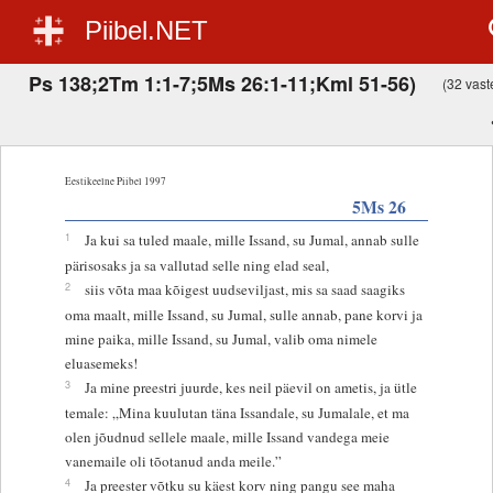
Piibel.NET
Ps 138;2Tm 1:1-7;5Ms 26:1-11;Kml 51-56)
(32 vaste
Eestikeelne Piibel 1997
5Ms 26
1
Ja kui sa tuled maale, mille Issand, su Jumal, annab sulle
pärisosaks ja sa vallutad selle ning elad seal,
2
siis võta maa kõigest uudseviljast, mis sa saad saagiks
oma maalt, mille Issand, su Jumal, sulle annab, pane korvi ja
mine paika, mille Issand, su Jumal, valib oma nimele
eluasemeks!
3
Ja mine preestri juurde, kes neil päevil on ametis, ja ütle
temale: „Mina kuulutan täna Issandale, su Jumalale, et ma
olen jõudnud sellele maale, mille Issand vandega meie
vanemaile oli tõotanud anda meile.”
4
Ja preester võtku su käest korv ning pangu see maha