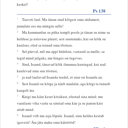
keskel!
Ps 138
1
Taaveti laul. Ma tänan sind kõigest oma südamest,
jumalate ees ma mängin sulle!
2
Ma kummardan su püha templi poole ja tänan su nime su
helduse ja ustavuse pärast; sest suuremaks, kui on kõik su
kuulsus, oled sa teinud oma tõotuse.
3
Sel päeval, mil ma appi hüüdsin, vastasid sa mulle; sa
tegid mind julgeks, mu hinges on tugevus.
4
Sind, Issand, tänavad kõik ilmamaa kuningad, kui nad
kuulevad sinu suu tõotusi,
5
ja nad laulavad Issanda teedel, et suur on Issanda au.
6
Sest Issand on kõrge ja näeb madalat, aga kõrgi ta tunneb
kaugelt ära.
7
Kuigi ma käin keset kitsikust, elustad sina mind; mu
vaenlaste viha vastu sa sirutad oma käe ja su parem käsi
aitab mind.
8
Issand viib mu asja lõpule. Issand, sinu heldus kestab
igavesti! Ära jäta maha oma kätetööd!