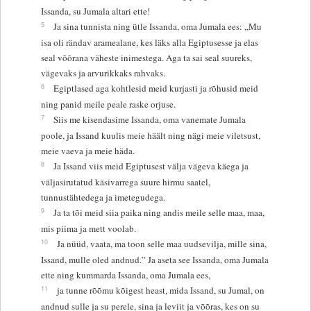
Issanda, su Jumala altari ette!
5
Ja sina tunnista ning ütle Issanda, oma Jumala ees: „Mu
isa oli rändav aramealane, kes läks alla Egiptusesse ja elas
seal võõrana väheste inimestega. Aga ta sai seal suureks,
vägevaks ja arvurikkaks rahvaks.
6
Egiptlased aga kohtlesid meid kurjasti ja rõhusid meid
ning panid meile peale raske orjuse.
7
Siis me kisendasime Issanda, oma vanemate Jumala
poole, ja Issand kuulis meie häält ning nägi meie viletsust,
meie vaeva ja meie häda.
8
Ja Issand viis meid Egiptusest välja vägeva käega ja
väljasirutatud käsivarrega suure hirmu saatel,
tunnustähtedega ja imetegudega.
9
Ja ta tõi meid siia paika ning andis meile selle maa, maa,
mis piima ja mett voolab.
10
Ja nüüd, vaata, ma toon selle maa uudsevilja, mille sina,
Issand, mulle oled andnud.” Ja aseta see Issanda, oma Jumala
ette ning kummarda Issanda, oma Jumala ees,
11
ja tunne rõõmu kõigest heast, mida Issand, su Jumal, on
andnud sulle ja su perele, sina ja leviit ja võõras, kes on su