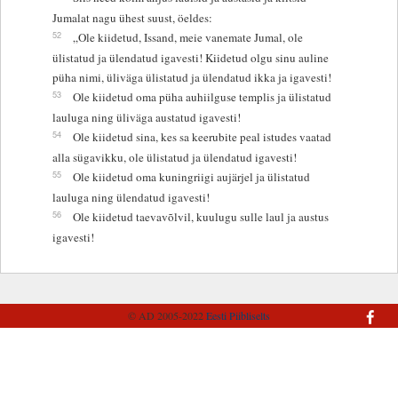
Jumalat nagu ühest suust, öeldes:
52
„Ole kiidetud, Issand, meie vanemate Jumal, ole
ülistatud ja ülendatud igavesti! Kiidetud olgu sinu auline
püha nimi, üliväga ülistatud ja ülendatud ikka ja igavesti!
53
Ole kiidetud oma püha auhiilguse templis ja ülistatud
lauluga ning üliväga austatud igavesti!
54
Ole kiidetud sina, kes sa keerubite peal istudes vaatad
alla sügavikku, ole ülistatud ja ülendatud igavesti!
55
Ole kiidetud oma kuningriigi aujärjel ja ülistatud
lauluga ning ülendatud igavesti!
56
Ole kiidetud taevavõlvil, kuulugu sulle laul ja austus
igavesti!
© AD 2005-2022
Eesti Piibliselts