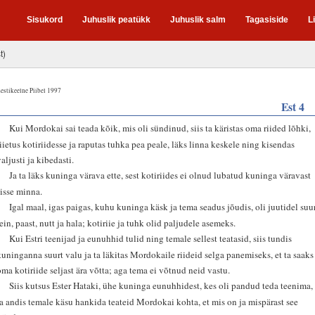
Sisukord
Juhuslik peatükk
Juhuslik salm
Tagasiside
L
t)
estikeelne Piibel 1997
Est 4
1
Kui Mordokai sai teada kõik, mis oli sündinud, siis ta käristas oma riided lõhki,
riietus kotiriidesse ja raputas tuhka pea peale, läks linna keskele ning kisendas
valjusti ja kibedasti.
2
Ja ta läks kuninga värava ette, sest kotiriides ei olnud lubatud kuninga väravast
sisse minna.
3
Igal maal, igas paigas, kuhu kuninga käsk ja tema seadus jõudis, oli juutidel suu
lein, paast, nutt ja hala; kotiriie ja tuhk olid paljudele asemeks.
4
Kui Estri teenijad ja eunuhhid tulid ning temale sellest teatasid, siis tundis
kuninganna suurt valu ja ta läkitas Mordokaile riideid selga panemiseks, et ta saaks
oma kotiriide seljast ära võtta; aga tema ei võtnud neid vastu.
5
Siis kutsus Ester Hataki, ühe kuninga eunuhhidest, kes oli pandud teda teenima,
ja andis temale käsu hankida teateid Mordokai kohta, et mis on ja mispärast see