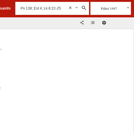
Piibel 1997
isainfo
r