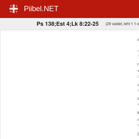
Piibel.NET
Ps 138;Est 4;Lk 8:22-25
(29 vastet, leht 1 1-s
E