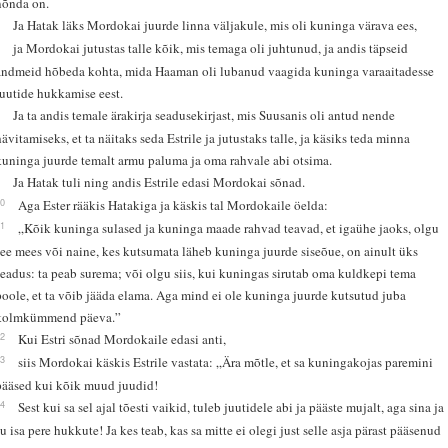
nõnda on.
6
Ja Hatak läks Mordokai juurde linna väljakule, mis oli kuninga värava ees,
7
ja Mordokai jutustas talle kõik, mis temaga oli juhtunud, ja andis täpseid
andmeid hõbeda kohta, mida Haaman oli lubanud vaagida kuninga varaaitadesse
juutide hukkamise eest.
8
Ja ta andis temale ärakirja seadusekirjast, mis Suusanis oli antud nende
hävitamiseks, et ta näitaks seda Estrile ja jutustaks talle, ja käsiks teda minna
kuninga juurde temalt armu paluma ja oma rahvale abi otsima.
9
Ja Hatak tuli ning andis Estrile edasi Mordokai sõnad.
10
Aga Ester rääkis Hatakiga ja käskis tal Mordokaile öelda:
11
„Kõik kuninga sulased ja kuninga maade rahvad teavad, et igaühe jaoks, olgu
see mees või naine, kes kutsumata läheb kuninga juurde siseõue, on ainult üks
seadus: ta peab surema; või olgu siis, kui kuningas sirutab oma kuldkepi tema
poole, et ta võib jääda elama. Aga mind ei ole kuninga juurde kutsutud juba
kolmkümmend päeva.”
12
Kui Estri sõnad Mordokaile edasi anti,
13
siis Mordokai käskis Estrile vastata: „Ära mõtle, et sa kuningakojas paremini
pääsed kui kõik muud juudid!
14
Sest kui sa sel ajal tõesti vaikid, tuleb juutidele abi ja pääste mujalt, aga sina ja
su isa pere hukkute! Ja kes teab, kas sa mitte ei olegi just selle asja pärast pääsenud