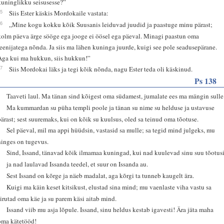
kuninglikku seisusesse?”
15
Siis Ester käskis Mordokaile vastata:
16
„Mine kogu kokku kõik Suusanis leiduvad juudid ja paastuge minu pärast;
kolm päeva ärge sööge ega jooge ei öösel ega päeval. Minagi paastun oma
teenijatega nõnda. Ja siis ma lähen kuninga juurde, kuigi see pole seadusepärane.
Aga kui ma hukkun, siis hukkun!”
17
Siis Mordokai läks ja tegi kõik nõnda, nagu Ester teda oli käskinud.
Ps 138
1
Taaveti laul. Ma tänan sind kõigest oma südamest, jumalate ees ma mängin sulle
2
Ma kummardan su püha templi poole ja tänan su nime su helduse ja ustavuse
pärast; sest suuremaks, kui on kõik su kuulsus, oled sa teinud oma tõotuse.
3
Sel päeval, mil ma appi hüüdsin, vastasid sa mulle; sa tegid mind julgeks, mu
hinges on tugevus.
4
Sind, Issand, tänavad kõik ilmamaa kuningad, kui nad kuulevad sinu suu tõotusi
5
ja nad laulavad Issanda teedel, et suur on Issanda au.
6
Sest Issand on kõrge ja näeb madalat, aga kõrgi ta tunneb kaugelt ära.
7
Kuigi ma käin keset kitsikust, elustad sina mind; mu vaenlaste viha vastu sa
sirutad oma käe ja su parem käsi aitab mind.
8
Issand viib mu asja lõpule. Issand, sinu heldus kestab igavesti! Ära jäta maha
oma kätetööd!