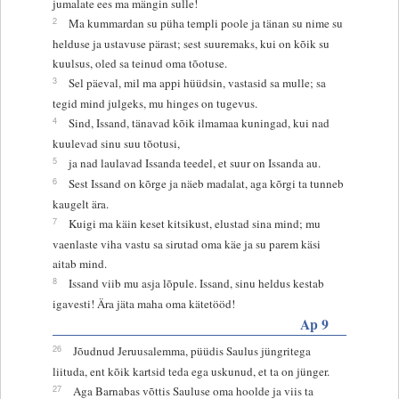
jumalate ees ma mängin sulle!
2
Ma kummardan su püha templi poole ja tänan su nime su
helduse ja ustavuse pärast; sest suuremaks, kui on kõik su
kuulsus, oled sa teinud oma tõotuse.
3
Sel päeval, mil ma appi hüüdsin, vastasid sa mulle; sa
tegid mind julgeks, mu hinges on tugevus.
4
Sind, Issand, tänavad kõik ilmamaa kuningad, kui nad
kuulevad sinu suu tõotusi,
5
ja nad laulavad Issanda teedel, et suur on Issanda au.
6
Sest Issand on kõrge ja näeb madalat, aga kõrgi ta tunneb
kaugelt ära.
7
Kuigi ma käin keset kitsikust, elustad sina mind; mu
vaenlaste viha vastu sa sirutad oma käe ja su parem käsi
aitab mind.
8
Issand viib mu asja lõpule. Issand, sinu heldus kestab
igavesti! Ära jäta maha oma kätetööd!
Ap 9
26
Jõudnud Jeruusalemma, püüdis Saulus jüngritega
liituda, ent kõik kartsid teda ega uskunud, et ta on jünger.
27
Aga Barnabas võttis Sauluse oma hoolde ja viis ta