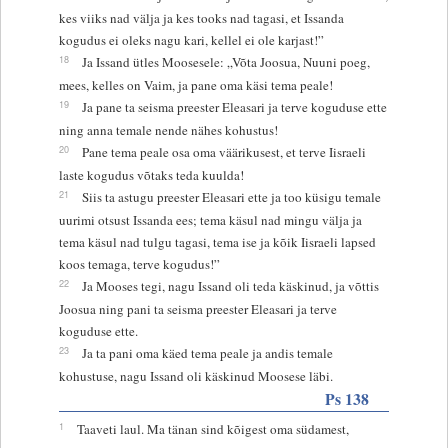
kes viiks nad välja ja kes tooks nad tagasi, et Issanda
kogudus ei oleks nagu kari, kellel ei ole karjast!”
18
Ja Issand ütles Moosesele: „Võta Joosua, Nuuni poeg,
mees, kelles on Vaim, ja pane oma käsi tema peale!
19
Ja pane ta seisma preester Eleasari ja terve koguduse ette
ning anna temale nende nähes kohustus!
20
Pane tema peale osa oma väärikusest, et terve Iisraeli
laste kogudus võtaks teda kuulda!
21
Siis ta astugu preester Eleasari ette ja too küsigu temale
uurimi otsust Issanda ees; tema käsul nad mingu välja ja
tema käsul nad tulgu tagasi, tema ise ja kõik Iisraeli lapsed
koos temaga, terve kogudus!”
22
Ja Mooses tegi, nagu Issand oli teda käskinud, ja võttis
Joosua ning pani ta seisma preester Eleasari ja terve
koguduse ette.
23
Ja ta pani oma käed tema peale ja andis temale
kohustuse, nagu Issand oli käskinud Moosese läbi.
Ps 138
1
Taaveti laul. Ma tänan sind kõigest oma südamest,