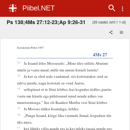
Piibel.NET
Ps 138;4Ms 27:12-23;Ap 9:26-31
(26 vastet, leht 1 1-st)
Eestikeelne Piibel 1997
4Ms 27
12
Ja Issand ütles Moosesele: „Mine üles sellele Abarimi
mäele ja vaata maad, mille ma annan Iisraeli lastele!
13
Ja kui sa oled seda vaadanud, siis koristatakse sind su
rahva juurde, nagu koristati su vend Aaron,
14
sellepärast et te Siini kõrbes, kui kogudus riidles, panite
vastu mu käsule ega pühitsenud mind nende nähes vee
muretsemisega.” See oli Kaadesi Meriba vesi Siini kõrbes.
15
Ja Mooses rääkis Issandaga, öeldes:
16
„Pangu Issand, kõige liha vaimude Jumal, koguduse üle
üks mees,
17
kes läheks välja nende ees ja kes tuleks tagasi nende ees,