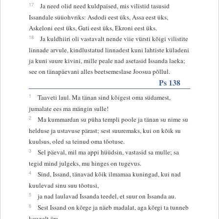
17
Ja need olid need kuldpaised, mis vilistid tasusid
Issandale süüohvriks: Asdodi eest üks, Assa eest üks,
Askeloni eest üks, Gati eest üks, Ekroni eest üks.
18
Ja kuldhiiri oli vastavalt nende viie vürsti kõigi vilistite
linnade arvule, kindlustatud linnadest kuni lahtiste küladeni
ja kuni suure kivini, mille peale nad asetasid Issanda laeka;
see on tänapäevani alles beetsemeslase Joosua põllul.
Ps 138
1
Taaveti laul. Ma tänan sind kõigest oma südamest,
jumalate ees ma mängin sulle!
2
Ma kummardan su püha templi poole ja tänan su nime su
helduse ja ustavuse pärast; sest suuremaks, kui on kõik su
kuulsus, oled sa teinud oma tõotuse.
3
Sel päeval, mil ma appi hüüdsin, vastasid sa mulle; sa
tegid mind julgeks, mu hinges on tugevus.
4
Sind, Issand, tänavad kõik ilmamaa kuningad, kui nad
kuulevad sinu suu tõotusi,
5
ja nad laulavad Issanda teedel, et suur on Issanda au.
6
Sest Issand on kõrge ja näeb madalat, aga kõrgi ta tunneb
kaugelt ära.