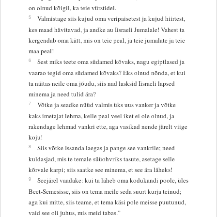
on olnud kõigil, ka teie vürstidel.
5
Valmistage siis kujud oma veripaisetest ja kujud hiirtest,
kes maad hävitavad, ja andke au Iisraeli Jumalale! Vahest ta
kergendab oma kätt, mis on teie peal, ja teie jumalate ja teie
maa peal!
6
Sest miks teete oma südamed kõvaks, nagu egiptlased ja
vaarao tegid oma südamed kõvaks? Eks olnud nõnda, et kui
ta näitas neile oma jõudu, siis nad lasksid Iisraeli lapsed
minema ja need tulid ära?
7
Võtke ja seadke nüüd valmis üks uus vanker ja võtke
kaks imetajat lehma, kelle peal veel iket ei ole olnud, ja
rakendage lehmad vankri ette, aga vasikad nende järelt viige
koju!
8
Siis võtke Issanda laegas ja pange see vankrile; need
kuldasjad, mis te temale süüohvriks tasute, asetage selle
kõrvale karpi; siis saatke see minema, et see ära läheks!
9
Seejärel vaadake: kui ta läheb oma kodukandi poole, üles
Beet-Semesisse, siis on tema meile seda suurt kurja teinud;
aga kui mitte, siis teame, et tema käsi pole meisse puutunud,
vaid see oli juhus, mis meid tabas.”