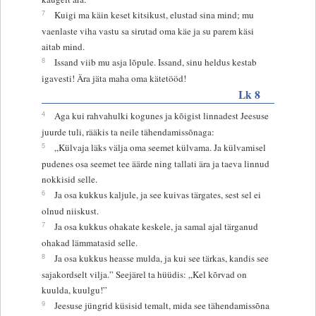
7
Kuigi ma käin keset kitsikust, elustad sina mind; mu
vaenlaste viha vastu sa sirutad oma käe ja su parem käsi
aitab mind.
8
Issand viib mu asja lõpule. Issand, sinu heldus kestab
igavesti! Ära jäta maha oma kätetööd!
Lk 8
4
Aga kui rahvahulki kogunes ja kõigist linnadest Jeesuse
juurde tuli, rääkis ta neile tähendamissõnaga:
5
„Külvaja läks välja oma seemet külvama. Ja külvamisel
pudenes osa seemet tee äärde ning tallati ära ja taeva linnud
nokkisid selle.
6
Ja osa kukkus kaljule, ja see kuivas tärgates, sest sel ei
olnud niiskust.
7
Ja osa kukkus ohakate keskele, ja samal ajal tärganud
ohakad lämmatasid selle.
8
Ja osa kukkus heasse mulda, ja kui see tärkas, kandis see
sajakordselt vilja.” Seejärel ta hüüdis: „Kel kõrvad on
kuulda, kuulgu!”
9
Jeesuse jüngrid küsisid temalt, mida see tähendamissõna