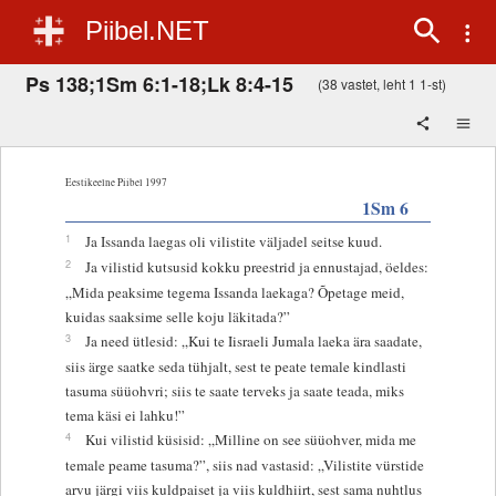
Piibel.NET
Ps 138;1Sm 6:1-18;Lk 8:4-15
(38 vastet, leht 1 1-st)
Eestikeelne Piibel 1997
1Sm 6
1
Ja Issanda laegas oli vilistite väljadel seitse kuud.
2
Ja vilistid kutsusid kokku preestrid ja ennustajad, öeldes:
„Mida peaksime tegema Issanda laekaga? Õpetage meid,
kuidas saaksime selle koju läkitada?”
3
Ja need ütlesid: „Kui te Iisraeli Jumala laeka ära saadate,
siis ärge saatke seda tühjalt, sest te peate temale kindlasti
tasuma süüohvri; siis te saate terveks ja saate teada, miks
tema käsi ei lahku!”
4
Kui vilistid küsisid: „Milline on see süüohver, mida me
temale peame tasuma?”, siis nad vastasid: „Vilistite vürstide
arvu järgi viis kuldpaiset ja viis kuldhiirt, sest sama nuhtlus