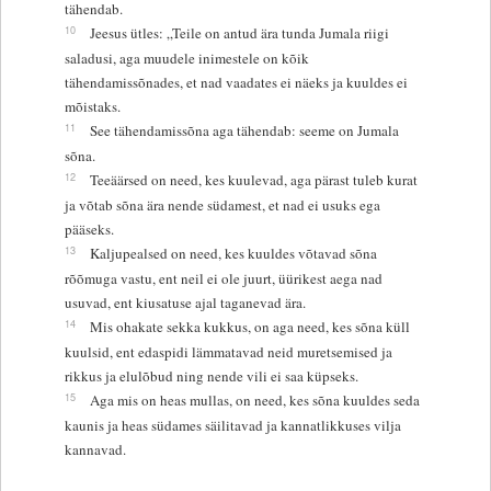
tähendab.
10
Jeesus ütles: „Teile on antud ära tunda Jumala riigi
saladusi, aga muudele inimestele on kõik
tähendamissõnades, et nad vaadates ei näeks ja kuuldes ei
mõistaks.
11
See tähendamissõna aga tähendab: seeme on Jumala
sõna.
12
Teeäärsed on need, kes kuulevad, aga pärast tuleb kurat
ja võtab sõna ära nende südamest, et nad ei usuks ega
pääseks.
13
Kaljupealsed on need, kes kuuldes võtavad sõna
rõõmuga vastu, ent neil ei ole juurt, üürikest aega nad
usuvad, ent kiusatuse ajal taganevad ära.
14
Mis ohakate sekka kukkus, on aga need, kes sõna küll
kuulsid, ent edaspidi lämmatavad neid muretsemised ja
rikkus ja elulõbud ning nende vili ei saa küpseks.
15
Aga mis on heas mullas, on need, kes sõna kuuldes seda
kaunis ja heas südames säilitavad ja kannatlikkuses vilja
kannavad.