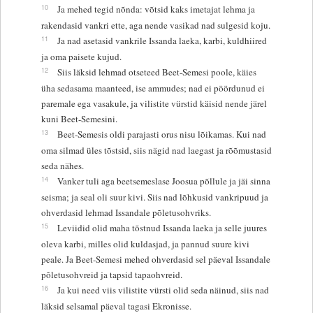
10
Ja mehed tegid nõnda: võtsid kaks imetajat lehma ja
rakendasid vankri ette, aga nende vasikad nad sulgesid koju.
11
Ja nad asetasid vankrile Issanda laeka, karbi, kuldhiired
ja oma paisete kujud.
12
Siis läksid lehmad otseteed Beet-Semesi poole, käies
üha sedasama maanteed, ise ammudes; nad ei pöördunud ei
paremale ega vasakule, ja vilistite vürstid käisid nende järel
kuni Beet-Semesini.
13
Beet-Semesis oldi parajasti orus nisu lõikamas. Kui nad
oma silmad üles tõstsid, siis nägid nad laegast ja rõõmustasid
seda nähes.
14
Vanker tuli aga beetsemeslase Joosua põllule ja jäi sinna
seisma; ja seal oli suur kivi. Siis nad lõhkusid vankripuud ja
ohverdasid lehmad Issandale põletusohvriks.
15
Leviidid olid maha tõstnud Issanda laeka ja selle juures
oleva karbi, milles olid kuldasjad, ja pannud suure kivi
peale. Ja Beet-Semesi mehed ohverdasid sel päeval Issandale
põletusohvreid ja tapsid tapaohvreid.
16
Ja kui need viis vilistite vürsti olid seda näinud, siis nad
läksid selsamal päeval tagasi Ekronisse.