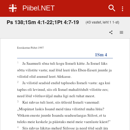
Piibel.NET
Ps 138;1Sm 4:1-22;1Pt 4:7-19
(43 vastet, leht 1 1-st)
Eestikeelne Piibel 1997
1Sm 4
1
Ja Saamueli sõna tuli kogu Iisraeli kätte. Ja Iisrael läks
sõtta vilistite vastu; nad lõid leeri üles Eben-Eeseri juurde ja
vilistid olid asunud leeri Afekasse.
2
Ja vilistid seadsid endid tapluseks Iisraeli vastu: aga kui
taplus oli levinud, siis oli Iisrael mahalöödult vilistite ees;
need lõid võitlusväljal maha ligi neli tuhat meest.
3
Kui rahvas tuli leeri, siis ütlesid Iisraeli vanemad:
„Mispärast laskis Issand meid täna vilistitel maha lüüa?
Võtkem eneste juurde Issanda seaduselaegas Siilost, et ta
tuleks meie keskele ja päästaks meid meie vaenlaste käest!”
4
Siis rahvas läkitas mehed Siilosse ja need tõid sealt ära