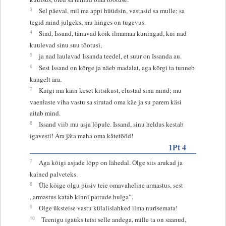
3
Sel päeval, mil ma appi hüüdsin, vastasid sa mulle; sa
tegid mind julgeks, mu hinges on tugevus.
4
Sind, Issand, tänavad kõik ilmamaa kuningad, kui nad
kuulevad sinu suu tõotusi,
5
ja nad laulavad Issanda teedel, et suur on Issanda au.
6
Sest Issand on kõrge ja näeb madalat, aga kõrgi ta tunneb
kaugelt ära.
7
Kuigi ma käin keset kitsikust, elustad sina mind; mu
vaenlaste viha vastu sa sirutad oma käe ja su parem käsi
aitab mind.
8
Issand viib mu asja lõpule. Issand, sinu heldus kestab
igavesti! Ära jäta maha oma kätetööd!
1Pt 4
7
Aga kõigi asjade lõpp on lähedal. Olge siis arukad ja
kained palveteks.
8
Üle kõige olgu püsiv teie omavaheline armastus, sest
„armastus katab kinni pattude hulga”.
9
Olge üksteise vastu külalislahked ilma nurisemata!
10
Teenigu igaüks teisi selle andega, mille ta on saanud,