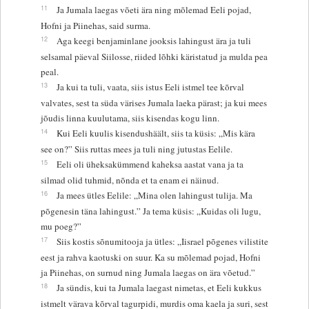
11
Ja Jumala laegas võeti ära ning mõlemad Eeli pojad,
Hofni ja Piinehas, said surma.
12
Aga keegi benjaminlane jooksis lahingust ära ja tuli
selsamal päeval Siilosse, riided lõhki käristatud ja mulda pea
peal.
13
Ja kui ta tuli, vaata, siis istus Eeli istmel tee kõrval
valvates, sest ta süda värises Jumala laeka pärast; ja kui mees
jõudis linna kuulutama, siis kisendas kogu linn.
14
Kui Eeli kuulis kisendushäält, siis ta küsis: „Mis kära
see on?” Siis ruttas mees ja tuli ning jutustas Eelile.
15
Eeli oli üheksakümmend kaheksa aastat vana ja ta
silmad olid tuhmid, nõnda et ta enam ei näinud.
16
Ja mees ütles Eelile: „Mina olen lahingust tulija. Ma
põgenesin täna lahingust.” Ja tema küsis: „Kuidas oli lugu,
mu poeg?”
17
Siis kostis sõnumitooja ja ütles: „Iisrael põgenes vilistite
eest ja rahva kaotuski on suur. Ka su mõlemad pojad, Hofni
ja Piinehas, on surnud ning Jumala laegas on ära võetud.”
18
Ja sündis, kui ta Jumala laegast nimetas, et Eeli kukkus
istmelt värava kõrval tagurpidi, murdis oma kaela ja suri, sest