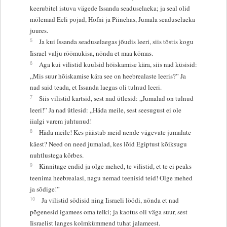
keerubitel istuva vägede Issanda seaduselaeka; ja seal olid
mõlemad Eeli pojad, Hofni ja Piinehas, Jumala seaduselaeka
juures.
5
Ja kui Issanda seaduselaegas jõudis leeri, siis tõstis kogu
Iisrael valju rõõmukisa, nõnda et maa kõmas.
6
Aga kui vilistid kuulsid hõiskamise kära, siis nad küsisid:
„Mis suur hõiskamise kära see on heebrealaste leeris?” Ja
nad said teada, et Issanda laegas oli tulnud leeri.
7
Siis vilistid kartsid, sest nad ütlesid: „Jumalad on tulnud
leeri!” Ja nad ütlesid: „Häda meile, sest seesugust ei ole
iialgi varem juhtunud!
8
Häda meile! Kes päästab meid nende vägevate jumalate
käest? Need on need jumalad, kes lõid Egiptust kõiksugu
nuhtlustega kõrbes.
9
Kinnitage endid ja olge mehed, te vilistid, et te ei peaks
teenima heebrealasi, nagu nemad teenisid teid! Olge mehed
ja sõdige!”
10
Ja vilistid sõdisid ning Iisraeli löödi, nõnda et nad
põgenesid igamees oma telki; ja kaotus oli väga suur, sest
Iisraelist langes kolmkümmend tuhat jalameest.