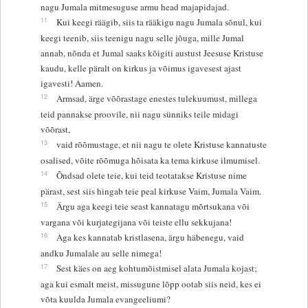
nagu Jumala mitmesuguse armu head majapidajad.
11
Kui keegi räägib, siis ta rääkigu nagu Jumala sõnul, kui
keegi teenib, siis teenigu nagu selle jõuga, mille Jumal
annab, nõnda et Jumal saaks kõigiti austust Jeesuse Kristuse
kaudu, kelle päralt on kirkus ja võimus igavesest ajast
igavesti! Aamen.
12
Armsad, ärge võõrastage enestes tulekuumust, millega
teid pannakse proovile, nii nagu sünniks teile midagi
võõrast,
13
vaid rõõmustage, et nii nagu te olete Kristuse kannatuste
osalised, võite rõõmuga hõisata ka tema kirkuse ilmumisel.
14
Õndsad olete teie, kui teid teotatakse Kristuse nime
pärast, sest siis hingab teie peal kirkuse Vaim, Jumala Vaim.
15
Ärgu aga keegi teie seast kannatagu mõrtsukana või
vargana või kurjategijana või teiste ellu sekkujana!
16
Aga kes kannatab kristlasena, ärgu häbenegu, vaid
andku Jumalale au selle nimega!
17
Sest käes on aeg kohtumõistmisel alata Jumala kojast;
aga kui esmalt meist, missugune lõpp ootab siis neid, kes ei
võta kuulda Jumala evangeeliumi?