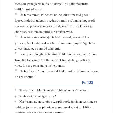
mees oli vana ja raske; ta oli Iisraelile kohut mõistnud
nelikümmend aastat.
19
Ja tema minia, Piinehasi naine, oli viimaseid päevi
lapseootel; kui ta kuulis seda sõnumit, et Jumala laegas oli
ära võetud ja ta äi ja mees surnud, siis ta varises kokku ja
sünnitas, sest temale tulid sünnitusvaevad.
20
Ja otse ta suremise ajal ütlesid naised, kes seisid ta
juures: „Ära karda, sest sa oled sünnitanud poja!” Aga tema
ei vastanud ega pannud tähelegi,
21
vaid pani poeglapsele nimeks Iikabod, et öelda: „Au on
Iisraelist lahkunud”, sellepärast et Jumala laegas oli ära
võetud, ning oma äia ja mehe pärast.
22
Ja ta ütles: „Au on Iisraelist lahkunud, sest Jumala laegas
on ära võetud.”
Ps 138
1
Taaveti laul. Ma tänan sind kõigest oma südamest,
jumalate ees ma mängin sulle!
2
Ma kummardan su püha templi poole ja tänan su nime su
helduse ja ustavuse pärast; sest suuremaks, kui on kõik su
kuulsus, oled sa teinud oma tõotuse.