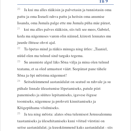
Tn 9
20
Ja kui ma alles rääkisin ja palvetasin ja tunnistasin oma
pattu ja oma Iisraeli rahva pattu ja heitsin oma anumise
Issanda, oma Jumala palge ette mu Jumala püha mäe pärast,
21
kui ma alles palves rääkisin, siis tuli see mees, Gabriel,
keda ma nägemuses varem olin näinud, kiiresti lennates mu
juurde õhtuse ohvri ajal.
22
Ta õpetas mind ja rääkis minuga ning ütles: „Taaniel,
nüüd olen ma tulnud sind targaks tegema.
23
Su anumiste algul läks Sõna välja ja mina olen tulnud
teatama, et sa oled armastust väärt. Seepärast pane tähele
Sõna ja õpi mõistma nägemust!
24
Seitsekümmend aastanädalat on seatud su rahvale ja su
pühale linnale üleastumise lõpetamiseks, patule piiri
panemiseks ja süüteo lepitamiseks, igavese õiguse
toomiseks, nägemuse ja prohveti kinnitamiseks ja
Kõigepühama võidmiseks.
25
Ja tea ning mõista: alates sõna tulemisest Jeruusalemma
taastamiseks ja ülesehitamiseks kuni võitud vürstini on
seitse aastanädalat; ja kuuskümmend kaks aastanädalat - siis