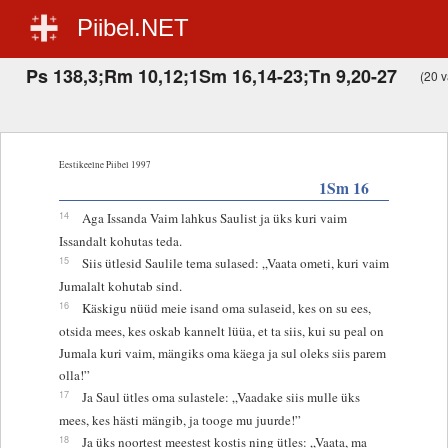
Piibel.NET
Ps 138,3;Rm 10,12;1Sm 16,14-23;Tn 9,20-27
(20 v
Eestikeelne Piibel 1997
1Sm 16
14
Aga Issanda Vaim lahkus Saulist ja üks kuri vaim
Issandalt kohutas teda.
15
Siis ütlesid Saulile tema sulased: „Vaata ometi, kuri vaim
Jumalalt kohutab sind.
16
Käskigu nüüd meie isand oma sulaseid, kes on su ees,
otsida mees, kes oskab kannelt lüüa, et ta siis, kui su peal on
Jumala kuri vaim, mängiks oma käega ja sul oleks siis parem
olla!”
17
Ja Saul ütles oma sulastele: „Vaadake siis mulle üks
mees, kes hästi mängib, ja tooge mu juurde!”
18
Ja üks noortest meestest kostis ning ütles: „Vaata, ma