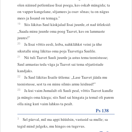
olen näinud petlemlase Iisai poega, kes oskab mängida; ta
on vapper kangelane, sõjamees ja osav sõnas; ta on nägus
mees ja Issand on temaga.”
19
Siis läkitas Saul käskjalad Iisai juurde, et nad ütleksid:
„Saada minu juurde oma poeg Taavet, kes on lammaste
juures!”
20
Ja Iisai võttis eesli, leiba, nahklähkri veini ja ühe
sikutalle ning läkitas oma poja Taavetiga Saulile.
21
Nii tuli Taavet Sauli juurde ja astus tema teenistusse;
Saul armastas teda väga ja Taavet sai tema sõjariistade
kandjaks.
22
Ja Saul läkitas Iisaile ütlema: „Lase Taavet jääda mu
teenistusse, sest ta on minu silmis armu leidnud!”
23
Ja kui vaim Jumalalt oli Sauli peal, võttis Taavet kandle
ja mängis oma käega; siis Saul sai hingata ja temal oli parem
olla ning kuri vaim lahkus ta pealt.
Ps 138
3
Sel päeval, mil ma appi hüüdsin, vastasid sa mulle; sa
tegid mind julgeks, mu hinges on tugevus.