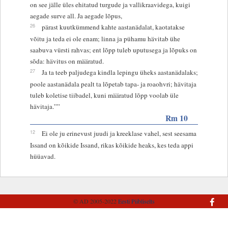
on see jälle üles ehitatud turgude ja vallikraavidega, kuigi
aegade surve all. Ja aegade lõpus,
26
pärast kuutkümmend kahte aastanädalat, kaotatakse
võitu ja teda ei ole enam; linna ja pühamu hävitab ühe
saabuva vürsti rahvas; ent lõpp tuleb uputusega ja lõpuks on
sõda: hävitus on määratud.
27
Ja ta teeb paljudega kindla lepingu üheks aastanädalaks;
poole aastanädala pealt ta lõpetab tapa- ja roaohvri; hävitaja
tuleb koletise tiibadel, kuni määratud lõpp voolab üle
hävitaja.””
Rm 10
12
Ei ole ju erinevust juudi ja kreeklase vahel, sest seesama
Issand on kõikide Issand, rikas kõikide heaks, kes teda appi
hüüavad.
© AD 2005-2022
Eesti Piibliselts