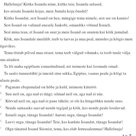
1
Halleluuja! Kiitke Issanda nime, kiitke teie, Issanda sulased,
2
kes seisate Issanda kojas, meie Jumala koja õuedel!
3
Kiitke Issandat, sest Issand on hea; mängige tema nimele, sest see on kaunis!
4
Sest Issand on valinud enesele Jaakobi, omandiks võtnud Iisraeli.
5
Sest mina tean, et Issand on suur ja meie Issand on suurem kui kõik jumalad.
6
Kõik, mis Issandale meeldib, teeb ta taevas ja maa peal, meredes ja kõigis mere
sügavikes.
7
Tema tõstab pilved maa otsast; tema teeb välgud vihmaks, ta toob tuule välja
oma aitadest.
8
Ta lõi maha egiptlaste esmasündinud, nii inimeste kui loomade omad.
9
Ta saatis tunnustähti ja imesid sinu sekka, Egiptus, vaarao peale ja kõigi ta
sulaste peale.
15
Paganate ebajumalad on hõbe ja kuld, inimeste kätetöö.
16
Suu neil on, aga nad ei räägi; silmad neil on, aga nad ei näe.
17
Kõrvad neil on, aga nad ei pane tähele; ei ole ka hingeõhku nende suus.
18
Nende sarnaseks saavad nende tegijad ja kõik, kes nende peale loodavad.
19
Iisraeli sugu, tänage Issandat! Aaroni sugu, tänage Issandat!
20
Leevi sugu, tänage Issandat! Teie, kes kardate Issandat, tänage Issandat!
21
Olgu tänatud Issand Siionist, tema, kes elab Jeruusalemmas! Halleluuja!
Ap 7