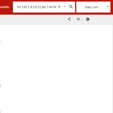
Piibel 1997
isainfo
!