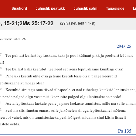
Sisukord
Juhuslik peatükk
Juhuslik salm
Tagasiside
L
9, 15-21;2Ms 25:17-22
(29 vastet, leht 1 1-st)
estikeelne Piibel 1997
2Ms 25
17
Tee puhtast kullast lepituskaas, kaks ja pool küünart pikk ja poolteist küünart
ai!
18
Tee kullast kaks keerubit; tee need sepisena lepituskaane kumbagi otsa!
19
Pane üks keerub ühte otsa ja teine keerub teise otsa; pange keerubid
lepituskaane kumbagi otsa!
20
Keerubid sirutagu oma tiivad ülespoole, et nad tiibadega kataksid lepituskaant,
ja nende palged olgu vastamisi; keerubite palged olgu lepituskaane poole!
21
Aseta lepituskaas laekale peale ja pane laekasse tunnistus, mille ma sulle annan
22
Seal ma siis ilmutan ennast sulle ja kõnelen sinuga lepituskaanel mõlema
keerubi vahel, mis on tunnistuslaeka peal, kõigest, mida ma sind käsin Iisraeli
lastele öelda.
Ps 135