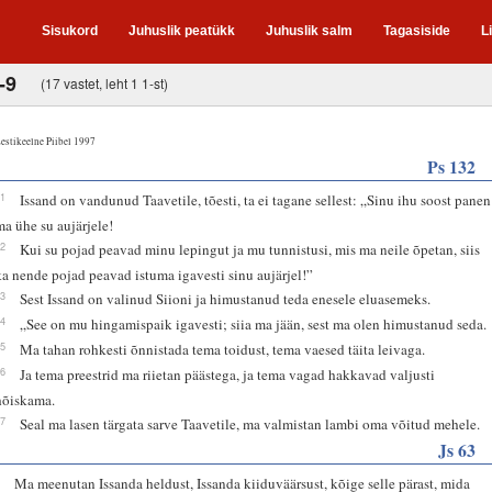
Sisukord
Juhuslik peatükk
Juhuslik salm
Tagasiside
L
-9
(17 vastet, leht 1 1-st)
estikeelne Piibel 1997
Ps 132
11
Issand on vandunud Taavetile, tõesti, ta ei tagane sellest: „Sinu ihu soost panen
ma ühe su aujärjele!
12
Kui su pojad peavad minu lepingut ja mu tunnistusi, mis ma neile õpetan, siis
ka nende pojad peavad istuma igavesti sinu aujärjel!”
13
Sest Issand on valinud Siioni ja himustanud teda enesele eluasemeks.
14
„See on mu hingamispaik igavesti; siia ma jään, sest ma olen himustanud seda.
15
Ma tahan rohkesti õnnistada tema toidust, tema vaesed täita leivaga.
16
Ja tema preestrid ma riietan päästega, ja tema vagad hakkavad valjusti
hõiskama.
17
Seal ma lasen tärgata sarve Taavetile, ma valmistan lambi oma võitud mehele.
Js 63
7
Ma meenutan Issanda heldust, Issanda kiiduväärsust, kõige selle pärast, mida