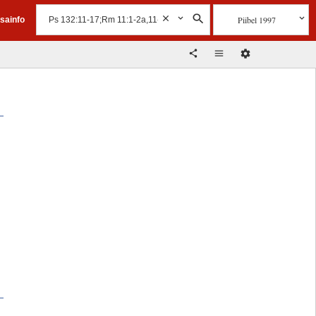
Piibel 1997
isainfo