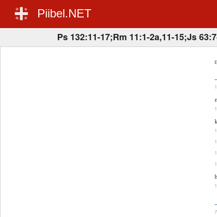
Piibel.NET
Ps 132:11-17;Rm 11:1-2a,11-15;Js 63:7
E