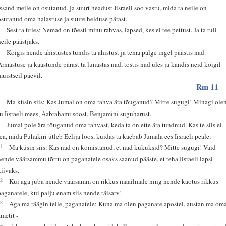
Issand meile on osutanud, ja suurt headust Iisraeli soo vastu, mida ta neile on
osutanud oma halastuse ja suure helduse pärast.
8
Sest ta ütles: Nemad on tõesti minu rahvas, lapsed, kes ei tee pettust. Ja ta tuli
neile päästjaks.
9
Kõigis nende ahistustes tundis ta ahistust ja tema palge ingel päästis nad.
Armastuse ja kaastunde pärast ta lunastas nad, tõstis nad üles ja kandis neid kõigil
muistseil päevil.
Rm 11
1
Ma küsin siis: Kas Jumal on oma rahva ära tõuganud? Mitte sugugi! Minagi ole
ju Iisraeli mees, Aabrahami soost, Benjamini suguharust.
2
Jumal pole ära tõuganud oma rahvast, keda ta on ette ära tundnud. Kas te siis ei
tea, mida Pühakiri ütleb Eelija loos, kuidas ta kaebab Jumala ees Iisraeli peale:
11
Ma küsin siis: Kas nad on komistanud, et nad kukuksid? Mitte sugugi! Vaid
nende väärsammu tõttu on paganatele osaks saanud pääste, et teha Iisraeli lapsi
kiivaks.
12
Kui aga juba nende väärsamm on rikkus maailmale ning nende kaotus rikkus
paganatele, kui palju enam siis nende täisarv!
13
Aga ma räägin teile, paganatele: Kuna ma olen paganate apostel, austan ma om
ametit -
14