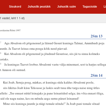
Sisukord
Juhuslik peatükk
Juhuslik salm
Tagasiside
L
1 vastet, leht 1 1-st)
estikeelne Piibel 1997
2Sm 13
37
Aga Absalom oli põgenenud ja läinud Gesuri kuninga Talmai, Ammihudi poja
juurde. Ja Taavet leinas oma poega kõik need päevad.
38
Kui Absalom oli põgenenud ja jõudnud Gesurisse, siis jäi ta sinna kolmeks
aastaks.
39
Ja kuningas Taavet loobus Absalomi vastu välja minemast, sest ta harjus sellega
et Amnon oli surnud.
2Sm 14
1
Kui Joab, Seruja poeg, märkas, et kuninga süda kaldus Absalomi poole,
2
siis läkitas Joab käsu Tekoasse ja laskis sealt tuua ühe targa naise ning ütles
sellele: „Tee ennast nüüd leinajaks ja pane leinariided selga; ära võia ennast õliga,
vaid ole nagu naine, kes on mõnda aega surnu pärast leinanud!
3
Mine siis kuninga juurde ja räägi temale nõnda!” Ja Joab pani temale sõnad