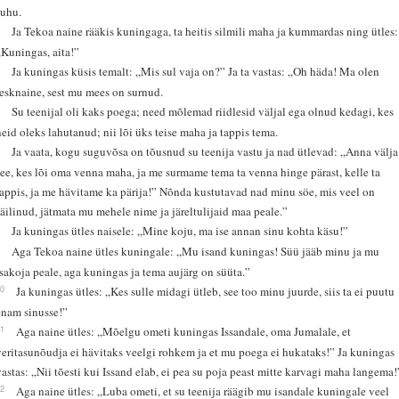
suhu.
4
Ja Tekoa naine rääkis kuningaga, ta heitis silmili maha ja kummardas ning ütles:
„Kuningas, aita!”
5
Ja kuningas küsis temalt: „Mis sul vaja on?” Ja ta vastas: „Oh häda! Ma olen
lesknaine, sest mu mees on surnud.
6
Su teenijal oli kaks poega; need mõlemad riidlesid väljal ega olnud kedagi, kes
neid oleks lahutanud; nii lõi üks teise maha ja tappis tema.
7
Ja vaata, kogu suguvõsa on tõusnud su teenija vastu ja nad ütlevad: „Anna välja
see, kes lõi oma venna maha, ja me surmame tema ta venna hinge pärast, kelle ta
tappis, ja me hävitame ka pärija!” Nõnda kustutavad nad minu söe, mis veel on
säilinud, jätmata mu mehele nime ja järeltulijaid maa peale.”
8
Ja kuningas ütles naisele: „Mine koju, ma ise annan sinu kohta käsu!”
9
Aga Tekoa naine ütles kuningale: „Mu isand kuningas! Süü jääb minu ja mu
isakoja peale, aga kuningas ja tema aujärg on süüta.”
10
Ja kuningas ütles: „Kes sulle midagi ütleb, see too minu juurde, siis ta ei puutu
enam sinusse!”
11
Aga naine ütles: „Mõelgu ometi kuningas Issandale, oma Jumalale, et
veritasunõudja ei hävitaks veelgi rohkem ja et mu poega ei hukataks!” Ja kuningas
vastas: „Nii tõesti kui Issand elab, ei pea su poja peast mitte karvagi maha langema!
12
Aga naine ütles: „Luba ometi, et su teenija räägib mu isandale kuningale veel