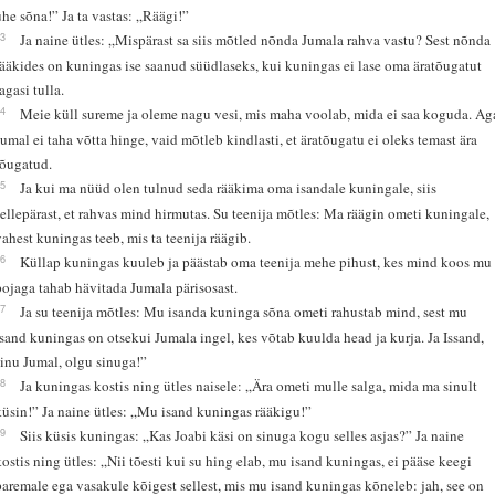
ühe sõna!” Ja ta vastas: „Räägi!”
13
Ja naine ütles: „Mispärast sa siis mõtled nõnda Jumala rahva vastu? Sest nõnda
rääkides on kuningas ise saanud süüdlaseks, kui kuningas ei lase oma äratõugatut
agasi tulla.
14
Meie küll sureme ja oleme nagu vesi, mis maha voolab, mida ei saa koguda. Ag
Jumal ei taha võtta hinge, vaid mõtleb kindlasti, et äratõugatu ei oleks temast ära
tõugatud.
15
Ja kui ma nüüd olen tulnud seda rääkima oma isandale kuningale, siis
sellepärast, et rahvas mind hirmutas. Su teenija mõtles: Ma räägin ometi kuningale,
vahest kuningas teeb, mis ta teenija räägib.
16
Küllap kuningas kuuleb ja päästab oma teenija mehe pihust, kes mind koos mu
pojaga tahab hävitada Jumala pärisosast.
17
Ja su teenija mõtles: Mu isanda kuninga sõna ometi rahustab mind, sest mu
isand kuningas on otsekui Jumala ingel, kes võtab kuulda head ja kurja. Ja Issand,
sinu Jumal, olgu sinuga!”
18
Ja kuningas kostis ning ütles naisele: „Ära ometi mulle salga, mida ma sinult
küsin!” Ja naine ütles: „Mu isand kuningas rääkigu!”
19
Siis küsis kuningas: „Kas Joabi käsi on sinuga kogu selles asjas?” Ja naine
kostis ning ütles: „Nii tõesti kui su hing elab, mu isand kuningas, ei pääse keegi
paremale ega vasakule kõigest sellest, mis mu isand kuningas kõneleb: jah, see on