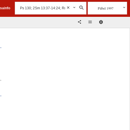
Piibel 1997
isainfo
,