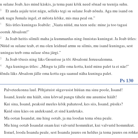
su sulane Joab, kes mind käskis, ja tema pani kõik need sõnad su teenija suhu.
20
Et anda asjale teist nägu, selleks tegi su sulane Joab nõnda. Aga mu isand on
tark nagu Jumala ingel, et mõista kõike, mis maa peal on.”
21
Siis ütles kuningas Joabile: „Vaata nüüd, ma teen seda: mine ja too tagasi
nooruk Absalom!”
22
Ja Joab heitis silmili maha ja kummardas ning õnnistas kuningat. Ja Joab ütles:
„Nüüd su sulane teab, et ma olen leidnud armu su silmis, mu isand kuningas, sest
kuningas teeb oma sulase sõna järgi.”
23
Ja Joab tõusis ning läks Gesurisse ja tõi Absalomi Jeruusalemma.
24
Aga kuningas ütles: „Mingu ta jälle oma kotta, kuid minu palet ta ei näe!”
Nõnda läks Absalom jälle oma kotta ega saanud näha kuninga palet.
Ps 130
1
Palveteekonna laul. Põhjatuist sügavusist hüüan ma sinu poole, Issand!
2
Issand, kuule mu häält, sinu kõrvad pangu tähele mu anumise häält!
3
Kui sina, Issand, peaksid meeles kõik pahateod, kes siis, Issand, püsiks?
4
Kuid sinu käes on andeksand, et sind kardetaks.
5
Ma ootan Issandat, mu hing ootab, ja ma loodan tema sõna peale.
6
Mu hing ootab Issandat enam kui valvurid hommikut, kui valvurid hommikut.
7
Iisrael, looda Issanda peale, sest Issanda juures on heldus ja tema juures on rohk