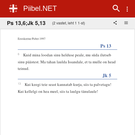
Piibel.NET
Ps 13,6;Jk 5,13
(2 vastet, leht 1 1-st)
Eestikeelne Piibel 1997
Ps 13
6
Kuid mina loodan sinu helduse peale, mu süda ilutseb
sinu päästest. Ma tahan laulda Issandale, et ta mulle on head
teinud.
Jk 5
13
Kui keegi teie seast kannatab kurja, siis ta palvetagu!
Kui kellelgi on hea meel, siis ta laulgu tänulaule!