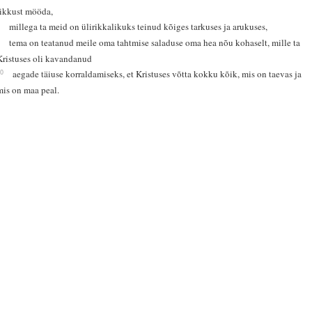
rikkust mööda,
8
millega ta meid on ülirikkalikuks teinud kõiges tarkuses ja arukuses,
9
tema on teatanud meile oma tahtmise saladuse oma hea nõu kohaselt, mille ta
Kristuses oli kavandanud
10
aegade täiuse korraldamiseks, et Kristuses võtta kokku kõik, mis on taevas ja
mis on maa peal.