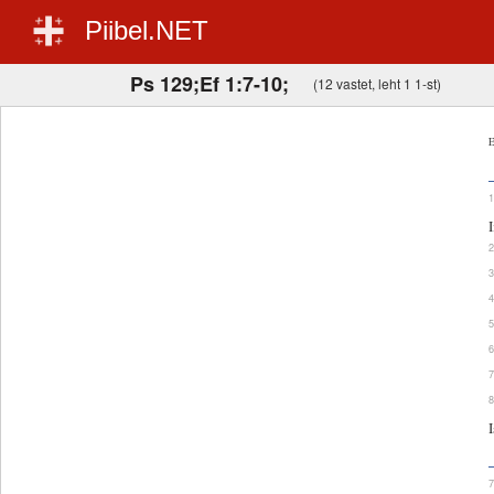
Piibel.NET
Ps 129;Ef 1:7-10;
(12 vastet, leht 1 1-st)
E
I