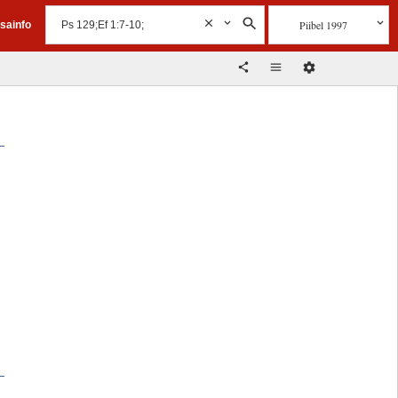
Piibel 1997
isainfo