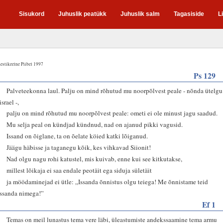
Sisukord
Juhuslik peatükk
Juhuslik salm
Tagasiside
L
estikeelne Piibel 1997
Ps 129
1
Palveteekonna laul. Palju on mind rõhutud mu noorpõlvest peale - nõnda ütelgu
israel -,
2
palju on mind rõhutud mu noorpõlvest peale: ometi ei ole minust jagu saadud.
3
Mu selja peal on kündjad kündnud, nad on ajanud pikki vagusid.
4
Issand on õiglane, ta on õelate köied katki lõiganud.
5
Jäägu häbisse ja taganegu kõik, kes vihkavad Siionit!
6
Nad olgu nagu rohi katustel, mis kuivab, enne kui see kitkutakse,
7
millest lõikaja ei saa endale peotäit ega siduja sületäit
8
ja möödaminejad ei ütle: „Issanda õnnistus olgu teiega! Me õnnistame teid
Issanda nimega!”
Ef 1
7
Temas on meil lunastus tema vere läbi, üleastumiste andekssaamine tema armu