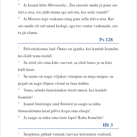
8
Ja Issand ütles Moosesele: „Tee enesele madu ja pane see
ridva otsa, siis jääb elama iga salvatu, kes seda vaatab!”
9
Ja Mooses tegi vaskmao ning pani selle ridva otsa. Kui
siis madu oli salvanud kedagi, aga too vaatas vaskmadu, siis
ta jäi elama.
Ps 128
1
Palveteekonna laul. Õnnis on igaüks, kes kardab Issandat,
kes käib tema teedel.
2
Sa sööd siis oma käte vaevast, sa oled õnnis ja su käsi
käib hästi.
3
Su naine on nagu viljakas viinapuu su maja nurgas; su
pojad on nagu õlipuu võsud su laua ümber.
4
Vaata, nõnda õnnistatakse tõesti meest, kes kardab
Issandat!
5
Issand õnnistagu sind Siionist ja saagu sa näha
Jeruusalemma head põlve kogu oma eluaja!
6
Ja saagu sa näha oma laste lapsi! Rahu Iisraelile!
Hb 3
1
Seepärast, pühad vennad, taevase kutsumise osalised,