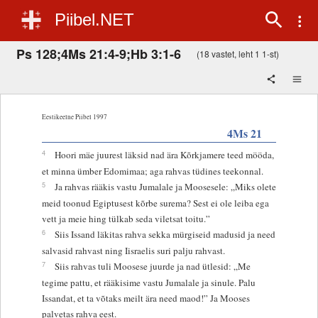
Piibel.NET
Ps 128;4Ms 21:4-9;Hb 3:1-6
(18 vastet, leht 1 1-st)
Eestikeelne Piibel 1997
4Ms 21
4
Hoori mäe juurest läksid nad ära Kõrkjamere teed mööda,
et minna ümber Edomimaa; aga rahvas tüdines teekonnal.
5
Ja rahvas rääkis vastu Jumalale ja Moosesele: „Miks olete
meid toonud Egiptusest kõrbe surema? Sest ei ole leiba ega
vett ja meie hing tülkab seda viletsat toitu.”
6
Siis Issand läkitas rahva sekka mürgiseid madusid ja need
salvasid rahvast ning Iisraelis suri palju rahvast.
7
Siis rahvas tuli Moosese juurde ja nad ütlesid: „Me
tegime pattu, et rääkisime vastu Jumalale ja sinule. Palu
Issandat, et ta võtaks meilt ära need maod!” Ja Mooses
palvetas rahva eest.