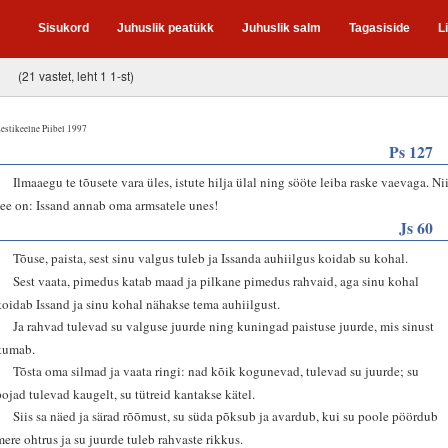
Sisukord
Juhuslik peatükk
Juhuslik salm
Tagasiside
L
(21 vastet, leht 1 1-st)
estikeelne Piibel 1997
Ps 127
2
Ilmaaegu te tõusete vara üles, istute hilja ülal ning sööte leiba raske vaevaga. Ni
see on: Issand annab oma armsatele unes!
Js 60
1
Tõuse, paista, sest sinu valgus tuleb ja Issanda auhiilgus koidab su kohal.
2
Sest vaata, pimedus katab maad ja pilkane pimedus rahvaid, aga sinu kohal
koidab Issand ja sinu kohal nähakse tema auhiilgust.
3
Ja rahvad tulevad su valguse juurde ning kuningad paistuse juurde, mis sinust
kumab.
4
Tõsta oma silmad ja vaata ringi: nad kõik kogunevad, tulevad su juurde; su
pojad tulevad kaugelt, su tütreid kantakse kätel.
5
Siis sa näed ja särad rõõmust, su süda põksub ja avardub, kui su poole pöördub
mere ohtrus ja su juurde tuleb rahvaste rikkus.