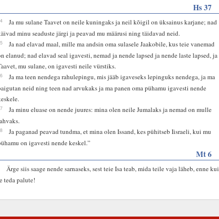
Hs 37
24
Ja mu sulane Taavet on neile kuningaks ja neil kõigil on üksainus karjane; nad
käivad minu seaduste järgi ja peavad mu määrusi ning täidavad neid.
25
Ja nad elavad maal, mille ma andsin oma sulasele Jaakobile, kus teie vanemad
on elanud; nad elavad seal igavesti, nemad ja nende lapsed ja nende laste lapsed, ja
Taavet, mu sulane, on igavesti neile vürstiks.
26
Ja ma teen nendega rahulepingu, mis jääb igaveseks lepinguks nendega, ja ma
paigutan neid ning teen nad arvukaks ja ma panen oma pühamu igavesti nende
keskele.
27
Ja minu eluase on nende juures: mina olen neile Jumalaks ja nemad on mulle
rahvaks.
28
Ja paganad peavad tundma, et mina olen Issand, kes pühitseb Iisraeli, kui mu
pühamu on igavesti nende keskel.”
Mt 6
8
Ärge siis saage nende sarnaseks, sest teie Isa teab, mida teile vaja läheb, enne ku
te teda palute!