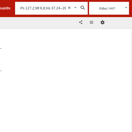
Piibel 1997
isainfo
i