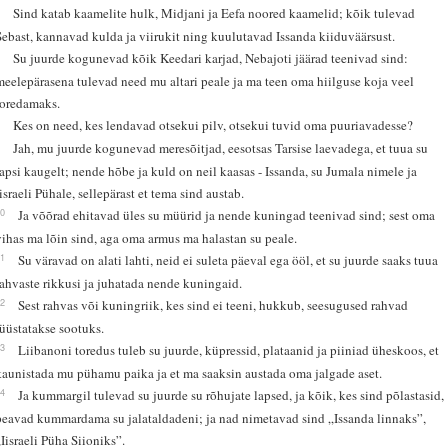
6
Sind katab kaamelite hulk, Midjani ja Eefa noored kaamelid; kõik tulevad
Sebast, kannavad kulda ja viirukit ning kuulutavad Issanda kiiduväärsust.
7
Su juurde kogunevad kõik Keedari karjad, Nebajoti jäärad teenivad sind:
meelepärasena tulevad need mu altari peale ja ma teen oma hiilguse koja veel
toredamaks.
8
Kes on need, kes lendavad otsekui pilv, otsekui tuvid oma puuriavadesse?
9
Jah, mu juurde kogunevad meresõitjad, eesotsas Tarsise laevadega, et tuua su
lapsi kaugelt; nende hõbe ja kuld on neil kaasas - Issanda, su Jumala nimele ja
Iisraeli Pühale, sellepärast et tema sind austab.
10
Ja võõrad ehitavad üles su müürid ja nende kuningad teenivad sind; sest oma
vihas ma lõin sind, aga oma armus ma halastan su peale.
11
Su väravad on alati lahti, neid ei suleta päeval ega ööl, et su juurde saaks tuua
rahvaste rikkusi ja juhatada nende kuningaid.
12
Sest rahvas või kuningriik, kes sind ei teeni, hukkub, seesugused rahvad
rüüstatakse sootuks.
13
Liibanoni toredus tuleb su juurde, küpressid, plataanid ja piiniad üheskoos, et
kaunistada mu pühamu paika ja et ma saaksin austada oma jalgade aset.
14
Ja kummargil tulevad su juurde su rõhujate lapsed, ja kõik, kes sind põlastasid,
peavad kummardama su jalataldadeni; ja nad nimetavad sind „Issanda linnaks”,
„Iisraeli Püha Siioniks”.