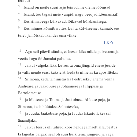
teinud!”
3
Issand on meile suuri asju teinud, me oleme rõõmsad.
4
Issand, too tagasi meie vangid, nagu veeojad Lõunamaal!
5
Kes silmaveega külvavad, lõikavad hõiskamisega.
6
Kes minnes kõnnib nuttes, kui ta külviseemet kannab, see
tuleb ja hõiskab, kandes oma vihke.
Lk 6
12
Aga neil päevil sündis, et Jeesus läks mäele palvetama ja
veetis kogu öö Jumalat paludes.
13
Ja kui valgeks läks, kutsus ta oma jüngrid enese juurde
ja valis nende seast kaksteist, keda ta nimetas ka apostliteks:
14
Siimona, keda ta nimetas ka Peetruseks, ja tema venna
Andrease, ja Jaakobuse ja Johannese ja Filippuse ja
Bartolomeuse
15
ja Matteuse ja Tooma ja Jaakobuse, Alfeuse poja, ja
Siimona, keda hüütakse Selooteseks,
16
ja Juuda, Jaakobuse poja, ja Juudas Iskarioti, kes sai
äraandjaks.
17
Ja kui Jeesus oli tulnud koos nendega mäelt alla, peatus
ta lagedas paigas; seal oli suur hulk tema jüngreid ja väga