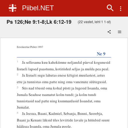
Piibel.NET
Ps 126;Ne 9:1-8;Lk 6:12-19
(22 vastet, leht 1 1-st)
Eestikeelne Piibel 1997
Ne 9
1
Ja sellesama kuu kahekümne neljandal päeval kogunesid
Iisraeli lapsed paastuma, kotiriided seljas ja mulda pea peal.
2
Ja Iisraeli sugu lahutas enese kõigist muulastest, astus
ette ja tunnistas oma patte ning oma vanemate süütegusid.
3
Siis nad tõusid oma kohal püsti ja lugesid Issanda, oma
Jumala Seaduse raamatut kolm tundi; ja kolm tundi
tunnistasid nad patte ning kummardasid Issandat, oma
Jumalat.
4
Ja Jeesua, Baani, Kadmiel, Sebanja, Bunni, Seerebja,
Baani ja Kenani läksid üles leviitide lavale ja hüüdsid suure
häälega Issanda, oma Jumala poole.