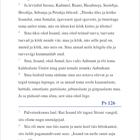
5
Ja leviidid Jeesua, Kadmiel, Baani, Hasabneja, Seerebja,
Hoodija, Sebanja ja Petahja ütlesid: „Tõuske üles ja kiitke
Issandat, oma Jumalat, igavesest ajast igavesti, ja õnnistage
tema aulist nime, mis on ülem kui kõik kiitus ja ülistus!
6
Sina üksi oled Issand, sina oled teinud taeva, taevaste
taevad ja kõik nende väe, maa ja kõik, mis selle peal on,
mered ja kõik, mis neis on. Sina annad neile kõigile elu ja
taevavägi kummardab sind.
7
Sina, Issand, oled Jumal, kes valis Aabrami ja tõi tema
kaldealaste Uurist ning pani temale nimeks Aabraham.
8
Sina leidsid tema südame sinu ees ustava olevat ja sa
tegid temaga lepingu, et sa annad tema soole kaananlaste,
hettide, emorlaste, perislaste, jebuuslaste ja girgaaslaste maa.
Ja sa pidasid oma sõna, sest sina oled õige.
Ps 126
1
Palveteekonna laul. Kui Issand tõi tagasi Siioni vangid,
siis olime nagu unenägijad.
2
Siis oli meie suu täis naeru ja meie keel täis hõiskamist,
siis öeldi paganarahvaste seas: „Issand on neile suuri asju