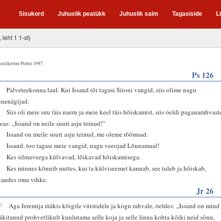
Sisukord
Juhuslik peatükk
Juhuslik salm
Tagasiside
L
 leht 1 1-st)
estikeelne Piibel 1997
Ps 126
1
Palveteekonna laul. Kui Issand tõi tagasi Siioni vangid, siis olime nagu
unenägijad.
2
Siis oli meie suu täis naeru ja meie keel täis hõiskamist, siis öeldi paganarahvast
seas: „Issand on neile suuri asju teinud!”
3
Issand on meile suuri asju teinud, me oleme rõõmsad.
4
Issand, too tagasi meie vangid, nagu veeojad Lõunamaal!
5
Kes silmaveega külvavad, lõikavad hõiskamisega.
6
Kes minnes kõnnib nuttes, kui ta külviseemet kannab, see tuleb ja hõiskab,
kandes oma vihke.
Jr 26
12
Aga Jeremija rääkis kõigile vürstidele ja kogu rahvale, öeldes: „Issand on mind
läkitanud prohvetlikult kuulutama selle koja ja selle linna kohta kõiki neid sõnu,