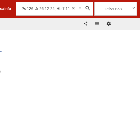
Piibel 1997
isainfo
e