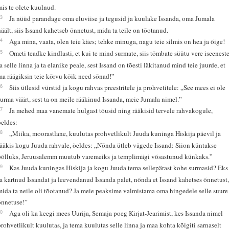
mis te olete kuulnud.
13
Ja nüüd parandage oma eluviise ja tegusid ja kuulake Issanda, oma Jumala
häält, siis Issand kahetseb õnnetust, mida ta teile on tõotanud.
14
Aga mina, vaata, olen teie käes; tehke minuga, nagu teie silmis on hea ja õige!
15
Ometi teadke kindlasti, et kui te mind surmate, siis tõmbate süütu vere iseenest
ja selle linna ja ta elanike peale, sest Issand on tõesti läkitanud mind teie juurde, et
ma räägiksin teie kõrvu kõik need sõnad!”
16
Siis ütlesid vürstid ja kogu rahvas preestritele ja prohvetitele: „See mees ei ole
surma väärt, sest ta on meile rääkinud Issanda, meie Jumala nimel.”
17
Ja mehed maa vanemate hulgast tõusid ning rääkisid tervele rahvakogule,
öeldes:
18
„Miika, moorastlane, kuulutas prohvetlikult Juuda kuninga Hiskija päevil ja
rääkis kogu Juuda rahvale, öeldes: „Nõnda ütleb vägede Issand: Siion küntakse
põlluks, Jeruusalemm muutub varemeiks ja templimägi võsastunud künkaks.”
19
Kas Juuda kuningas Hiskija ja kogu Juuda tema sellepärast kohe surmasid? Eks
ta kartnud Issandat ja leevendanud Issanda palet, nõnda et Issand kahetses õnnetust
mida ta neile oli tõotanud? Ja meie peaksime valmistama oma hingedele selle suure
õnnetuse!”
20
Aga oli ka keegi mees Uurija, Semaja poeg Kirjat-Jearimist, kes Issanda nimel
prohvetlikult kuulutas, ja tema kuulutas selle linna ja maa kohta kõigiti sarnaselt