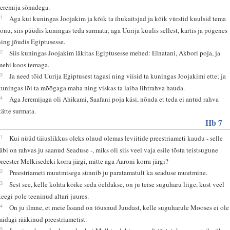
Jeremija sõnadega.
21
Aga kui kuningas Joojakim ja kõik ta ihukaitsjad ja kõik vürstid kuulsid tema
sõnu, siis püüdis kuningas teda surmata; aga Uurija kuulis sellest, kartis ja põgenes
ning jõudis Egiptusesse.
22
Siis kuningas Joojakim läkitas Egiptusesse mehed: Elnatani, Akbori poja, ja
mehi koos temaga.
23
Ja need tõid Uurija Egiptusest tagasi ning viisid ta kuningas Joojakimi ette; ja
kuningas lõi ta mõõgaga maha ning viskas ta laiba lihtrahva hauda.
24
Aga Jeremijaga oli Ahikami, Saafani poja käsi, nõnda et teda ei antud rahva
kätte surmata.
Hb 7
11
Kui nüüd täiuslikkus oleks olnud olemas leviitide preestriameti kaudu - selle
läbi on rahvas ju saanud Seaduse -, miks oli siis veel vaja esile tõsta teistsugune
preester Melkisedeki korra järgi, mitte aga Aaroni korra järgi?
12
Preestriameti muutmisega sünnib ju paratamatult ka seaduse muutmine.
13
Sest see, kelle kohta kõike seda öeldakse, on ju teise suguharu liige, kust veel
keegi pole teeninud altari juures.
14
On ju ilmne, et meie Issand on tõusnud Juudast, kelle suguharule Mooses ei ole
midagi rääkinud preestriametist.
15