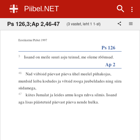
Piibel.NET
Ps 126,3;Ap 2,46-47
(3 vastet, leht 1 1-st)
Eestikeelne Piibel 1997
Ps 126
3
Issand on meile suuri asju teinud, me oleme rõõmsad.
Ap 2
46
Nad viibisid päevast päeva ühel meelel pühakojas,
murdsid leiba kodudes ja võtsid rooga juubeldades ning siira
südamega,
47
kiites Jumalat ja leides armu kogu rahva silmis. Issand
aga lisas päästetuid päevast päeva nende hulka.