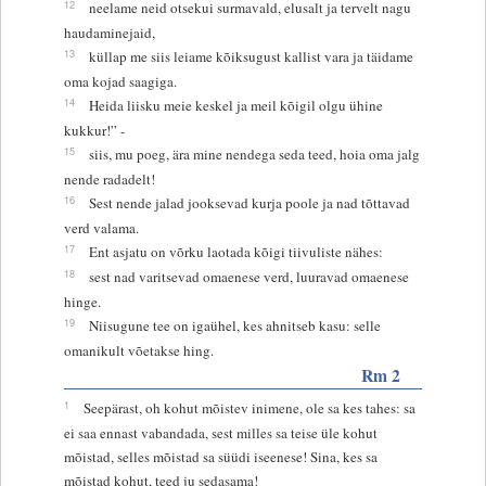
12
neelame neid otsekui surmavald, elusalt ja tervelt nagu
haudaminejaid,
13
küllap me siis leiame kõiksugust kallist vara ja täidame
oma kojad saagiga.
14
Heida liisku meie keskel ja meil kõigil olgu ühine
kukkur!” -
15
siis, mu poeg, ära mine nendega seda teed, hoia oma jalg
nende radadelt!
16
Sest nende jalad jooksevad kurja poole ja nad tõttavad
verd valama.
17
Ent asjatu on võrku laotada kõigi tiivuliste nähes:
18
sest nad varitsevad omaenese verd, luuravad omaenese
hinge.
19
Niisugune tee on igaühel, kes ahnitseb kasu: selle
omanikult võetakse hing.
Rm 2
1
Seepärast, oh kohut mõistev inimene, ole sa kes tahes: sa
ei saa ennast vabandada, sest milles sa teise üle kohut
mõistad, selles mõistad sa süüdi iseenese! Sina, kes sa
mõistad kohut, teed ju sedasama!