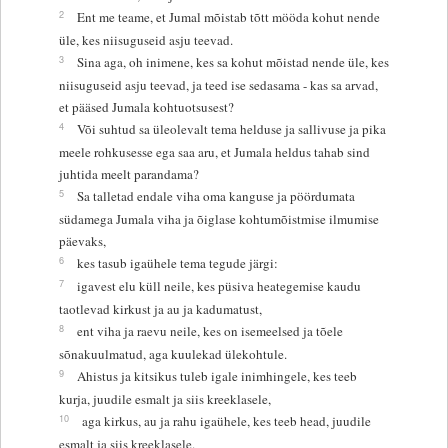
2
Ent me teame, et Jumal mõistab tõtt mööda kohut nende
üle, kes niisuguseid asju teevad.
3
Sina aga, oh inimene, kes sa kohut mõistad nende üle, kes
niisuguseid asju teevad, ja teed ise sedasama - kas sa arvad,
et pääsed Jumala kohtuotsusest?
4
Või suhtud sa üleolevalt tema helduse ja sallivuse ja pika
meele rohkusesse ega saa aru, et Jumala heldus tahab sind
juhtida meelt parandama?
5
Sa talletad endale viha oma kanguse ja pöördumata
südamega Jumala viha ja õiglase kohtumõistmise ilmumise
päevaks,
6
kes tasub igaühele tema tegude järgi:
7
igavest elu küll neile, kes püsiva heategemise kaudu
taotlevad kirkust ja au ja kadumatust,
8
ent viha ja raevu neile, kes on isemeelsed ja tõele
sõnakuulmatud, aga kuulekad ülekohtule.
9
Ahistus ja kitsikus tuleb igale inimhingele, kes teeb
kurja, juudile esmalt ja siis kreeklasele,
10
aga kirkus, au ja rahu igaühele, kes teeb head, juudile
esmalt ja siis kreeklasele.