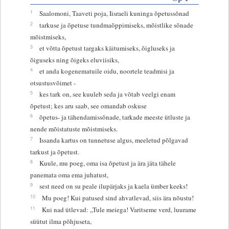
1
Saalomoni, Taaveti poja, Iisraeli kuninga õpetussõnad
2
tarkuse ja õpetuse tundmaõppimiseks, mõistlike sõnade
mõistmiseks,
3
et võtta õpetust targaks käitumiseks, õigluseks ja
õiguseks ning õigeks eluviisiks,
4
et anda kogenematuile oidu, noortele teadmisi ja
otsustusvõimet -
5
kes tark on, see kuuleb seda ja võtab veelgi enam
õpetust; kes aru saab, see omandab oskuse
6
õpetus- ja tähendamissõnade, tarkade meeste ütluste ja
nende mõistatuste mõistmiseks.
7
Issanda kartus on tunnetuse algus, meeletud põlgavad
tarkust ja õpetust.
8
Kuule, mu poeg, oma isa õpetust ja ära jäta tähele
panemata oma ema juhatust,
9
sest need on su peale ilupärjaks ja kaela ümber keeks!
10
Mu poeg! Kui patused sind ahvatlevad, siis ära nõustu!
11
Kui nad ütlevad: „Tule meiega! Varitseme verd, luurame
süütut ilma põhjuseta,