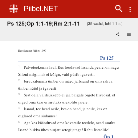
Piibel.NET
Ps 125;Õp 1:1-19;Rm 2:1-11
(35 vastet, leht 1 1-st)
Eestikeelne Piibel 1997
Ps 125
1
Palveteekonna laul. Kes loodavad Issanda peale, on nagu
Siioni mägi, mis ei kõigu, vaid püsib igavesti.
2
Jeruusalemma ümber on mäed ja Issand on oma rahva
ümber nüüd ja igavesti.
3
Sest õela valitsuskepp ei jää paigale õigete liisuosal, et
õiged oma käsi ei sirutaks ülekohtu järele.
4
Issand, tee head neile, kes on head, ja neile, kes on
õiglased oma südames!
5
Aga kes käänduvad oma kõveraile teedele, need saatku
Issand hukka ühes nurjatusetegijatega! Rahu Iisraelile!
Õp 1